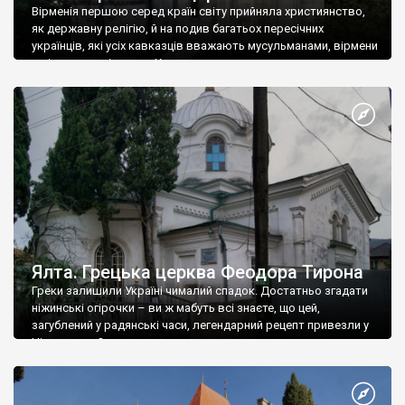
Вірменія першою серед країн світу прийняла християнство,
як державну релігію, й на подив багатьох пересічних
українців, які усіх кавказців вважають мусульманами, вірмени
є відданими вірянами Христа
Ялта. Грецька церква Феодора Тирона
Греки залишили Україні чималий спадок. Достатньо згадати
ніжинські огірочки – ви ж мабуть всі знаєте, що цей,
загублений у радянські часи, легендарний рецепт привезли у
Ніжин греки?