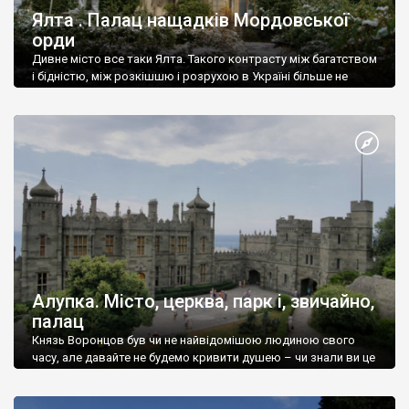
Ялта . Палац нащадків Мордовської
орди
Дивне місто все таки Ялта. Такого контрасту між багатством
і бідністю, між розкішшю і розрухою в Україні більше не
знайдеш.
Алупка. Місто, церква, парк і, звичайно,
палац
Князь Воронцов був чи не найвідомішою людиною свого
часу, але давайте не будемо кривити душею – чи знали ви це
прізвище до відвідин Алупки? Мабуть все таки ні.