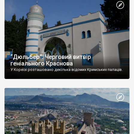
“Дюльбер”. Черговий витвір
геніального Краснова
У Кореїзі розташовано декілька відомих Кримських палаців.