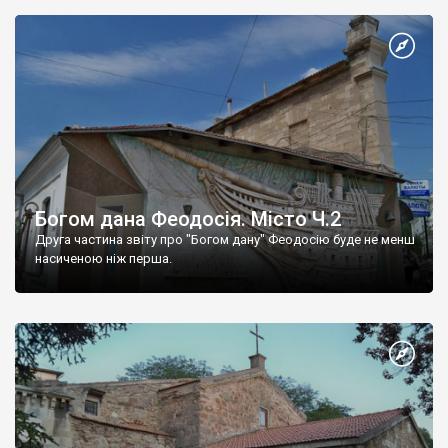
Богом дана Феодосія. Місто Ч.2
Друга частина звіту про "Богом дану" Феодосію буде не менш
насиченою ніж перша.