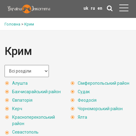
uk
ru
en
Головна
>
Крим
Крим
Алушта
Сімферопольський район
Бахчисарайський район
Судак
Євпаторія
Феодосія
Керч
Чорноморський район
Красноперекопський
Ялта
район
Севастополь