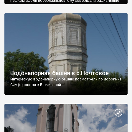
пешком вдоль побережья,поэтому совершали радиальные
вылазки из Оленевки.
Водонапорная башня в с.Почтовое
Интересную водонапорную башню посмотрели по дороге из
Симферополя в Бахчисарай.