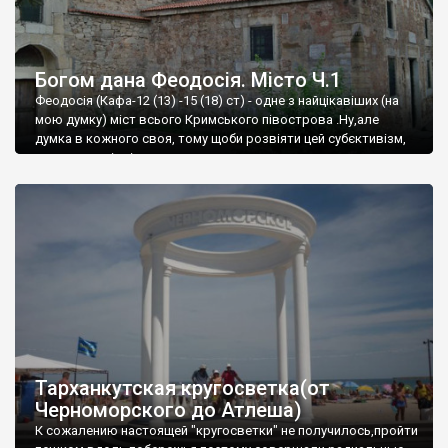
Богом дана Феодосія. Місто Ч.1
Феодосія (Кафа-12 (13) -15 (18) ст) - одне з найцікавіших (на
мою думку) міст всього Кримського півострова .Ну,але
думка в кожного своя, тому щоби розвіяти цей субєктивізм,
запрошую відвідати це
Тарханкутская кругосветка(от
Черноморского до Атлеша)
К сожалению настоящей "кругосветки" не получилось,пройти