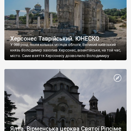
Херсонес Таврійський. ЮНЕСКО
У 988 році, після кількох місяців облоги, Великий київський
князь Володимир захопив Херсонес, візантійське, на той час,
місто. Саме взяття Херсонесу дозволило Володимиру
диктувати свої умови візантійському імператору Василю ІІ, та
одружитися з його дочкою Ганною. Цього ж року, в
Херсонесі Володимир-язичник, став Василем-християнином.
А потім було Хрещення Русі. На честь Херсонесу Таврійського
названо місто […]
Ялта. Вірменська церква Святої Ріпсіме