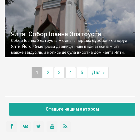
Ялта. Собор Іоанна Златоуста
Собор Іоанна Златоуста – одна із перших мурованих споруд
Ялти. Його 45-метрова дзвіниця і нині видніється в місті
майже звідусіль, а колись це була висотна домінанта Ялти.
1
2
3
4
5
Далі »
Станьте нашим автором