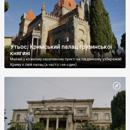
Утьос. Кримський палац грузинської
княгині
Майже у кожному населеному пункті на південному узбережжі
Криму є свій палац (а часто і не один).