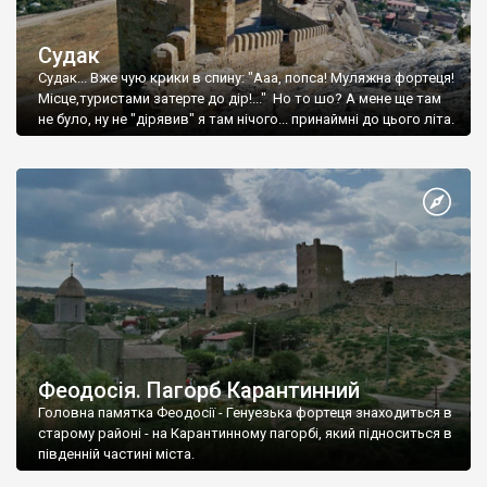
Судак
Судак... Вже чую крики в спину: "Ааа, попса! Муляжна фортеця!
Місце,туристами затерте до дір!..." Но то шо? А мене ще там
не було, ну не "дірявив" я там нічого... принаймні до цього літа.
Феодосія. Пагорб Карантинний
Головна памятка Феодосії - Генуезька фортеця знаходиться в
старому районі - на Карантинному пагорбі, який підноситься в
південній частині міста.