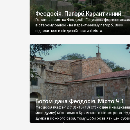
Феодосія. Пагорб Карантинний
Головна памятка Феодосії - Генуезька фортеця знах
в старому районі - на Карантинному пагорбі, який
підноситься в південній частині міста.
Богом дана Феодосія. Місто Ч.1
Феодосія (Кафа-12 (13) -15 (18) ст) - одне з найцікаві
мою думку) міст всього Кримського півострова .Ну,
думка в кожного своя, тому щоби розвіяти цей субєк
запрошую відвідати це