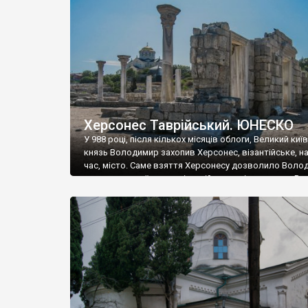
музею «Новгородський музей-заповідник» сотні арт
візантійської доби. Раритети викрадені з фондів об’
культурної спадщини ЮНЕСКО «Херсонеса Таврійсько
Офіційно – на виставку «Золото Візантії», але експер
влада в Україні вважають це лише […]
Херсонес Таврійський. ЮНЕСКО
У 988 році, після кількох місяців облоги, Великий киї
князь Володимир захопив Херсонес, візантійське, на
час, місто. Саме взяття Херсонесу дозволило Воло
диктувати свої умови візантійському імператору Вас
та одружитися з його дочкою Ганною. Цього ж року,
Херсонесі Володимир-язичник, став Василем-
християнином. А потім було Хрещення Русі. На честь
Херсонесу Таврійського названо місто […]