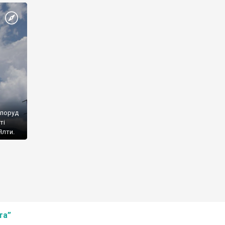
споруд
ті
Ялти.
та”