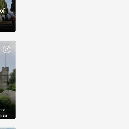
ої
ого
и ви