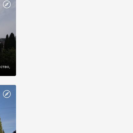
же
нство,