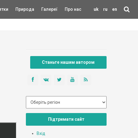
ятки
Природа
Галереї
Про нас
uk
ru
en
Станьте нашим автором
Підтримати сайт
Вхід