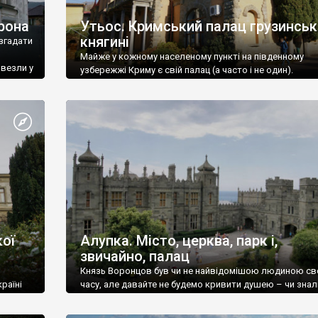
рона
Утьос. Кримський палац грузинськ
княгині
згадати
Майже у кожному населеному пункті на південному
ивезли у
узбережжі Криму є свій палац (а часто і не один).
ої
Алупка. Місто, церква, парк і,
звичайно, палац
Князь Воронцов був чи не найвідомішою людиною св
раїні
часу, але давайте не будемо кривити душею – чи знал
це прізвище до відвідин Алупки? Мабуть все таки ні.