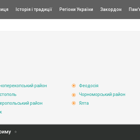
ниця
Історія і традиції
Регіони України
Закордон
Пам'
ноперекопський район
Феодосія
стополь
Чорноморський район
еропольський район
Ялта
к