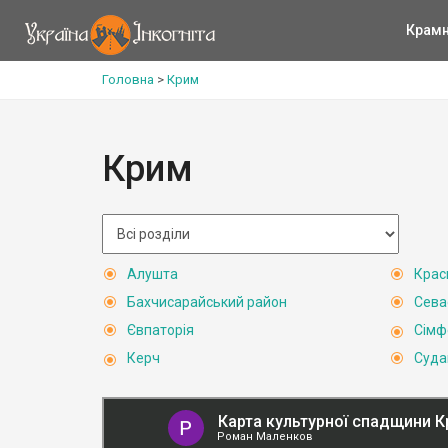
Крам
Головна
>
Крим
Крим
Алушта
Крас
Бахчисарайський район
Сева
Євпаторія
Сімф
Керч
Суда