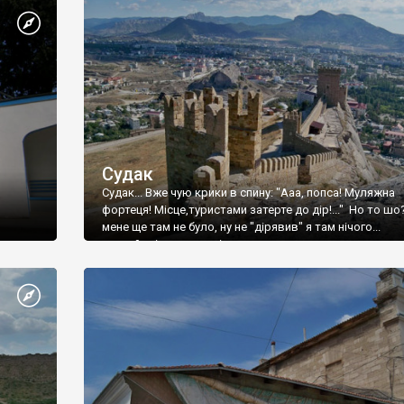
Судак
Судак... Вже чую крики в спину: "Ааа, попса! Муляжна
фортеця! Місце,туристами затерте до дір!..." Но то шо
мене ще там не було, ну не "дірявив" я там нічого...
принаймні до цього літа.