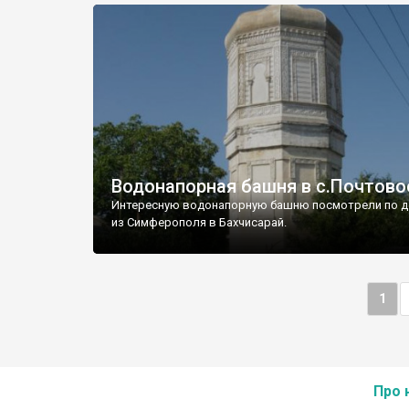
Водонапорная башня в с.Почтово
Интересную водонапорную башню посмотрели по д
из Симферополя в Бахчисарай.
1
Про 