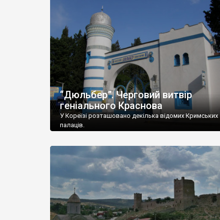
“Дюльбер”. Черговий витвір
геніального Краснова
У Кореїзі розташовано декілька відомих Кримських
палаців.