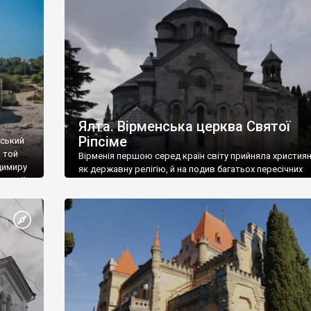
ефактів
називаються «повстяками» (postaki)…” “Вино. Крим
єкту
виробляє відмінне вино і його вдосталь: воно все ду
го».
легке біле і дуже […]
ти та
Ялта. Вірменська церква Святої
Ріпсіме
вський
 той
Вірменія першою серед країн світу прийняла христия
димиру
як державну релігію, й на подив багатьох пересічних
илю ІІ,
українців, які усіх кавказців вважають мусульманами,
 в
вірмени є відданими вірянами Христа