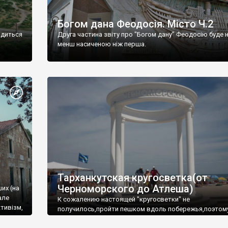
Богом дана Феодосія. Місто Ч.2
одиться
Друга частина звіту про "Богом дану" Феодосію буде 
менш насиченою ніж перша.
Тарханкутская кругосветка(от
Черноморского до Атлеша)
ших (на
але
К сожалению настоящей "кругосветки" не
тивізм,
получилось,пройти пешком вдоль побережья,поэтом
совершали радиальные вылазки из Оленевки.