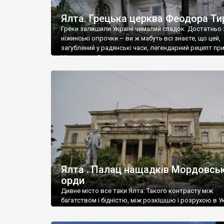
Ялта. Грецька церква Феодора Ти
Греки залишили Україні чималий спадок. Достатньо 
ніжинські огірочки – ви ж мабуть всі знаєте, що цей,
загублений у радянські часи, легендарний рецепт пр
Ніжин греки?
Ялта . Палац нащадків Мордовськ
орди
Дивне місто все таки Ялта. Такого контрасту між
багатством і бідністю, між розкішшю і розрухою в Ук
більше не знайдеш.