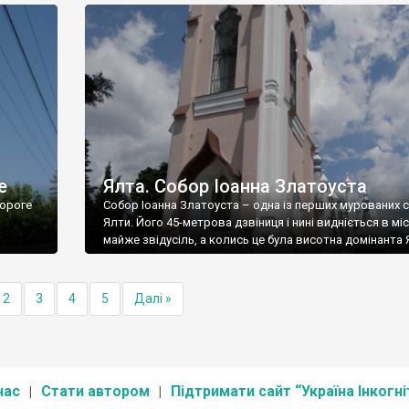
е
Ялта. Собор Іоанна Златоуста
ороге
Собор Іоанна Златоуста – одна із перших мурованих 
Ялти. Його 45-метрова дзвіниця і нині видніється в міс
майже звідусіль, а колись це була висотна домінанта 
2
3
4
5
Далі »
нас
Стати автором
Підтримати сайт “Україна Інкогні