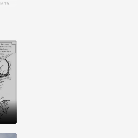
им та
ора і
є
го типу,
ей-
рний
ста:
 райони
від 2
I
і,
рукти,
 котрі