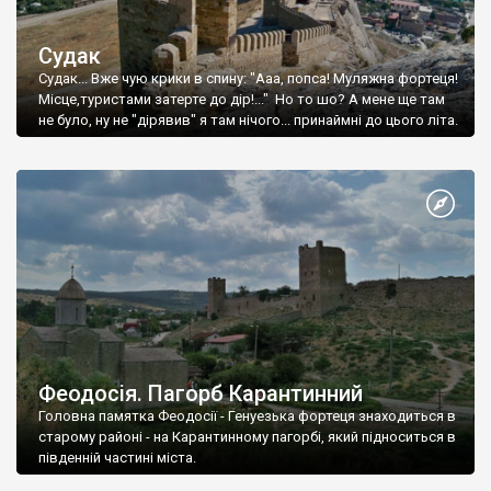
Судак
Судак... Вже чую крики в спину: "Ааа, попса! Муляжна фортеця!
Місце,туристами затерте до дір!..." Но то шо? А мене ще там
не було, ну не "дірявив" я там нічого... принаймні до цього літа.
Феодосія. Пагорб Карантинний
Головна памятка Феодосії - Генуезька фортеця знаходиться в
старому районі - на Карантинному пагорбі, який підноситься в
південній частині міста.