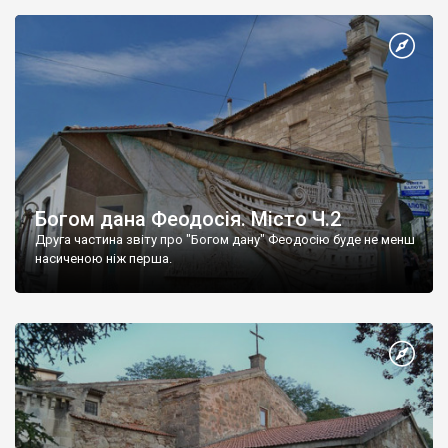
Богом дана Феодосія. Місто Ч.2
Друга частина звіту про "Богом дану" Феодосію буде не менш
насиченою ніж перша.