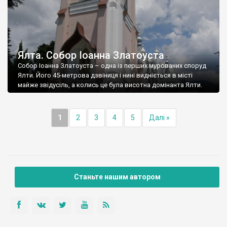
Ялта. Собор Іоанна Златоуста
Собор Іоанна Златоуста – одна із перших мурованих споруд
Ялти. Його 45-метрова дзвіниця і нині видніється в місті
майже звідусіль, а колись це була висотна домінанта Ялти.
1
2
3
4
5
Далі »
Станьте нашим автором