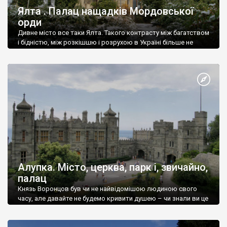
Ялта . Палац нащадків Мордовської
орди
Дивне місто все таки Ялта. Такого контрасту між багатством
і бідністю, між розкішшю і розрухою в Україні більше не
знайдеш.
Алупка. Місто, церква, парк і, звичайно,
палац
Князь Воронцов був чи не найвідомішою людиною свого
часу, але давайте не будемо кривити душею – чи знали ви це
прізвище до відвідин Алупки? Мабуть все таки ні.