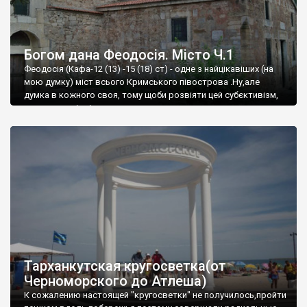
Богом дана Феодосія. Місто Ч.1
Феодосія (Кафа-12 (13) -15 (18) ст) - одне з найцікавіших (на
мою думку) міст всього Кримського півострова .Ну,але
думка в кожного своя, тому щоби розвіяти цей субєктивізм,
запрошую відвідати це
Тарханкутская кругосветка(от
Черноморского до Атлеша)
К сожалению настоящей "кругосветки" не получилось,пройти