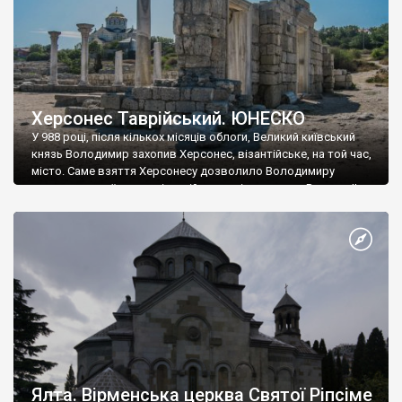
Херсонес Таврійський. ЮНЕСКО
У 988 році, після кількох місяців облоги, Великий київський
князь Володимир захопив Херсонес, візантійське, на той час,
місто. Саме взяття Херсонесу дозволило Володимиру
диктувати свої умови візантійському імператору Василю ІІ, та
одружитися з його дочкою Ганною. Цього ж року, в
Херсонесі Володимир-язичник, став Василем-християнином.
А потім було Хрещення Русі. На честь Херсонесу Таврійського
названо місто […]
Ялта. Вірменська церква Святої Ріпсіме