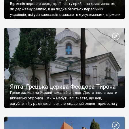
Вірменія першою серед країн світу прийняла християнство,
як державну релігію, й на подив багатьох пересічних
українців, які усіх кавказців вважають мусульманами, вірмени
є відданими вірянами Христа
Ялта. Грецька церква Феодора Тирона
Греки залишили Україні чималий спадок. Достатньо згадати
ніжинські огірочки – ви ж мабуть всі знаєте, що цей,
загублений у радянські часи, легендарний рецепт привезли у
Ніжин греки?