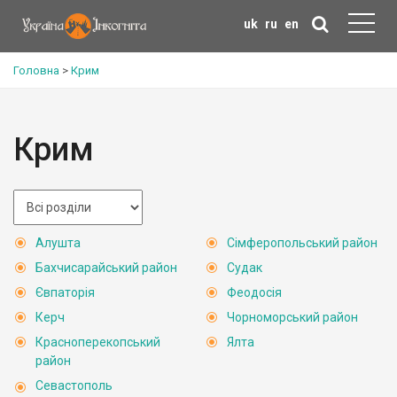
uk
ru
en
Головна
>
Крим
Крим
Алушта
Сімферопольський район
Бахчисарайський район
Судак
Євпаторія
Феодосія
Керч
Чорноморський район
Красноперекопський
Ялта
район
Севастополь