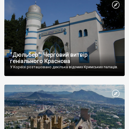
“Дюльбер”. Черговий витвір
геніального Краснова
У Кореїзі розташовано декілька відомих Кримських палаців.