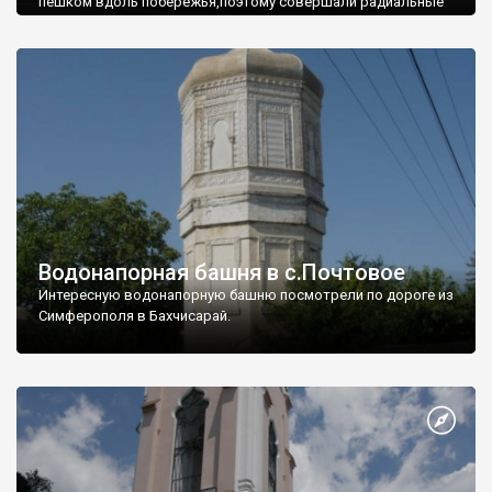
пешком вдоль побережья,поэтому совершали радиальные
вылазки из Оленевки.
Водонапорная башня в с.Почтовое
Интересную водонапорную башню посмотрели по дороге из
Симферополя в Бахчисарай.