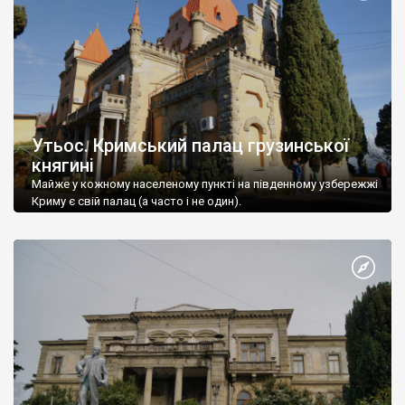
Утьос. Кримський палац грузинської
княгині
Майже у кожному населеному пункті на південному узбережжі
Криму є свій палац (а часто і не один).