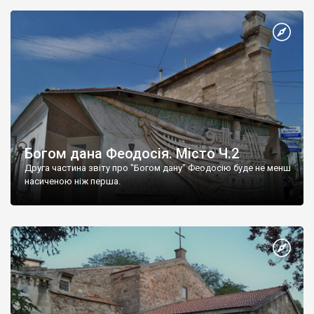
Богом дана Феодосія. Місто Ч.2
Друга частина звіту про "Богом дану" Феодосію буде не менш
насиченою ніж перша.