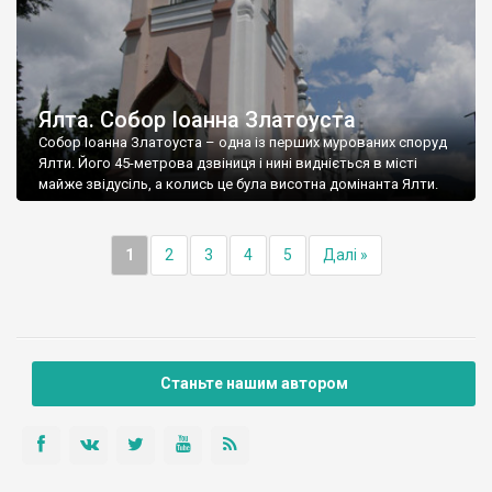
Ялта. Собор Іоанна Златоуста
Собор Іоанна Златоуста – одна із перших мурованих споруд
Ялти. Його 45-метрова дзвіниця і нині видніється в місті
майже звідусіль, а колись це була висотна домінанта Ялти.
1
2
3
4
5
Далі »
Станьте нашим автором