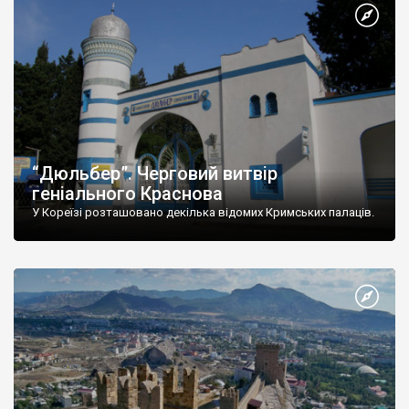
“Дюльбер”. Черговий витвір
геніального Краснова
У Кореїзі розташовано декілька відомих Кримських палаців.