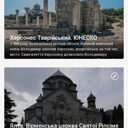
Херсонес Таврійський. ЮНЕСКО
У 988 році, після кількох місяців облоги, Великий київський
князь Володимир захопив Херсонес, візантійське, на той час,
місто. Саме взяття Херсонесу дозволило Володимиру
диктувати свої умови візантійському імператору Василю ІІ, та
одружитися з його дочкою Ганною. Цього ж року, в
Херсонесі Володимир-язичник, став Василем-християнином.
А потім було Хрещення Русі. На честь Херсонесу Таврійського
названо місто […]
Ялта. Вірменська церква Святої Ріпсіме