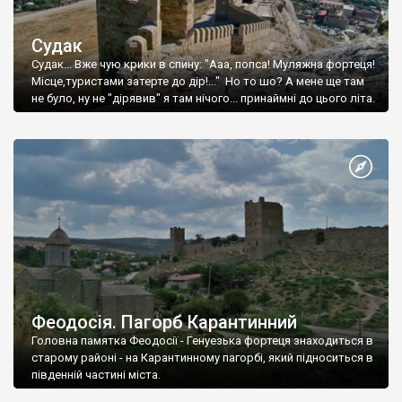
Судак
Судак... Вже чую крики в спину: "Ааа, попса! Муляжна фортеця!
Місце,туристами затерте до дір!..." Но то шо? А мене ще там
не було, ну не "дірявив" я там нічого... принаймні до цього літа.
Феодосія. Пагорб Карантинний
Головна памятка Феодосії - Генуезька фортеця знаходиться в
старому районі - на Карантинному пагорбі, який підноситься в
південній частині міста.