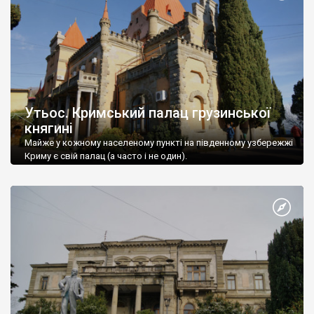
Утьос. Кримський палац грузинської
княгині
Майже у кожному населеному пункті на південному узбережжі
Криму є свій палац (а часто і не один).