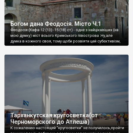
Богом дана Феодосія. Місто Ч.1
Феодосія (Кафа-12 (13) -15 (18) ст) - одне з найцікавіших (на
мою думку) міст всього Кримського півострова .Ну,але
думка в кожного своя, тому щоби розвіяти цей субєктивізм,
запрошую відвідати це
Тарханкутская кругосветка(от
Черноморского до Атлеша)
К сожалению настоящей "кругосветки" не получилось,пройти