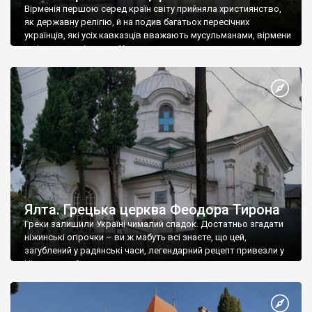
Вірменія першою серед країн світу прийняла християнство,
як державну релігію, й на подив багатьох пересічних
українців, які усіх кавказців вважають мусульманами, вірмени
є відданими вірянами Христа
Ялта. Грецька церква Феодора Тирона
Греки залишили Україні чималий спадок. Достатньо згадати
ніжинські огірочки – ви ж мабуть всі знаєте, що цей,
загублений у радянські часи, легендарний рецепт привезли у
Ніжин греки?