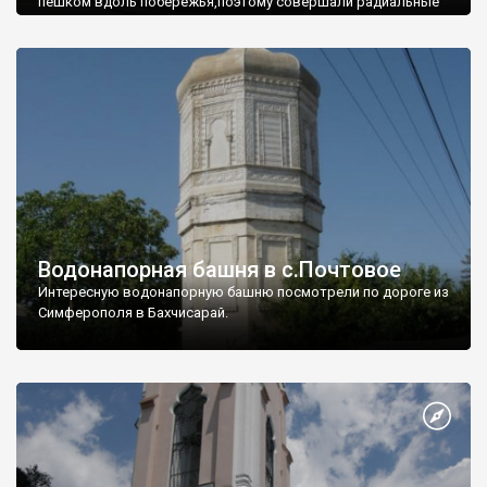
пешком вдоль побережья,поэтому совершали радиальные
вылазки из Оленевки.
Водонапорная башня в с.Почтовое
Интересную водонапорную башню посмотрели по дороге из
Симферополя в Бахчисарай.