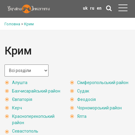
uk
ru
en
Головна
>
Крим
Крим
Алушта
Сімферопольський район
Бахчисарайський район
Судак
Євпаторія
Феодосія
Керч
Чорноморський район
Красноперекопський
Ялта
район
Севастополь