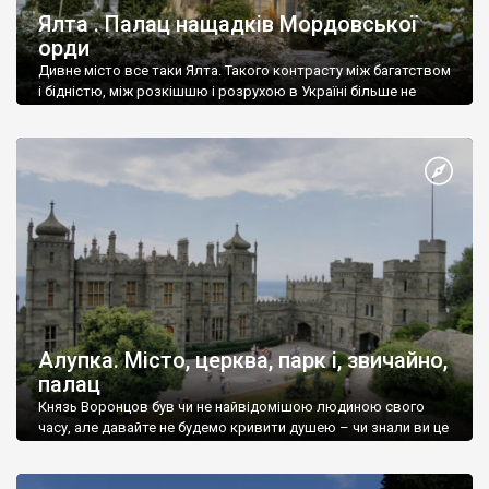
Ялта . Палац нащадків Мордовської
орди
Дивне місто все таки Ялта. Такого контрасту між багатством
і бідністю, між розкішшю і розрухою в Україні більше не
знайдеш.
Алупка. Місто, церква, парк і, звичайно,
палац
Князь Воронцов був чи не найвідомішою людиною свого
часу, але давайте не будемо кривити душею – чи знали ви це
прізвище до відвідин Алупки? Мабуть все таки ні.