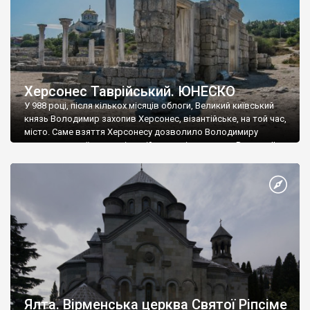
Херсонес Таврійський. ЮНЕСКО
У 988 році, після кількох місяців облоги, Великий київський
князь Володимир захопив Херсонес, візантійське, на той час,
місто. Саме взяття Херсонесу дозволило Володимиру
диктувати свої умови візантійському імператору Василю ІІ, та
одружитися з його дочкою Ганною. Цього ж року, в
Херсонесі Володимир-язичник, став Василем-християнином.
А потім було Хрещення Русі. На честь Херсонесу Таврійського
названо місто […]
Ялта. Вірменська церква Святої Ріпсіме