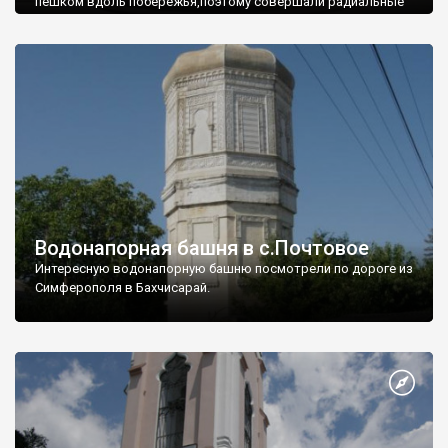
пешком вдоль побережья,поэтому совершали радиальные
вылазки из Оленевки.
Водонапорная башня в с.Почтовое
Интересную водонапорную башню посмотрели по дороге из
Симферополя в Бахчисарай.