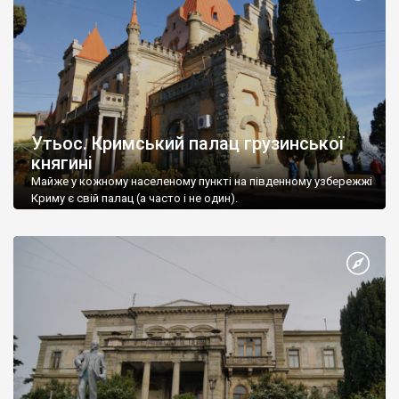
Утьос. Кримський палац грузинської
княгині
Майже у кожному населеному пункті на південному узбережжі
Криму є свій палац (а часто і не один).