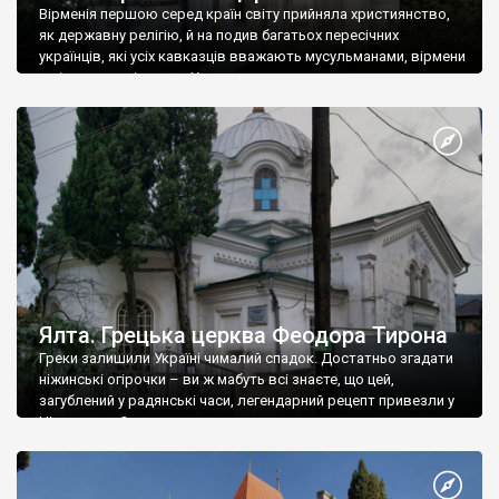
Вірменія першою серед країн світу прийняла християнство,
як державну релігію, й на подив багатьох пересічних
українців, які усіх кавказців вважають мусульманами, вірмени
є відданими вірянами Христа
Ялта. Грецька церква Феодора Тирона
Греки залишили Україні чималий спадок. Достатньо згадати
ніжинські огірочки – ви ж мабуть всі знаєте, що цей,
загублений у радянські часи, легендарний рецепт привезли у
Ніжин греки?