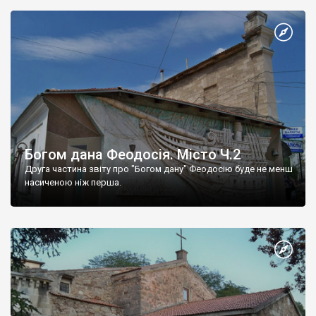
Богом дана Феодосія. Місто Ч.2
Друга частина звіту про "Богом дану" Феодосію буде не менш
насиченою ніж перша.