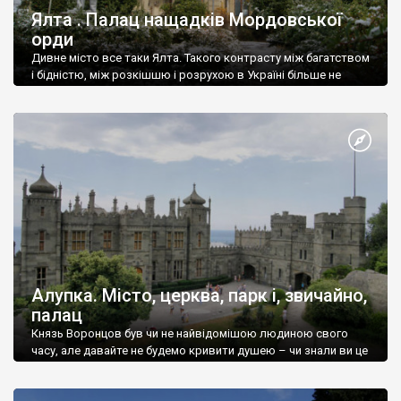
Ялта . Палац нащадків Мордовської
орди
Дивне місто все таки Ялта. Такого контрасту між багатством
і бідністю, між розкішшю і розрухою в Україні більше не
знайдеш.
Алупка. Місто, церква, парк і, звичайно,
палац
Князь Воронцов був чи не найвідомішою людиною свого
часу, але давайте не будемо кривити душею – чи знали ви це
прізвище до відвідин Алупки? Мабуть все таки ні.