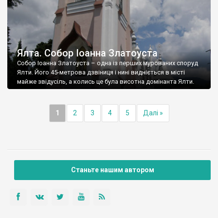
Ялта. Собор Іоанна Златоуста
Собор Іоанна Златоуста – одна із перших мурованих споруд
Ялти. Його 45-метрова дзвіниця і нині видніється в місті
майже звідусіль, а колись це була висотна домінанта Ялти.
1
2
3
4
5
Далі »
Станьте нашим автором