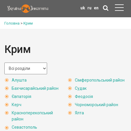
uk
ru
en
Головна
>
Крим
Крим
Алушта
Сімферопольський район
Бахчисарайський район
Судак
Євпаторія
Феодосія
Керч
Чорноморський район
Красноперекопський
Ялта
район
Севастополь