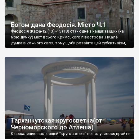
Богом дана Феодосія. Місто Ч.1
Феодосія (Кафа-12 (13) -15 (18) ст) - одне з найцікавіших (на
мою думку) міст всього Кримського півострова .Ну,але
думка в кожного своя, тому щоби розвіяти цей субєктивізм,
запрошую відвідати це
Тарханкутская кругосветка(от
Черноморского до Атлеша)
К сожалению настоящей "кругосветки" не получилось,пройти