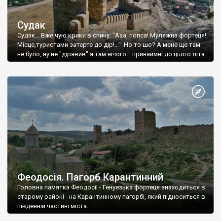
Судак
Судак... Вже чую крики в спину: "Ааа, попса! Муляжна фортеця!
Місце,туристами затерте до дір!..." Но то шо? А мене ще там
не було, ну не "дірявив" я там нічого... принаймні до цього літа.
Феодосія. Пагорб Карантинний
Головна памятка Феодосії - Генуезька фортеця знаходиться в
старому районі - на Карантинному пагорбі, який підноситься в
південній частині міста.