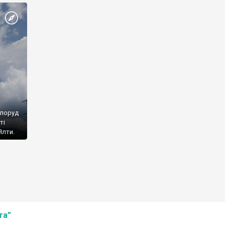
споруд
ті
Ялти.
та”