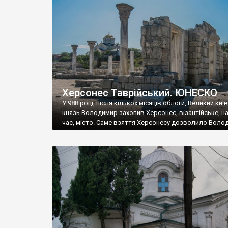
музею «Новгородський музей-заповідник» сотні арт
візантійської доби. Раритети викрадені з фондів об’
культурної спадщини ЮНЕСКО «Херсонеса Таврійсько
Офіційно – на виставку «Золото Візантії», але експер
влада в Україні вважають це лише […]
Херсонес Таврійський. ЮНЕСКО
У 988 році, після кількох місяців облоги, Великий киї
князь Володимир захопив Херсонес, візантійське, на
час, місто. Саме взяття Херсонесу дозволило Воло
диктувати свої умови візантійському імператору Вас
та одружитися з його дочкою Ганною. Цього ж року,
Херсонесі Володимир-язичник, став Василем-
християнином. А потім було Хрещення Русі. На честь
Херсонесу Таврійського названо місто […]