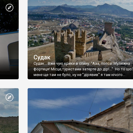
Судак
Судак... Вже чую крики в спину: "Ааа, попса! Муляжна
фортеця! Місце,туристами затерте до дір!..." Но то шо
мене ще там не було, ну не "дірявив" я там нічого...
принаймні до цього літа.