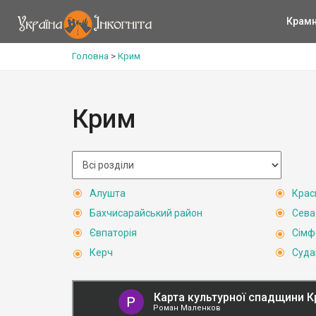
Крам
Головна
>
Крим
Крим
Алушта
Крас
Бахчисарайський район
Сева
Євпаторія
Сімф
Керч
Суда