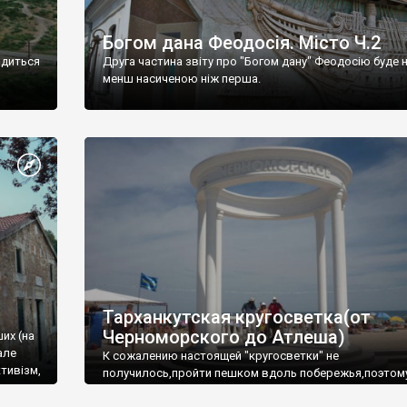
Богом дана Феодосія. Місто Ч.2
одиться
Друга частина звіту про "Богом дану" Феодосію буде 
менш насиченою ніж перша.
Тарханкутская кругосветка(от
Черноморского до Атлеша)
ших (на
але
К сожалению настоящей "кругосветки" не
тивізм,
получилось,пройти пешком вдоль побережья,поэтом
совершали радиальные вылазки из Оленевки.