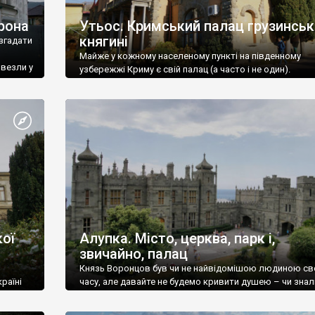
рона
Утьос. Кримський палац грузинськ
княгині
згадати
Майже у кожному населеному пункті на південному
ивезли у
узбережжі Криму є свій палац (а часто і не один).
ої
Алупка. Місто, церква, парк і,
звичайно, палац
Князь Воронцов був чи не найвідомішою людиною св
раїні
часу, але давайте не будемо кривити душею – чи знал
це прізвище до відвідин Алупки? Мабуть все таки ні.