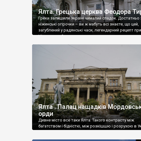
Ялта. Грецька церква Феодора Ти
Греки залишили Україні чималий спадок. Достатньо 
ніжинські огірочки – ви ж мабуть всі знаєте, що цей,
загублений у радянські часи, легендарний рецепт пр
Ніжин греки?
Ялта . Палац нащадків Мордовськ
орди
Дивне місто все таки Ялта. Такого контрасту між
багатством і бідністю, між розкішшю і розрухою в Ук
більше не знайдеш.