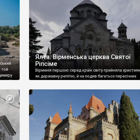
ефактів
називаються «повстяками» (postaki)…” “Вино. Крим
єкту
виробляє відмінне вино і його вдосталь: воно все ду
го».
легке біле і дуже […]
ти та
Ялта. Вірменська церква Святої
Ріпсіме
вський
 той
Вірменія першою серед країн світу прийняла христия
димиру
як державну релігію, й на подив багатьох пересічних
илю ІІ,
українців, які усіх кавказців вважають мусульманами,
 в
вірмени є відданими вірянами Христа