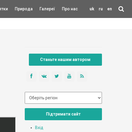
ятки
Природа
Галереї
Про нас
uk
ru
en
Станьте нашим автором
Підтримати сайт
Вхід