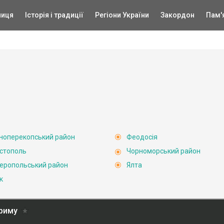
ниця
Історія і традиції
Регіони України
Закордон
Пам'
ноперекопський район
Феодосія
стополь
Чорноморський район
еропольський район
Ялта
к