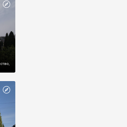
же
нство,