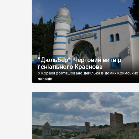
“Дюльбер”. Черговий витвір
геніального Краснова
У Кореїзі розташовано декілька відомих Кримських
палаців.