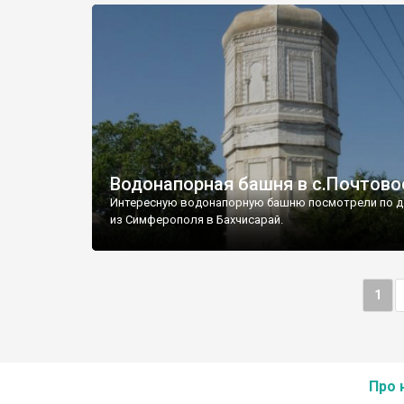
Водонапорная башня в с.Почтово
Интересную водонапорную башню посмотрели по д
из Симферополя в Бахчисарай.
1
Про 