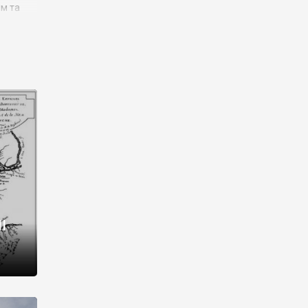
им та
ора і
є
го типу,
ей-
рний
ста:
 райони
від 2
I
і,
рукти,
 котрі