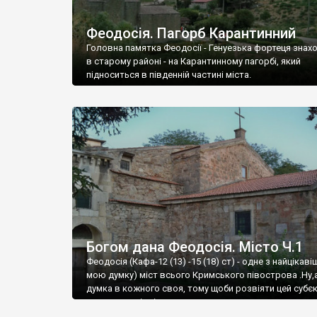
Феодосія. Пагорб Карантинний
Головна памятка Феодосії - Генуезька фортеця знах
в старому районі - на Карантинному пагорбі, який
підноситься в південній частині міста.
Богом дана Феодосія. Місто Ч.1
Феодосія (Кафа-12 (13) -15 (18) ст) - одне з найцікаві
мою думку) міст всього Кримського півострова .Ну,
думка в кожного своя, тому щоби розвіяти цей субєк
запрошую відвідати це