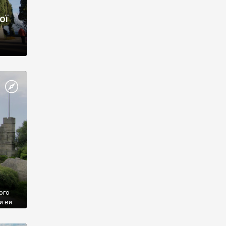
ої
ого
и ви