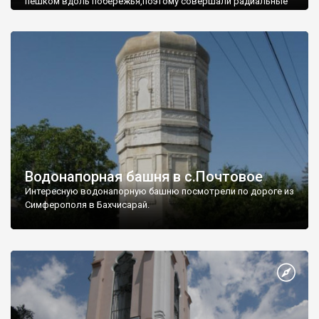
пешком вдоль побережья,поэтому совершали радиальные
вылазки из Оленевки.
Водонапорная башня в с.Почтовое
Интересную водонапорную башню посмотрели по дороге из
Симферополя в Бахчисарай.