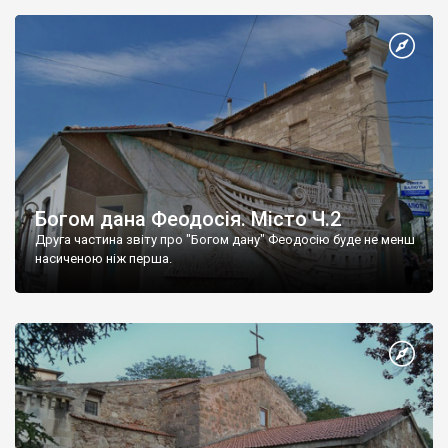
Богом дана Феодосія. Місто Ч.2
Друга частина звіту про "Богом дану" Феодосію буде не менш
насиченою ніж перша.