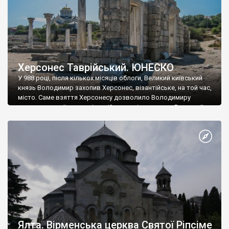
Херсонес Таврійський. ЮНЕСКО
У 988 році, після кількох місяців облоги, Великий київський
князь Володимир захопив Херсонес, візантійське, на той час,
місто. Саме взяття Херсонесу дозволило Володимиру
диктувати свої умови візантійському імператору Василю ІІ, та
одружитися з його дочкою Ганною. Цього ж року, в
Херсонесі Володимир-язичник, став Василем-християнином.
А потім було Хрещення Русі. На честь Херсонесу Таврійського
названо місто […]
Ялта. Вірменська церква Святої Ріпсіме