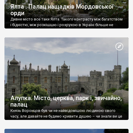
Ялта . Палац нащадків Мордовської
орди
Дивне місто все таки Ялта. Такого контрасту між багатством
і бідністю, між розкішшю і розрухою в Україні більше не
знайдеш.
Алупка. Місто, церква, парк і, звичайно,
палац
Князь Воронцов був чи не найвідомішою людиною свого
часу, але давайте не будемо кривити душею – чи знали ви це
прізвище до відвідин Алупки? Мабуть все таки ні.