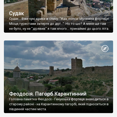
Судак
Судак... Вже чую крики в спину: "Ааа, попса! Муляжна фортеця!
Місце,туристами затерте до дір!..." Но то шо? А мене ще там
не було, ну не "дірявив" я там нічого... принаймні до цього літа.
Феодосія. Пагорб Карантинний
Головна памятка Феодосії - Генуезька фортеця знаходиться в
старому районі - на Карантинному пагорбі, який підноситься в
південній частині міста.