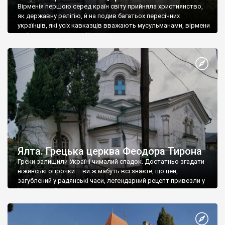
Вірменія першою серед країн світу прийняла християнство,
як державну релігію, й на подив багатьох пересічних
українців, які усіх кавказців вважають мусульманами, вірмени
є відданими вірянами Христа
Ялта. Грецька церква Феодора Тирона
Греки залишили Україні чималий спадок. Достатньо згадати
ніжинські огірочки – ви ж мабуть всі знаєте, що цей,
загублений у радянські часи, легендарний рецепт привезли у
Ніжин греки?