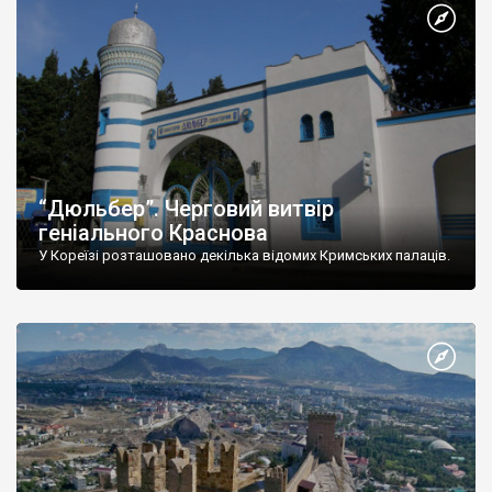
“Дюльбер”. Черговий витвір
геніального Краснова
У Кореїзі розташовано декілька відомих Кримських палаців.