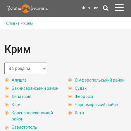
uk
ru
en
Головна
>
Крим
Крим
Алушта
Сімферопольський район
Бахчисарайський район
Судак
Євпаторія
Феодосія
Керч
Чорноморський район
Красноперекопський
Ялта
район
Севастополь