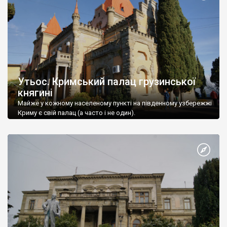
Утьос. Кримський палац грузинської
княгині
Майже у кожному населеному пункті на південному узбережжі
Криму є свій палац (а часто і не один).