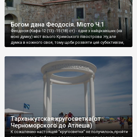
Богом дана Феодосія. Місто Ч.1
Феодосія (Кафа-12 (13) -15 (18) ст) - одне з найцікавіших (на
мою думку) міст всього Кримського півострова .Ну,але
думка в кожного своя, тому щоби розвіяти цей субєктивізм,
запрошую відвідати це
Тарханкутская кругосветка(от
Черноморского до Атлеша)
К сожалению настоящей "кругосветки" не получилось,пройти