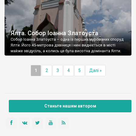
Ялта. Собор Іоанна Златоуста
Собор Іоанна Златоуста – одна із перших мурованих споруд
Ялти. Його 45-метрова дзвіниця і нині видніється в місті
майже звідусіль, а колись це була висотна домінанта Ялти.
1
2
3
4
5
Далі »
Станьте нашим автором