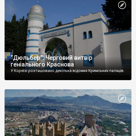
“Дюльбер”. Черговий витвір
геніального Краснова
У Кореїзі розташовано декілька відомих Кримських палаців.