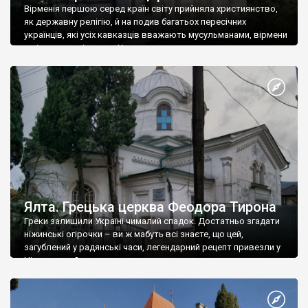
Вірменія першою серед країн світу прийняла християнство,
як державну релігію, й на подив багатьох пересічних
українців, які усіх кавказців вважають мусульманами, вірмени
є відданими вірянами Христа
Ялта. Грецька церква Феодора Тирона
Греки залишили Україні чималий спадок. Достатньо згадати
ніжинські огірочки – ви ж мабуть всі знаєте, що цей,
загублений у радянські часи, легендарний рецепт привезли у
Ніжин греки?