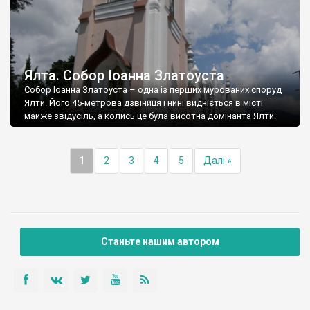
Ялта. Собор Іоанна Златоуста
Собор Іоанна Златоуста – одна із перших мурованих споруд
Ялти. Його 45-метрова дзвіниця і нині видніється в місті
майже звідусіль, а колись це була висотна домінанта Ялти.
1
2
3
4
5
Далі »
Станьте нашим автором