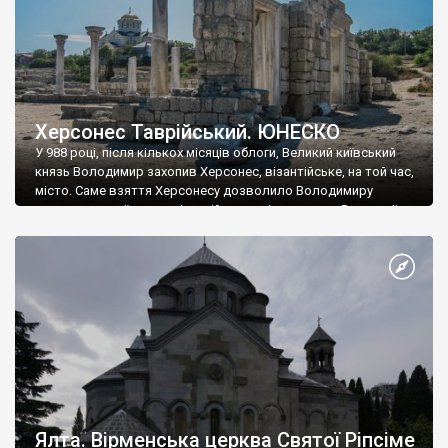
Херсонес Таврійський. ЮНЕСКО
У 988 році, після кількох місяців облоги, Великий київський
князь Володимир захопив Херсонес, візантійське, на той час,
місто. Саме взяття Херсонесу дозволило Володимиру
диктувати свої умови візантійському імператору Василю ІІ, та
одружитися з його дочкою Ганною. Цього ж року, в
Херсонесі Володимир-язичник, став Василем-християнином.
А потім було Хрещення Русі. На честь Херсонесу Таврійського
названо місто […]
Ялта. Вірменська церква Святої Ріпсіме