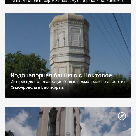
пешком вдоль побережья,поэтому совершали радиальные
вылазки из Оленевки.
Водонапорная башня в с.Почтовое
Интересную водонапорную башню посмотрели по дороге из
Симферополя в Бахчисарай.