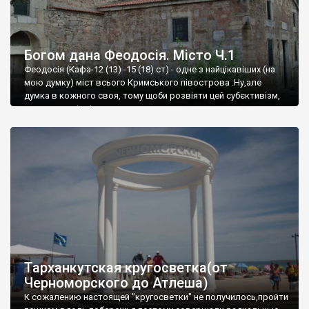
Богом дана Феодосія. Місто Ч.1
Феодосія (Кафа-12 (13) -15 (18) ст) - одне з найцікавіших (на
мою думку) міст всього Кримського півострова .Ну,але
думка в кожного своя, тому щоби розвіяти цей субєктивізм,
запрошую відвідати це
Тарханкутская кругосветка(от
Черноморского до Атлеша)
К сожалению настоящей "кругосветки" не получилось,пройти