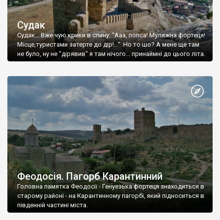
Судак
Судак... Вже чую крики в спину: "Ааа, попса! Муляжна фортеця!
Місце,туристами затерте до дір!..." Но то шо? А мене ще там
не було, ну не "дірявив" я там нічого... принаймні до цього літа.
Феодосія. Пагорб Карантинний
Головна памятка Феодосії - Генуезька фортеця знаходиться в
старому районі - на Карантинному пагорбі, який підноситься в
південній частині міста.