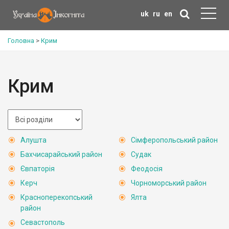
uk
ru
en
Головна
>
Крим
Крим
Алушта
Сімферопольський район
Бахчисарайський район
Судак
Євпаторія
Феодосія
Керч
Чорноморський район
Красноперекопський
Ялта
район
Севастополь