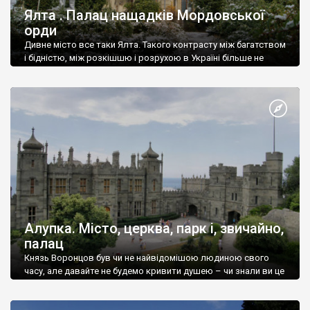
Ялта . Палац нащадків Мордовської
орди
Дивне місто все таки Ялта. Такого контрасту між багатством
і бідністю, між розкішшю і розрухою в Україні більше не
знайдеш.
Алупка. Місто, церква, парк і, звичайно,
палац
Князь Воронцов був чи не найвідомішою людиною свого
часу, але давайте не будемо кривити душею – чи знали ви це
прізвище до відвідин Алупки? Мабуть все таки ні.