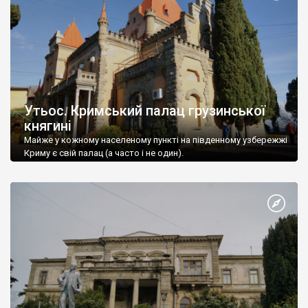
Утьос. Кримський палац грузинської
княгині
Майже у кожному населеному пункті на південному узбережжі
Криму є свій палац (а часто і не один).