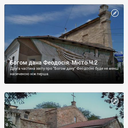
Богом дана Феодосія. Місто Ч.2
Друга частина звіту про "Богом дану" Феодосію буде не менш
насиченою ніж перша.