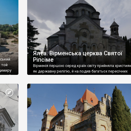
ефактів
називаються «повстяками» (postaki)…” “Вино. Крим
єкту
виробляє відмінне вино і його вдосталь: воно все ду
го».
легке біле і дуже […]
ти та
Ялта. Вірменська церква Святої
Ріпсіме
вський
 той
Вірменія першою серед країн світу прийняла христия
димиру
як державну релігію, й на подив багатьох пересічних
илю ІІ,
українців, які усіх кавказців вважають мусульманами,
 в
вірмени є відданими вірянами Христа