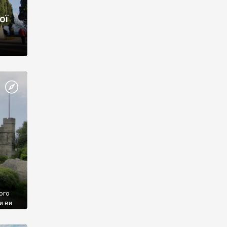
ої
ого
и ви