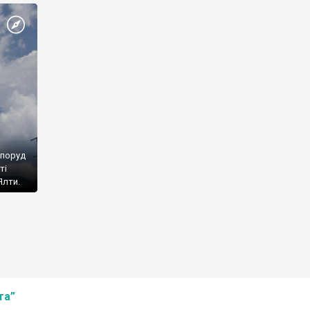
споруд
ті
Ялти.
та”