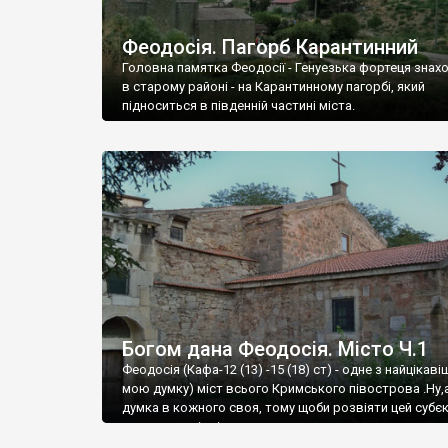
Феодосія. Пагорб Карантинний
Головна памятка Феодосії - Генуезька фортеця знах
в старому районі - на Карантинному пагорбі, який
підноситься в південній частині міста.
Богом дана Феодосія. Місто Ч.1
Феодосія (Кафа-12 (13) -15 (18) ст) - одне з найцікаві
мою думку) міст всього Кримського півострова .Ну,
думка в кожного своя, тому щоби розвіяти цей субєк
запрошую відвідати це