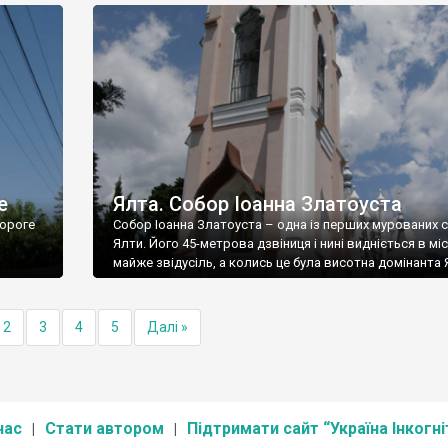
е
Ялта. Собор Іоанна Златоуста
ороге
Собор Іоанна Златоуста – одна із перших мурованих 
Ялти. Його 45-метрова дзвіниця і нині видніється в міс
майже звідусіль, а колись це була висотна домінанта 
2
3
4
5
Далі »
нас
Стати автором
Підтримати сайт “Україна Інкогні