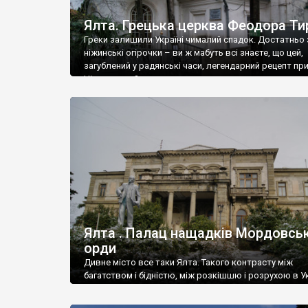
Ялта. Грецька церква Феодора Ти
Греки залишили Україні чималий спадок. Достатньо 
ніжинські огірочки – ви ж мабуть всі знаєте, що цей,
загублений у радянські часи, легендарний рецепт пр
Ніжин греки?
Ялта . Палац нащадків Мордовськ
орди
Дивне місто все таки Ялта. Такого контрасту між
багатством і бідністю, між розкішшю і розрухою в Ук
більше не знайдеш.