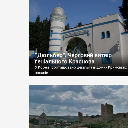
“Дюльбер”. Черговий витвір
геніального Краснова
У Кореїзі розташовано декілька відомих Кримських
палаців.