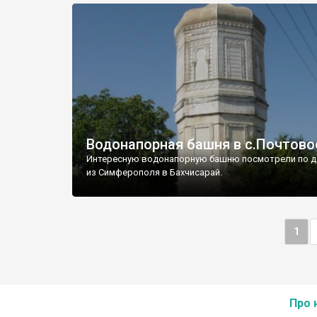
Водонапорная башня в с.Почтово
Интересную водонапорную башню посмотрели по д
из Симферополя в Бахчисарай.
1
Про 