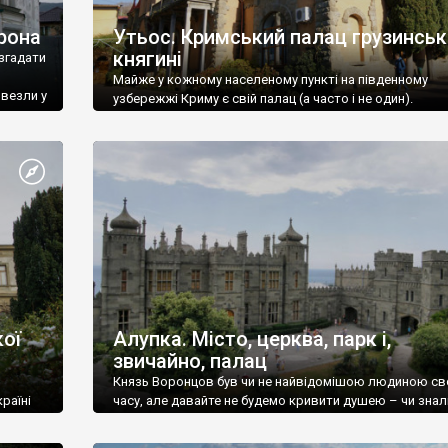
рона
Утьос. Кримський палац грузинськ
княгині
згадати
Майже у кожному населеному пункті на південному
ивезли у
узбережжі Криму є свій палац (а часто і не один).
ої
Алупка. Місто, церква, парк і,
звичайно, палац
Князь Воронцов був чи не найвідомішою людиною св
раїні
часу, але давайте не будемо кривити душею – чи знал
це прізвище до відвідин Алупки? Мабуть все таки ні.