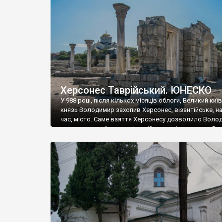
музею «Новгородський музей-заповідник» сотні арт
візантійської доби. Раритети викрадені з фондів об’
культурної спадщини ЮНЕСКО «Херсонеса Таврійсько
Офіційно – на виставку «Золото Візантії», але експер
влада в Україні вважають це лише […]
Херсонес Таврійський. ЮНЕСКО
У 988 році, після кількох місяців облоги, Великий киї
князь Володимир захопив Херсонес, візантійське, на
час, місто. Саме взяття Херсонесу дозволило Воло
диктувати свої умови візантійському імператору Вас
та одружитися з його дочкою Ганною. Цього ж року,
Херсонесі Володимир-язичник, став Василем-
християнином. А потім було Хрещення Русі. На честь
Херсонесу Таврійського названо місто […]