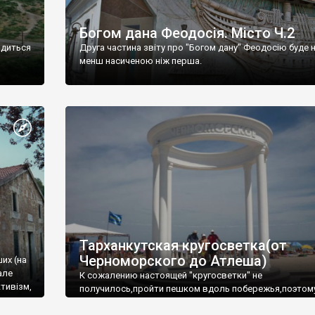
Богом дана Феодосія. Місто Ч.2
одиться
Друга частина звіту про "Богом дану" Феодосію буде 
менш насиченою ніж перша.
Тарханкутская кругосветка(от
Черноморского до Атлеша)
ших (на
але
К сожалению настоящей "кругосветки" не
тивізм,
получилось,пройти пешком вдоль побережья,поэтом
совершали радиальные вылазки из Оленевки.