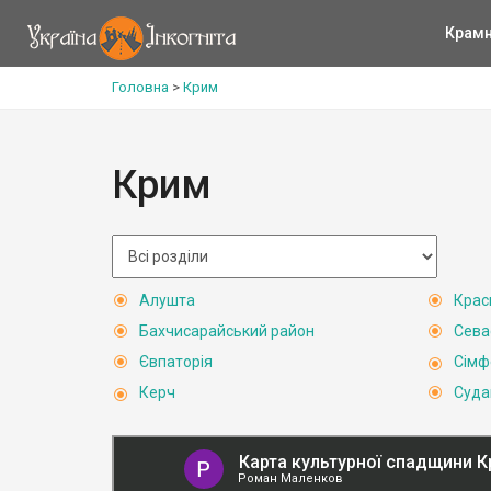
Крам
Головна
>
Крим
Крим
Алушта
Крас
Бахчисарайський район
Сева
Євпаторія
Сімф
Керч
Суда