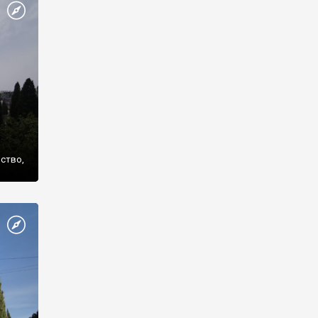
же
нство,