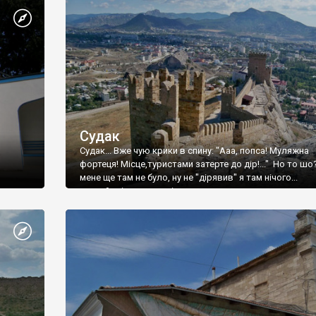
Судак
Судак... Вже чую крики в спину: "Ааа, попса! Муляжна
фортеця! Місце,туристами затерте до дір!..." Но то шо
мене ще там не було, ну не "дірявив" я там нічого...
принаймні до цього літа.