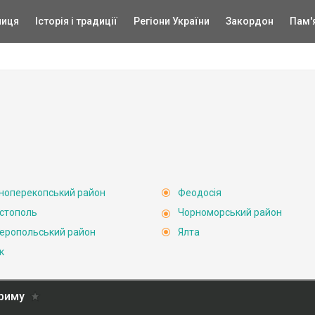
ниця
Історія і традиції
Регіони України
Закордон
Пам'
ноперекопський район
Феодосія
стополь
Чорноморський район
еропольський район
Ялта
к