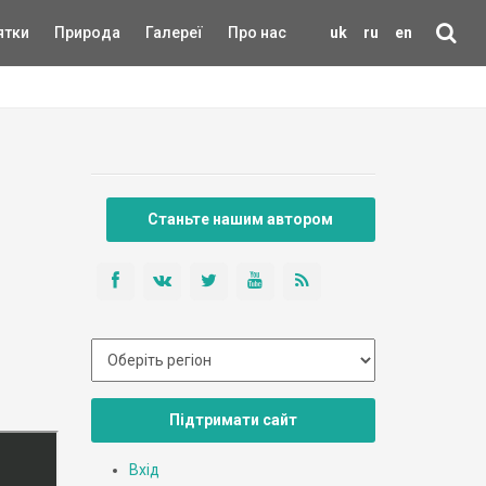
ятки
Природа
Галереї
Про нас
uk
ru
en
Станьте нашим автором
Підтримати сайт
Вхід