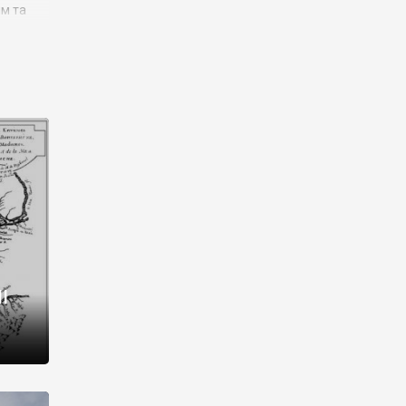
им та
ора і
є
го типу,
ей-
рний
ста:
 райони
від 2
I
і,
рукти,
 котрі