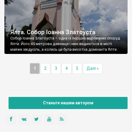
Ялта. Собор Іоанна Златоуста
Собор Іоанна Златоуста – одна із перших мурованих споруд
Ялти. Його 45-метрова дзвіниця і нині видніється в місті
майже звідусіль, а колись це була висотна домінанта Ялти.
1
2
3
4
5
Далі »
Станьте нашим автором