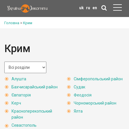
uk
ru
en
Головна
>
Крим
Крим
Алушта
Сімферопольський район
Бахчисарайський район
Судак
Євпаторія
Феодосія
Керч
Чорноморський район
Красноперекопський
Ялта
район
Севастополь