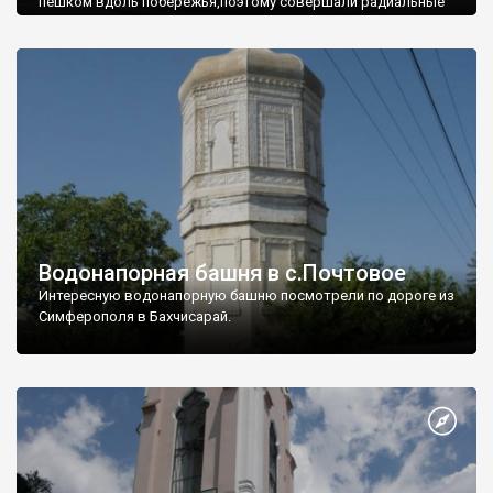
пешком вдоль побережья,поэтому совершали радиальные
вылазки из Оленевки.
Водонапорная башня в с.Почтовое
Интересную водонапорную башню посмотрели по дороге из
Симферополя в Бахчисарай.