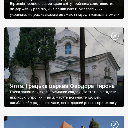
Вірменія першою серед країн світу прийняла християнство,
як державну релігію, й на подив багатьох пересічних
українців, які усіх кавказців вважають мусульманами, вірмени
є відданими вірянами Христа
Ялта. Грецька церква Феодора Тирона
Греки залишили Україні чималий спадок. Достатньо згадати
ніжинські огірочки – ви ж мабуть всі знаєте, що цей,
загублений у радянські часи, легендарний рецепт привезли у
Ніжин греки?