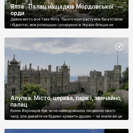
Ялта . Палац нащадків Мордовської
орди
Дивне місто все таки Ялта. Такого контрасту між багатством
і бідністю, між розкішшю і розрухою в Україні більше не
знайдеш.
Алупка. Місто, церква, парк і, звичайно,
палац
Князь Воронцов був чи не найвідомішою людиною свого
часу, але давайте не будемо кривити душею – чи знали ви це
прізвище до відвідин Алупки? Мабуть все таки ні.