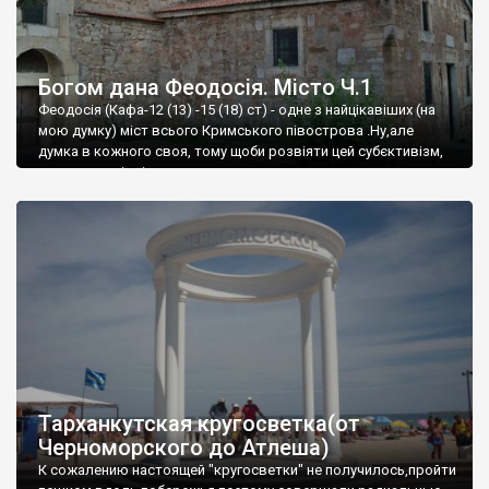
Богом дана Феодосія. Місто Ч.1
Феодосія (Кафа-12 (13) -15 (18) ст) - одне з найцікавіших (на
мою думку) міст всього Кримського півострова .Ну,але
думка в кожного своя, тому щоби розвіяти цей субєктивізм,
запрошую відвідати це
Тарханкутская кругосветка(от
Черноморского до Атлеша)
К сожалению настоящей "кругосветки" не получилось,пройти