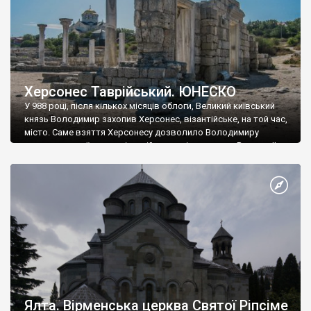
Херсонес Таврійський. ЮНЕСКО
У 988 році, після кількох місяців облоги, Великий київський
князь Володимир захопив Херсонес, візантійське, на той час,
місто. Саме взяття Херсонесу дозволило Володимиру
диктувати свої умови візантійському імператору Василю ІІ, та
одружитися з його дочкою Ганною. Цього ж року, в
Херсонесі Володимир-язичник, став Василем-християнином.
А потім було Хрещення Русі. На честь Херсонесу Таврійського
названо місто […]
Ялта. Вірменська церква Святої Ріпсіме