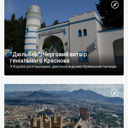
“Дюльбер”. Черговий витвір
геніального Краснова
У Кореїзі розташовано декілька відомих Кримських палаців.