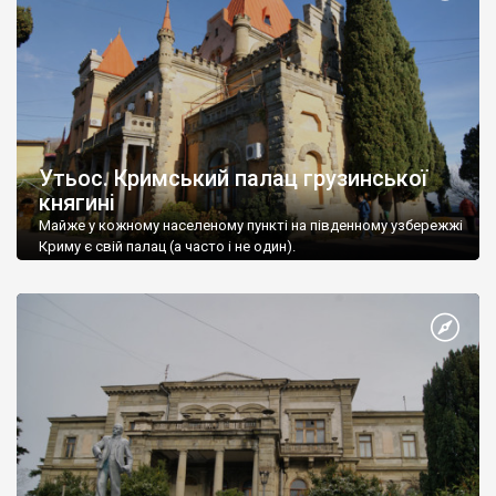
Утьос. Кримський палац грузинської
княгині
Майже у кожному населеному пункті на південному узбережжі
Криму є свій палац (а часто і не один).