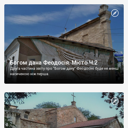
Богом дана Феодосія. Місто Ч.2
Друга частина звіту про "Богом дану" Феодосію буде не менш
насиченою ніж перша.