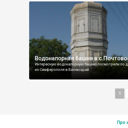
Водонапорная башня в с.Почтово
Интересную водонапорную башню посмотрели по д
из Симферополя в Бахчисарай.
1
Про 