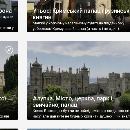
рона
Утьос. Кримський палац грузинськ
княгині
згадати
Майже у кожному населеному пункті на південному
ивезли у
узбережжі Криму є свій палац (а часто і не один).
ої
Алупка. Місто, церква, парк і,
звичайно, палац
Князь Воронцов був чи не найвідомішою людиною св
раїні
часу, але давайте не будемо кривити душею – чи знал
це прізвище до відвідин Алупки? Мабуть все таки ні.