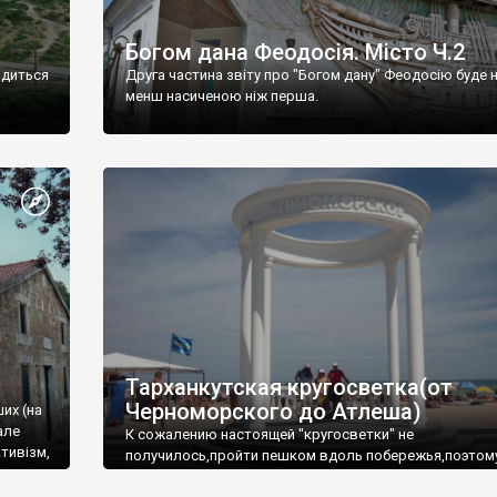
Богом дана Феодосія. Місто Ч.2
одиться
Друга частина звіту про "Богом дану" Феодосію буде 
менш насиченою ніж перша.
Тарханкутская кругосветка(от
Черноморского до Атлеша)
ших (на
але
К сожалению настоящей "кругосветки" не
тивізм,
получилось,пройти пешком вдоль побережья,поэтом
совершали радиальные вылазки из Оленевки.