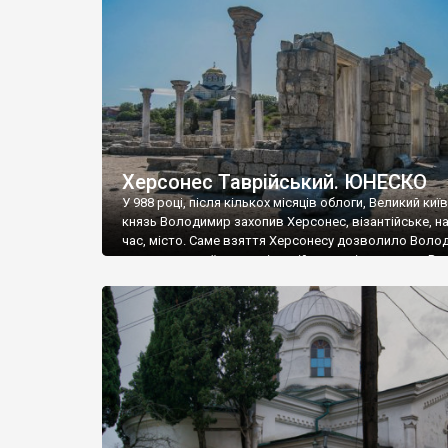
музею «Новгородський музей-заповідник» сотні арт
візантійської доби. Раритети викрадені з фондів об’
культурної спадщини ЮНЕСКО «Херсонеса Таврійсько
Офіційно – на виставку «Золото Візантії», але експер
влада в Україні вважають це лише […]
Херсонес Таврійський. ЮНЕСКО
У 988 році, після кількох місяців облоги, Великий киї
князь Володимир захопив Херсонес, візантійське, на
час, місто. Саме взяття Херсонесу дозволило Воло
диктувати свої умови візантійському імператору Вас
та одружитися з його дочкою Ганною. Цього ж року,
Херсонесі Володимир-язичник, став Василем-
християнином. А потім було Хрещення Русі. На честь
Херсонесу Таврійського названо місто […]