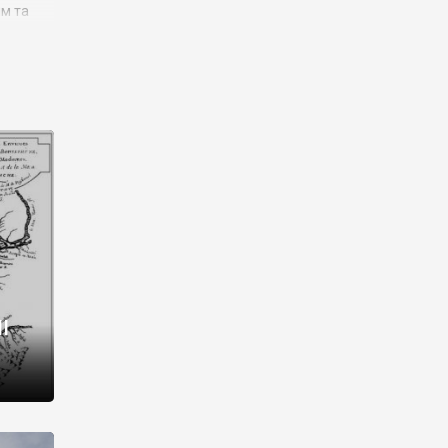
им та
ора і
є
го типу,
ей-
рний
ста:
 райони
від 2
I
і,
рукти,
 котрі