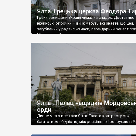
Ялта. Грецька церква Феодора Ти
Греки залишили Україні чималий спадок. Достатньо 
ніжинські огірочки – ви ж мабуть всі знаєте, що цей,
загублений у радянські часи, легендарний рецепт пр
Ніжин греки?
Ялта . Палац нащадків Мордовськ
орди
Дивне місто все таки Ялта. Такого контрасту між
багатством і бідністю, між розкішшю і розрухою в Ук
більше не знайдеш.