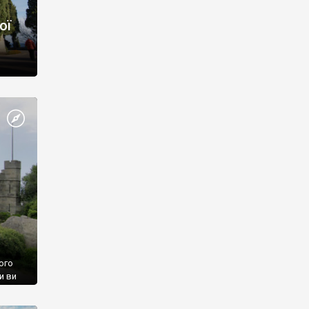
ої
ого
и ви