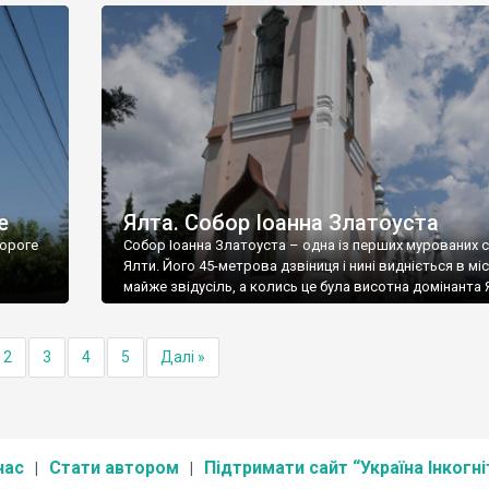
е
Ялта. Собор Іоанна Златоуста
ороге
Собор Іоанна Златоуста – одна із перших мурованих 
Ялти. Його 45-метрова дзвіниця і нині видніється в міс
майже звідусіль, а колись це була висотна домінанта 
2
3
4
5
Далі »
нас
Стати автором
Підтримати сайт “Україна Інкогні