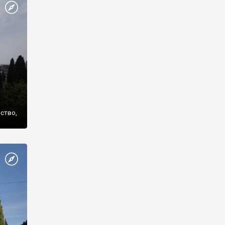
же
нство,