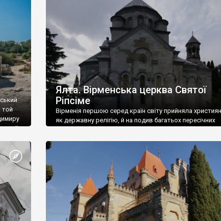
ефактів
називаються «повстяками» (postaki)…” “Вино. Крим
єкту
виробляє відмінне вино і його вдосталь: воно все ду
го».
легке біле і дуже […]
ти та
Ялта. Вірменська церква Святої
Ріпсіме
вський
 той
Вірменія першою серед країн світу прийняла христия
димиру
як державну релігію, й на подив багатьох пересічних
илю ІІ,
українців, які усіх кавказців вважають мусульманами,
 в
вірмени є відданими вірянами Христа