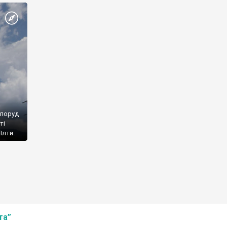
споруд
ті
Ялти.
та”