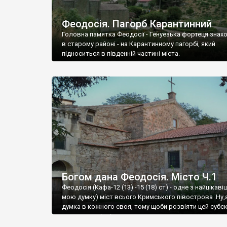
Феодосія. Пагорб Карантинний
Головна памятка Феодосії - Генуезька фортеця знах
в старому районі - на Карантинному пагорбі, який
підноситься в південній частині міста.
Богом дана Феодосія. Місто Ч.1
Феодосія (Кафа-12 (13) -15 (18) ст) - одне з найцікаві
мою думку) міст всього Кримського півострова .Ну,
думка в кожного своя, тому щоби розвіяти цей субєк
запрошую відвідати це