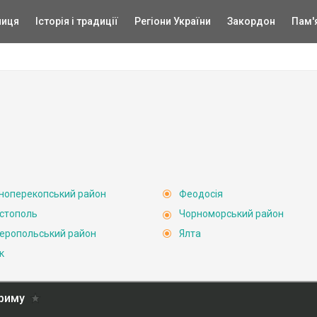
ниця
Історія і традиції
Регіони України
Закордон
Пам'
ноперекопський район
Феодосія
стополь
Чорноморський район
еропольський район
Ялта
к