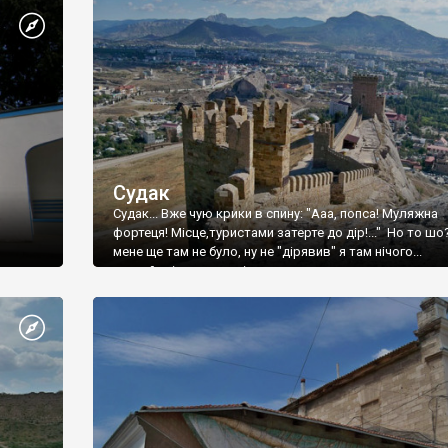
Судак
Судак... Вже чую крики в спину: "Ааа, попса! Муляжна
фортеця! Місце,туристами затерте до дір!..." Но то шо
мене ще там не було, ну не "дірявив" я там нічого...
принаймні до цього літа.