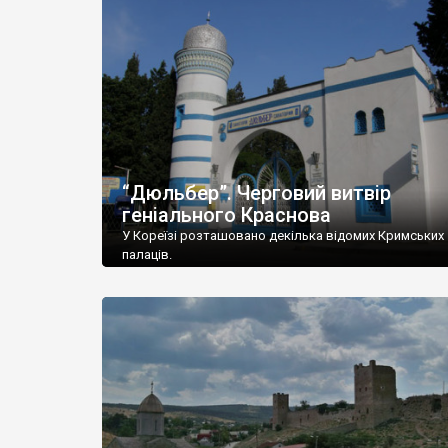
“Дюльбер”. Черговий витвір
геніального Краснова
У Кореїзі розташовано декілька відомих Кримських
палаців.