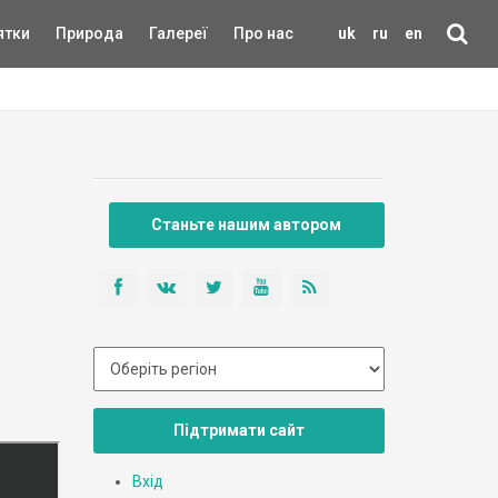
ятки
Природа
Галереї
Про нас
uk
ru
en
Станьте нашим автором
Підтримати сайт
Вхід