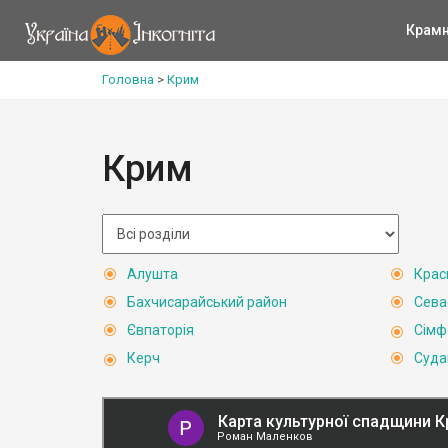
Крам
Головна
>
Крим
Крим
Алушта
Крас
Бахчисарайський район
Сева
Євпаторія
Сімф
Керч
Суда