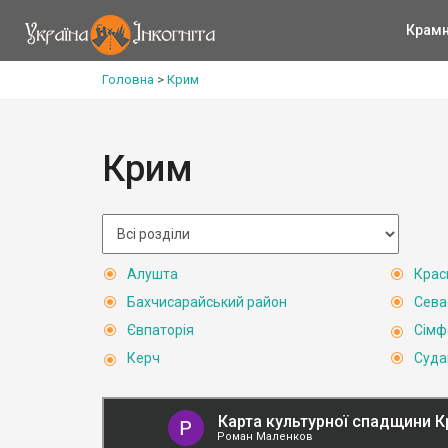
Крам
Головна
>
Крим
Крим
Алушта
Крас
Бахчисарайський район
Сева
Євпаторія
Сімф
Керч
Суда