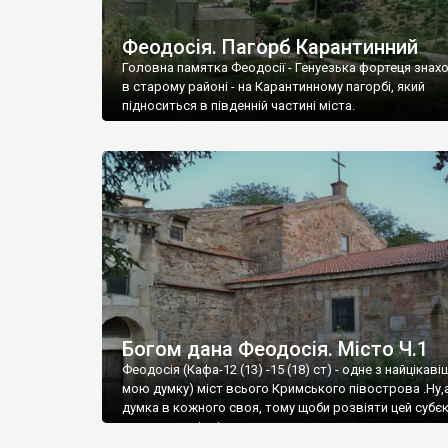
Феодосія. Пагорб Карантинний
Головна памятка Феодосії - Генуезька фортеця знах
в старому районі - на Карантинному пагорбі, який
підноситься в південній частині міста.
Богом дана Феодосія. Місто Ч.1
Феодосія (Кафа-12 (13) -15 (18) ст) - одне з найцікаві
мою думку) міст всього Кримського півострова .Ну,
думка в кожного своя, тому щоби розвіяти цей субєк
запрошую відвідати це