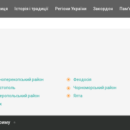
ниця
Історія і традиції
Регіони України
Закордон
Пам'
ноперекопський район
Феодосія
стополь
Чорноморський район
еропольський район
Ялта
к