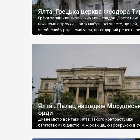
Ялта. Грецька церква Феодора Ти
Греки залишили Україні чималий спадок. Достатньо 
ніжинські огірочки – ви ж мабуть всі знаєте, що цей,
загублений у радянські часи, легендарний рецепт пр
Ніжин греки?
Ялта . Палац нащадків Мордовськ
орди
Дивне місто все таки Ялта. Такого контрасту між
багатством і бідністю, між розкішшю і розрухою в Ук
більше не знайдеш.