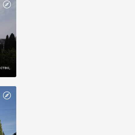
же
нство,