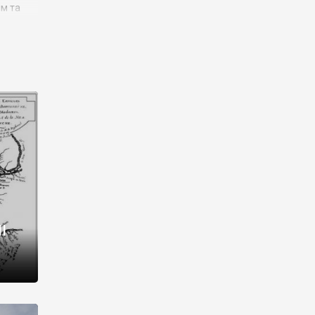
им та
ора і
є
го типу,
ей-
рний
ста:
 райони
від 2
I
і,
рукти,
 котрі