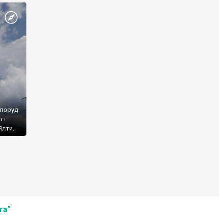
споруд
ті
Ялти.
та”