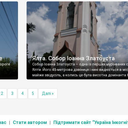
е
Ялта. Собор Іоанна Златоуста
ороге
Собор Іоанна Златоуста – одна із перших мурованих 
Ялти. Його 45-метрова дзвіниця і нині видніється в міс
майже звідусіль, а колись це була висотна домінанта 
2
3
4
5
Далі »
нас
Стати автором
Підтримати сайт “Україна Інкогні