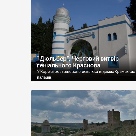
“Дюльбер”. Черговий витвір
геніального Краснова
У Кореїзі розташовано декілька відомих Кримських
палаців.