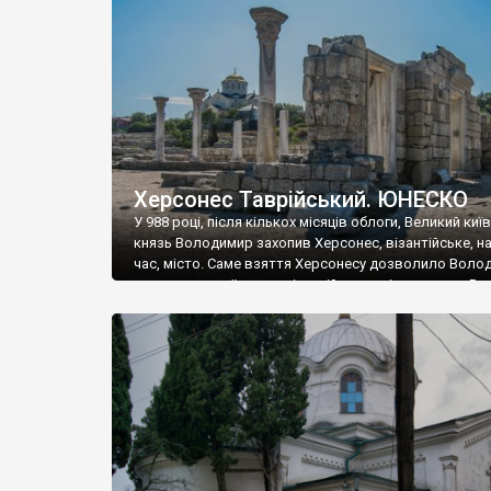
музею «Новгородський музей-заповідник» сотні арт
візантійської доби. Раритети викрадені з фондів об’
культурної спадщини ЮНЕСКО «Херсонеса Таврійсько
Офіційно – на виставку «Золото Візантії», але експер
влада в Україні вважають це лише […]
Херсонес Таврійський. ЮНЕСКО
У 988 році, після кількох місяців облоги, Великий киї
князь Володимир захопив Херсонес, візантійське, на
час, місто. Саме взяття Херсонесу дозволило Воло
диктувати свої умови візантійському імператору Вас
та одружитися з його дочкою Ганною. Цього ж року,
Херсонесі Володимир-язичник, став Василем-
християнином. А потім було Хрещення Русі. На честь
Херсонесу Таврійського названо місто […]