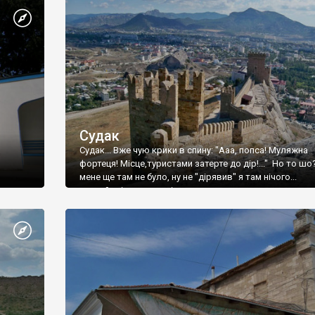
Судак
Судак... Вже чую крики в спину: "Ааа, попса! Муляжна
фортеця! Місце,туристами затерте до дір!..." Но то шо
мене ще там не було, ну не "дірявив" я там нічого...
принаймні до цього літа.