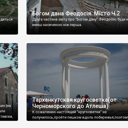
Богом дана Феодосія. Місто Ч.2
одиться
Друга частина звіту про "Богом дану" Феодосію буде 
менш насиченою ніж перша.
Тарханкутская кругосветка(от
Черноморского до Атлеша)
ших (на
але
К сожалению настоящей "кругосветки" не
тивізм,
получилось,пройти пешком вдоль побережья,поэтом
совершали радиальные вылазки из Оленевки.