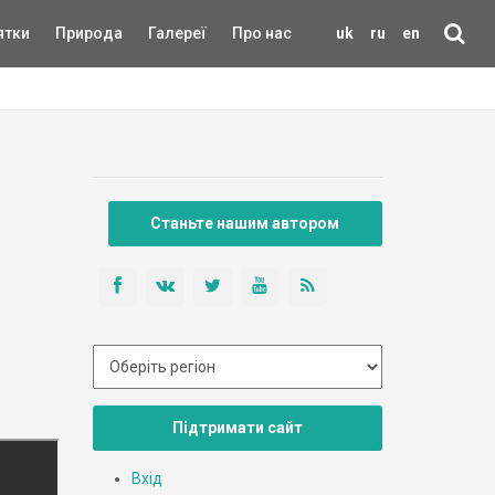
ятки
Природа
Галереї
Про нас
uk
ru
en
Станьте нашим автором
Підтримати сайт
Вхід