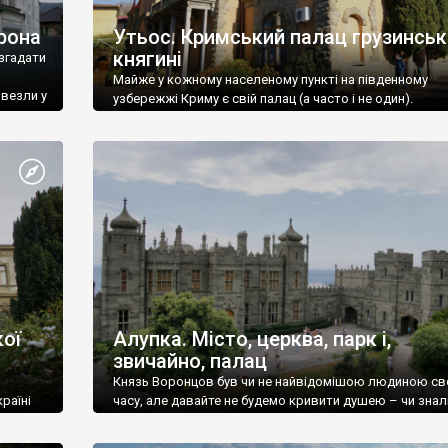
рона
Утьос. Кримський палац грузинськ
княгині
згадати
Майже у кожному населеному пункті на південному
ивезли у
узбережжі Криму є свій палац (а часто і не один).
ої
Алупка. Місто, церква, парк і,
звичайно, палац
Князь Воронцов був чи не найвідомішою людиною св
раїні
часу, але давайте не будемо кривити душею – чи знал
це прізвище до відвідин Алупки? Мабуть все таки ні.