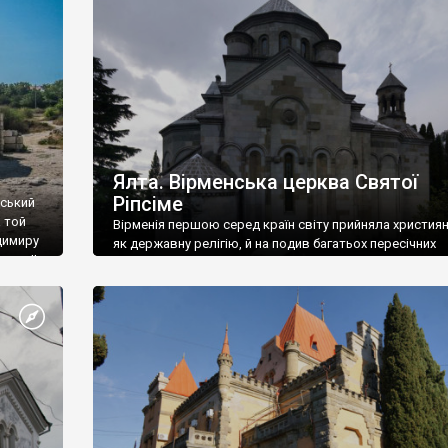
ефактів
називаються «повстяками» (postaki)…” “Вино. Крим
єкту
виробляє відмінне вино і його вдосталь: воно все ду
го».
легке біле і дуже […]
ти та
Ялта. Вірменська церква Святої
Ріпсіме
вський
 той
Вірменія першою серед країн світу прийняла христия
димиру
як державну релігію, й на подив багатьох пересічних
илю ІІ,
українців, які усіх кавказців вважають мусульманами,
 в
вірмени є відданими вірянами Христа