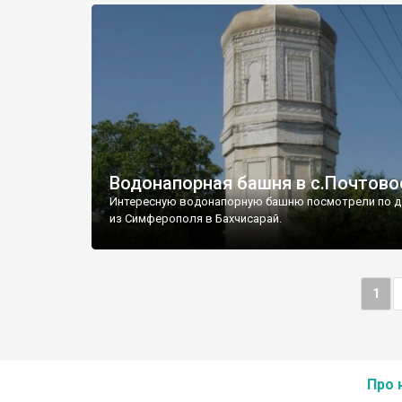
Водонапорная башня в с.Почтово
Интересную водонапорную башню посмотрели по д
из Симферополя в Бахчисарай.
1
Про 