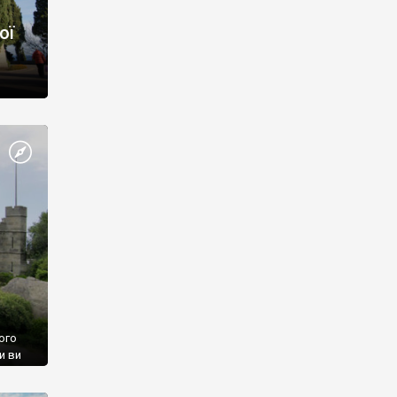
ої
ого
и ви