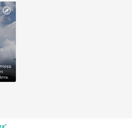
споруд
ті
Ялти.
та”