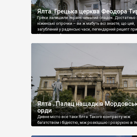
Ялта. Грецька церква Феодора Ти
Греки залишили Україні чималий спадок. Достатньо 
ніжинські огірочки – ви ж мабуть всі знаєте, що цей,
загублений у радянські часи, легендарний рецепт пр
Ніжин греки?
Ялта . Палац нащадків Мордовськ
орди
Дивне місто все таки Ялта. Такого контрасту між
багатством і бідністю, між розкішшю і розрухою в Ук
більше не знайдеш.