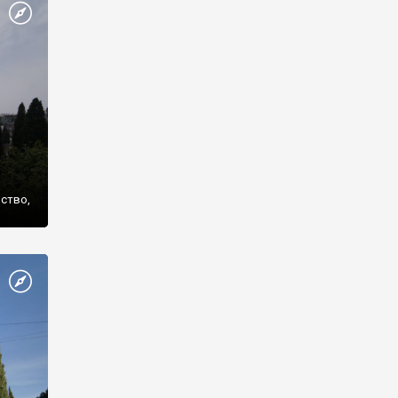
же
нство,