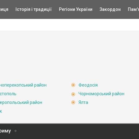
ниця
Історія і традиції
Регіони України
Закордон
Пам'
ноперекопський район
Феодосія
стополь
Чорноморський район
еропольський район
Ялта
к