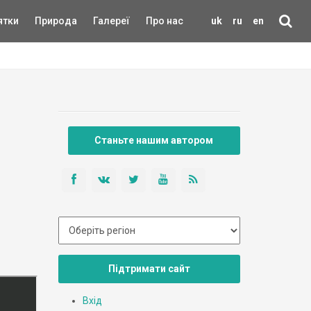
ятки
Природа
Галереї
Про нас
uk
ru
en
Станьте нашим автором
Підтримати сайт
Вхід