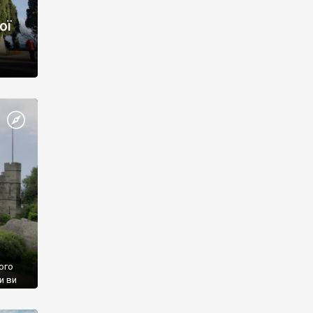
ої
ого
и ви