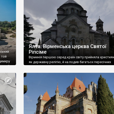
ефактів
називаються «повстяками» (postaki)…” “Вино. Крим
єкту
виробляє відмінне вино і його вдосталь: воно все ду
го».
легке біле і дуже […]
ти та
Ялта. Вірменська церква Святої
Ріпсіме
вський
 той
Вірменія першою серед країн світу прийняла христия
димиру
як державну релігію, й на подив багатьох пересічних
илю ІІ,
українців, які усіх кавказців вважають мусульманами,
 в
вірмени є відданими вірянами Христа