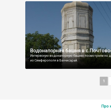
Водонапорная башня в с.Почтово
Интересную водонапорную башню посмотрели по д
из Симферополя в Бахчисарай.
1
Про 