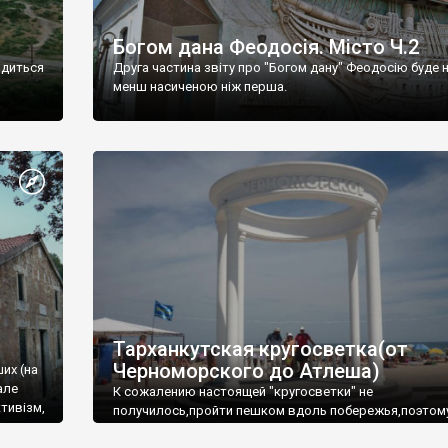
Богом дана Феодосія. Місто Ч.2
одиться
Друга частина звіту про "Богом дану" Феодосію буде 
менш насиченою ніж перша.
Тарханкутская кругосветка(от
Черноморского до Атлеша)
ших (на
але
К сожалению настоящей "кругосветки" не
тивізм,
получилось,пройти пешком вдоль побережья,поэтом
совершали радиальные вылазки из Оленевки.