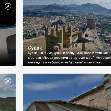
Судак
Судак... Вже чую крики в спину: "Ааа, попса! Муляжна
фортеця! Місце,туристами затерте до дір!..." Но то шо
мене ще там не було, ну не "дірявив" я там нічого...
принаймні до цього літа.