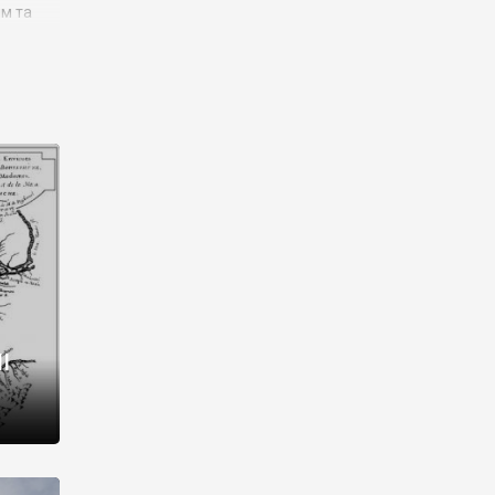
им та
ора і
є
го типу,
ей-
рний
ста:
 райони
від 2
I
і,
рукти,
 котрі