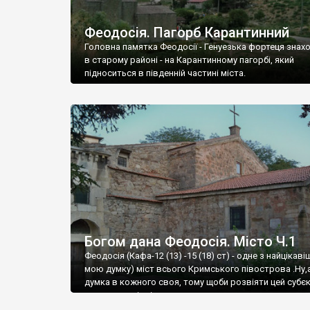
Феодосія. Пагорб Карантинний
Головна памятка Феодосії - Генуезька фортеця знах
в старому районі - на Карантинному пагорбі, який
підноситься в південній частині міста.
Богом дана Феодосія. Місто Ч.1
Феодосія (Кафа-12 (13) -15 (18) ст) - одне з найцікаві
мою думку) міст всього Кримського півострова .Ну,
думка в кожного своя, тому щоби розвіяти цей субєк
запрошую відвідати це