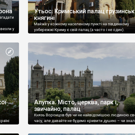
рона
Утьос. Кримський палац грузинськ
княгині
згадати
Майже у кожному населеному пункті на південному
ивезли у
узбережжі Криму є свій палац (а часто і не один).
ої
Алупка. Місто, церква, парк і,
звичайно, палац
Князь Воронцов був чи не найвідомішою людиною св
раїні
часу, але давайте не будемо кривити душею – чи знал
це прізвище до відвідин Алупки? Мабуть все таки ні.