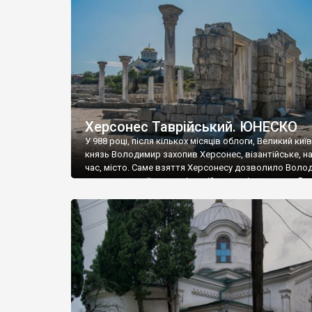
музею «Новгородський музей-заповідник» сотні арт
візантійської доби. Раритети викрадені з фондів об’
культурної спадщини ЮНЕСКО «Херсонеса Таврійсько
Офіційно – на виставку «Золото Візантії», але експер
влада в Україні вважають це лише […]
Херсонес Таврійський. ЮНЕСКО
У 988 році, після кількох місяців облоги, Великий киї
князь Володимир захопив Херсонес, візантійське, на
час, місто. Саме взяття Херсонесу дозволило Воло
диктувати свої умови візантійському імператору Вас
та одружитися з його дочкою Ганною. Цього ж року,
Херсонесі Володимир-язичник, став Василем-
християнином. А потім було Хрещення Русі. На честь
Херсонесу Таврійського названо місто […]