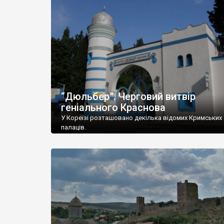
“Дюльбер”. Черговий витвір
геніального Краснова
У Кореїзі розташовано декілька відомих Кримських
палаців.