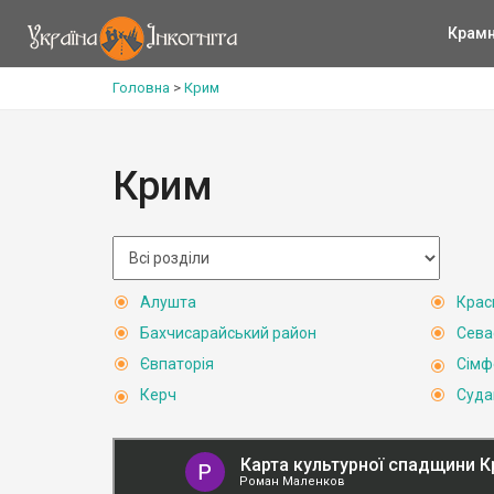
Крам
Головна
>
Крим
Крим
Алушта
Крас
Бахчисарайський район
Сева
Євпаторія
Сімф
Керч
Суда