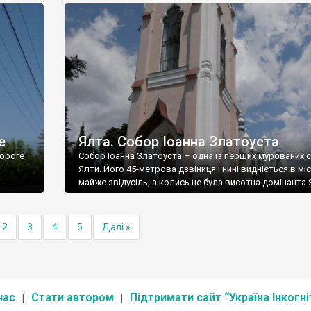
е
Ялта. Собор Іоанна Златоуста
ороге
Собор Іоанна Златоуста – одна із перших мурованих 
Ялти. Його 45-метрова дзвіниця і нині видніється в міс
майже звідусіль, а колись це була висотна домінанта 
2
3
4
5
Далі »
нас
Стати автором
Підтримати сайт “Україна Інкогні