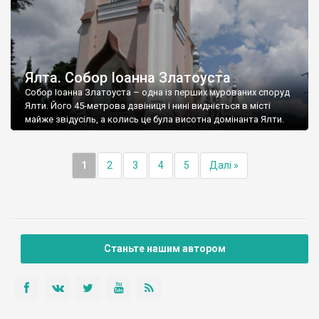
Ялта. Собор Іоанна Златоуста
Собор Іоанна Златоуста – одна із перших мурованих споруд
Ялти. Його 45-метрова дзвіниця і нині видніється в місті
майже звідусіль, а колись це була висотна домінанта Ялти.
1
2
3
4
5
Далі »
Станьте нашим автором