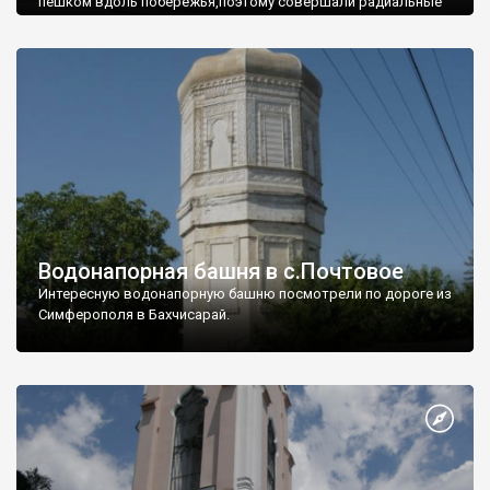
пешком вдоль побережья,поэтому совершали радиальные
вылазки из Оленевки.
Водонапорная башня в с.Почтовое
Интересную водонапорную башню посмотрели по дороге из
Симферополя в Бахчисарай.