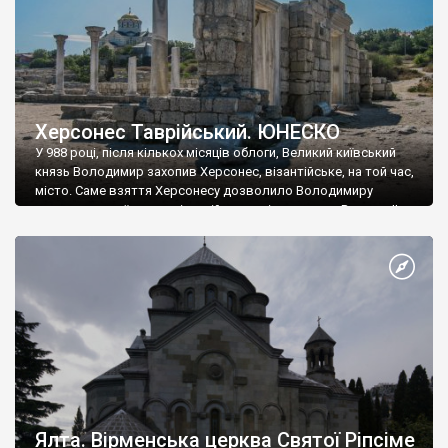
Херсонес Таврійський. ЮНЕСКО
У 988 році, після кількох місяців облоги, Великий київський
князь Володимир захопив Херсонес, візантійське, на той час,
місто. Саме взяття Херсонесу дозволило Володимиру
диктувати свої умови візантійському імператору Василю ІІ, та
одружитися з його дочкою Ганною. Цього ж року, в
Херсонесі Володимир-язичник, став Василем-християнином.
А потім було Хрещення Русі. На честь Херсонесу Таврійського
названо місто […]
Ялта. Вірменська церква Святої Ріпсіме