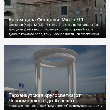
Богом дана Феодосія. Місто Ч.1
Феодосія (Кафа-12 (13) -15 (18) ст) - одне з найцікавіших (на
мою думку) міст всього Кримського півострова .Ну,але
думка в кожного своя, тому щоби розвіяти цей субєктивізм,
запрошую відвідати це
Тарханкутская кругосветка(от
Черноморского до Атлеша)
К сожалению настоящей "кругосветки" не получилось,пройти