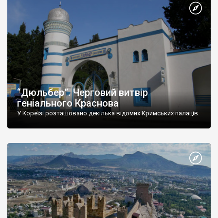
“Дюльбер”. Черговий витвір
геніального Краснова
У Кореїзі розташовано декілька відомих Кримських палаців.