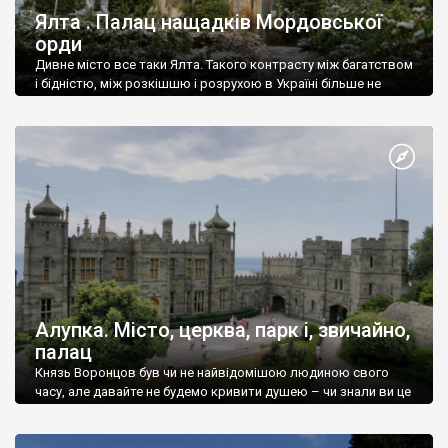
Ялта . Палац нащадків Мордовської
орди
Дивне місто все таки Ялта. Такого контрасту між багатством
і бідністю, між розкішшю і розрухою в Україні більше не
знайдеш.
Алупка. Місто, церква, парк і, звичайно,
палац
Князь Воронцов був чи не найвідомішою людиною свого
часу, але давайте не будемо кривити душею – чи знали ви це
прізвище до відвідин Алупки? Мабуть все таки ні.