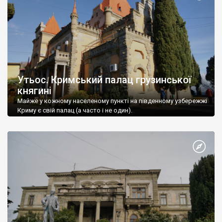
Утьос. Кримський палац грузинської
княгині
Майже у кожному населеному пункті на південному узбережжі
Криму є свій палац (а часто і не один).