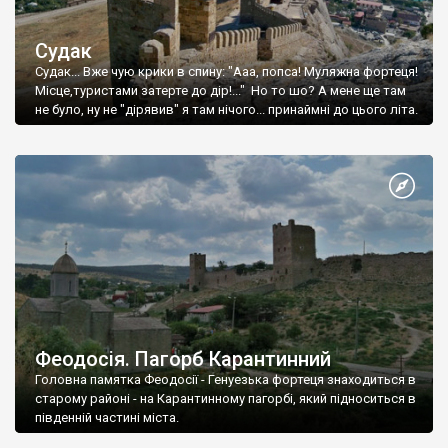
Судак
Судак... Вже чую крики в спину: "Ааа, попса! Муляжна фортеця!
Місце,туристами затерте до дір!..." Но то шо? А мене ще там
не було, ну не "дірявив" я там нічого... принаймні до цього літа.
Феодосія. Пагорб Карантинний
Головна памятка Феодосії - Генуезька фортеця знаходиться в
старому районі - на Карантинному пагорбі, який підноситься в
південній частині міста.