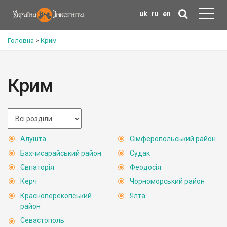
uk
ru
en
Головна
>
Крим
Крим
Алушта
Сімферопольський район
Бахчисарайський район
Судак
Євпаторія
Феодосія
Керч
Чорноморський район
Красноперекопський
Ялта
район
Севастополь