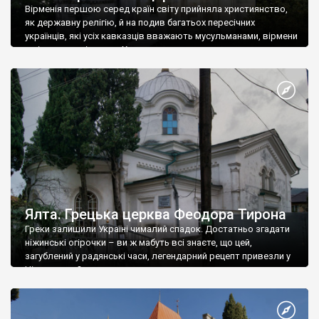
Вірменія першою серед країн світу прийняла християнство,
як державну релігію, й на подив багатьох пересічних
українців, які усіх кавказців вважають мусульманами, вірмени
є відданими вірянами Христа
Ялта. Грецька церква Феодора Тирона
Греки залишили Україні чималий спадок. Достатньо згадати
ніжинські огірочки – ви ж мабуть всі знаєте, що цей,
загублений у радянські часи, легендарний рецепт привезли у
Ніжин греки?