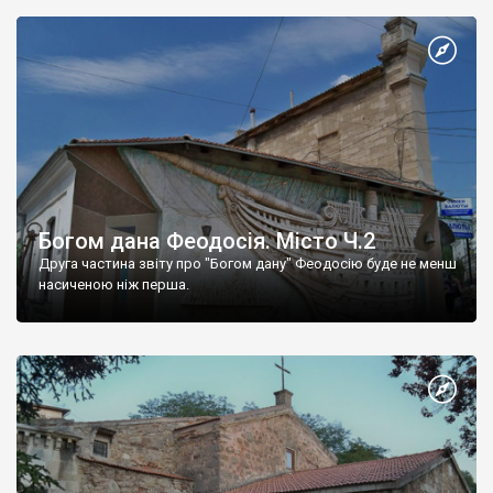
Богом дана Феодосія. Місто Ч.2
Друга частина звіту про "Богом дану" Феодосію буде не менш
насиченою ніж перша.