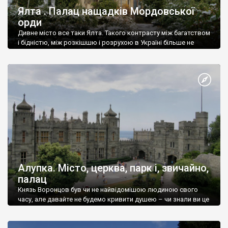
Ялта . Палац нащадків Мордовської
орди
Дивне місто все таки Ялта. Такого контрасту між багатством
і бідністю, між розкішшю і розрухою в Україні більше не
знайдеш.
Алупка. Місто, церква, парк і, звичайно,
палац
Князь Воронцов був чи не найвідомішою людиною свого
часу, але давайте не будемо кривити душею – чи знали ви це
прізвище до відвідин Алупки? Мабуть все таки ні.