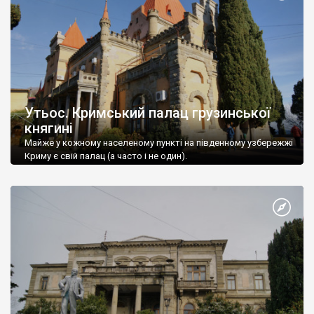
Утьос. Кримський палац грузинської
княгині
Майже у кожному населеному пункті на південному узбережжі
Криму є свій палац (а часто і не один).