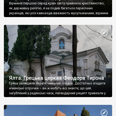
Вірменія першою серед країн світу прийняла християнство,
як державну релігію, й на подив багатьох пересічних
українців, які усіх кавказців вважають мусульманами, вірмени
є відданими вірянами Христа
Ялта. Грецька церква Феодора Тирона
Греки залишили Україні чималий спадок. Достатньо згадати
ніжинські огірочки – ви ж мабуть всі знаєте, що цей,
загублений у радянські часи, легендарний рецепт привезли у
Ніжин греки?