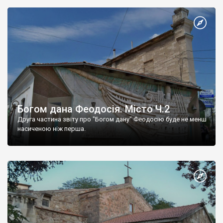
Богом дана Феодосія. Місто Ч.2
Друга частина звіту про "Богом дану" Феодосію буде не менш
насиченою ніж перша.