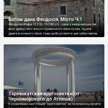
Богом дана Феодосія. Місто Ч.1
Феодосія (Кафа-12 (13) -15 (18) ст) - одне з найцікавіших (на
мою думку) міст всього Кримського півострова .Ну,але
думка в кожного своя, тому щоби розвіяти цей субєктивізм,
запрошую відвідати це
Тарханкутская кругосветка(от
Черноморского до Атлеша)
К сожалению настоящей "кругосветки" не получилось,пройти