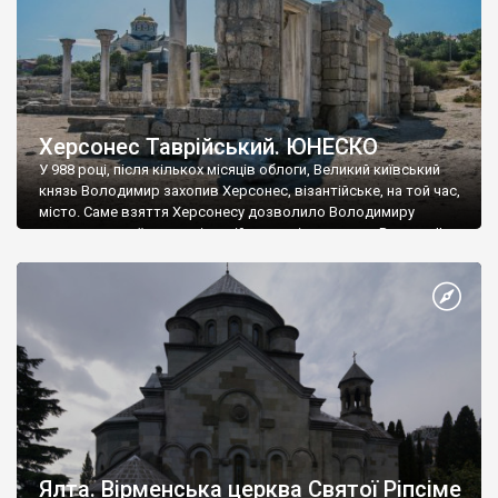
Херсонес Таврійський. ЮНЕСКО
У 988 році, після кількох місяців облоги, Великий київський
князь Володимир захопив Херсонес, візантійське, на той час,
місто. Саме взяття Херсонесу дозволило Володимиру
диктувати свої умови візантійському імператору Василю ІІ, та
одружитися з його дочкою Ганною. Цього ж року, в
Херсонесі Володимир-язичник, став Василем-християнином.
А потім було Хрещення Русі. На честь Херсонесу Таврійського
названо місто […]
Ялта. Вірменська церква Святої Ріпсіме