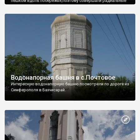
пешком вдоль побережья,поэтому совершали радиальные
вылазки из Оленевки.
Водонапорная башня в с.Почтовое
Интересную водонапорную башню посмотрели по дороге из
Симферополя в Бахчисарай.