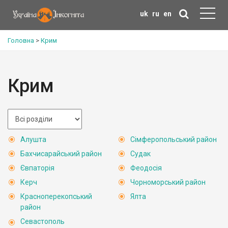
uk
ru
en
Головна
>
Крим
Крим
Алушта
Сімферопольський район
Бахчисарайський район
Судак
Євпаторія
Феодосія
Керч
Чорноморський район
Красноперекопський
Ялта
район
Севастополь