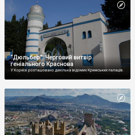
“Дюльбер”. Черговий витвір
геніального Краснова
У Кореїзі розташовано декілька відомих Кримських палаців.