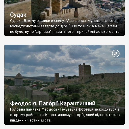
Судак
Судак... Вже чую крики в спину: "Ааа, попса! Муляжна фортеця!
Місце,туристами затерте до дір!..." Но то шо? А мене ще там
не було, ну не "дірявив" я там нічого... принаймні до цього літа.
Феодосія. Пагорб Карантинний
Головна памятка Феодосії - Генуезька фортеця знаходиться в
старому районі - на Карантинному пагорбі, який підноситься в
південній частині міста.