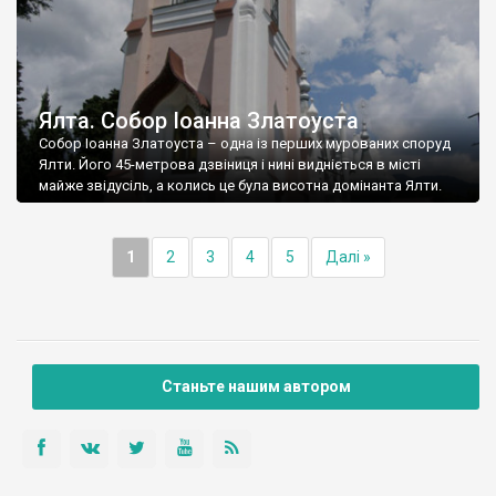
Ялта. Собор Іоанна Златоуста
Собор Іоанна Златоуста – одна із перших мурованих споруд
Ялти. Його 45-метрова дзвіниця і нині видніється в місті
майже звідусіль, а колись це була висотна домінанта Ялти.
1
2
3
4
5
Далі »
Станьте нашим автором