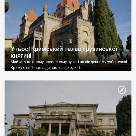
Утьос. Кримський палац грузинської
княгині
Майже у кожному населеному пункті на південному узбережжі
Криму є свій палац (а часто і не один).