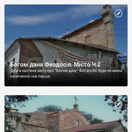
Богом дана Феодосія. Місто Ч.2
Друга частина звіту про "Богом дану" Феодосію буде не менш
насиченою ніж перша.