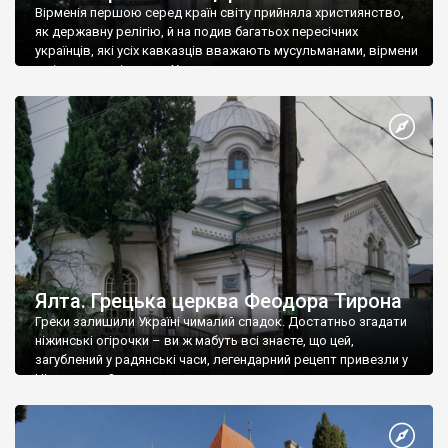
Вірменія першою серед країн світу прийняла християнство,
як державну релігію, й на подив багатьох пересічних
українців, які усіх кавказців вважають мусульманами, вірмени
є відданими вірянами Христа
Ялта. Грецька церква Феодора Тирона
Греки залишили Україні чималий спадок. Достатньо згадати
ніжинські огірочки – ви ж мабуть всі знаєте, що цей,
загублений у радянські часи, легендарний рецепт привезли у
Ніжин греки?