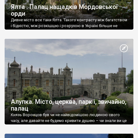
Ялта . Палац нащадків Мордовської
орди
Дивне місто все таки Ялта. Такого контрасту між багатством
і бідністю, між розкішшю і розрухою в Україні більше не
знайдеш.
Алупка. Місто, церква, парк і, звичайно,
палац
Князь Воронцов був чи не найвідомішою людиною свого
часу, але давайте не будемо кривити душею – чи знали ви це
прізвище до відвідин Алупки? Мабуть все таки ні.