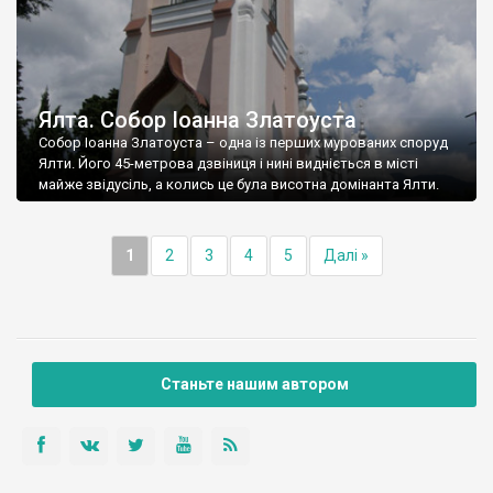
Ялта. Собор Іоанна Златоуста
Собор Іоанна Златоуста – одна із перших мурованих споруд
Ялти. Його 45-метрова дзвіниця і нині видніється в місті
майже звідусіль, а колись це була висотна домінанта Ялти.
1
2
3
4
5
Далі »
Станьте нашим автором