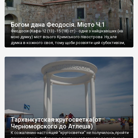
Богом дана Феодосія. Місто Ч.1
Феодосія (Кафа-12 (13) -15 (18) ст) - одне з найцікавіших (на
мою думку) міст всього Кримського півострова .Ну,але
думка в кожного своя, тому щоби розвіяти цей субєктивізм,
запрошую відвідати це
Тарханкутская кругосветка(от
Черноморского до Атлеша)
К сожалению настоящей "кругосветки" не получилось,пройти