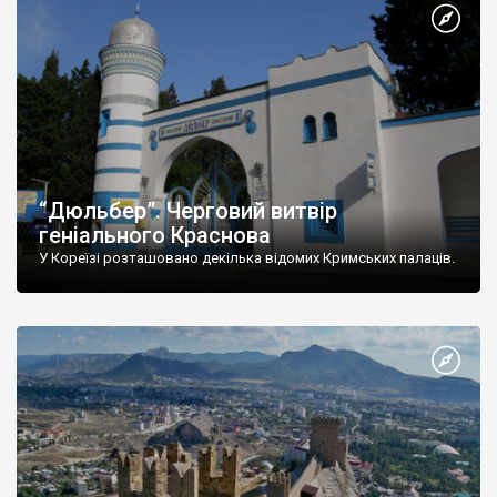
“Дюльбер”. Черговий витвір
геніального Краснова
У Кореїзі розташовано декілька відомих Кримських палаців.