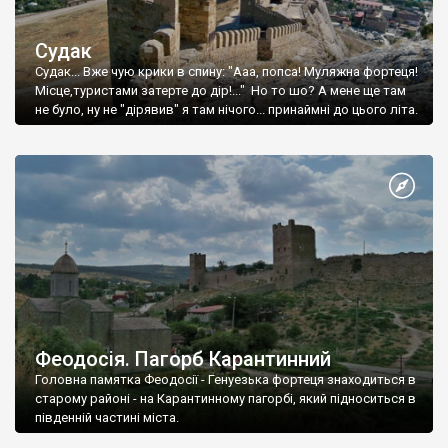
Судак
Судак... Вже чую крики в спину: "Ааа, попса! Муляжна фортеця!
Місце,туристами затерте до дір!..." Но то шо? А мене ще там
не було, ну не "дірявив" я там нічого... принаймні до цього літа.
Феодосія. Пагорб Карантинний
Головна памятка Феодосії - Генуезька фортеця знаходиться в
старому районі - на Карантинному пагорбі, який підноситься в
південній частині міста.