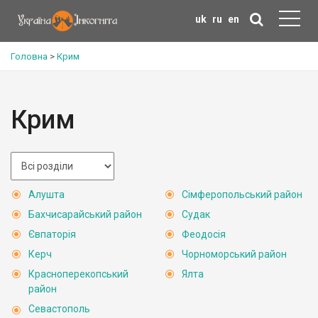
uk
ru
en
Головна
>
Крим
Крим
Алушта
Сімферопольський район
Бахчисарайський район
Судак
Євпаторія
Феодосія
Керч
Чорноморський район
Красноперекопський
Ялта
район
Севастополь