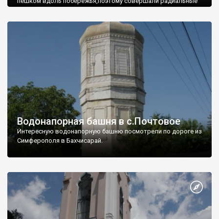
пешком вдоль побережья,поэтому совершали радиальные
вылазки из Оленевки.
Водонапорная башня в с.Почтовое
Интересную водонапорную башню посмотрели по дороге из
Симферополя в Бахчисарай.