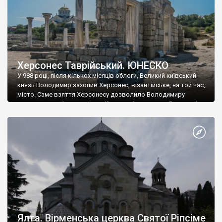
Херсонес Таврійський. ЮНЕСКО
У 988 році, після кількох місяців облоги, Великий київський
князь Володимир захопив Херсонес, візантійське, на той час,
місто. Саме взяття Херсонесу дозволило Володимиру
диктувати свої умови візантійському імператору Василю ІІ, та
одружитися з його дочкою Ганною. Цього ж року, в
Херсонесі Володимир-язичник, став Василем-християнином.
А потім було Хрещення Русі. На честь Херсонесу Таврійського
названо місто […]
Ялта. Вірменська церква Святої Ріпсіме