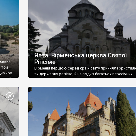
ефактів
називаються «повстяками» (postaki)…” “Вино. Крим
єкту
виробляє відмінне вино і його вдосталь: воно все ду
го».
легке біле і дуже […]
ти та
Ялта. Вірменська церква Святої
Ріпсіме
вський
 той
Вірменія першою серед країн світу прийняла христия
димиру
як державну релігію, й на подив багатьох пересічних
илю ІІ,
українців, які усіх кавказців вважають мусульманами,
 в
вірмени є відданими вірянами Христа