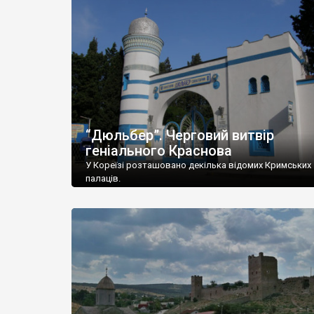
“Дюльбер”. Черговий витвір
геніального Краснова
У Кореїзі розташовано декілька відомих Кримських
палаців.