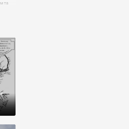
им та
ора і
є
го типу,
ей-
рний
ста:
 райони
від 2
I
і,
рукти,
 котрі