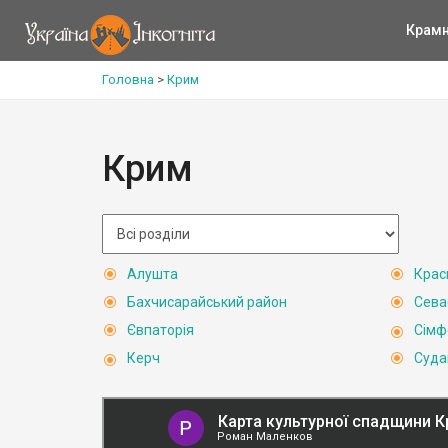
Крам
Головна
>
Крим
Крим
Алушта
Крас
Бахчисарайський район
Сева
Євпаторія
Сімф
Керч
Суда