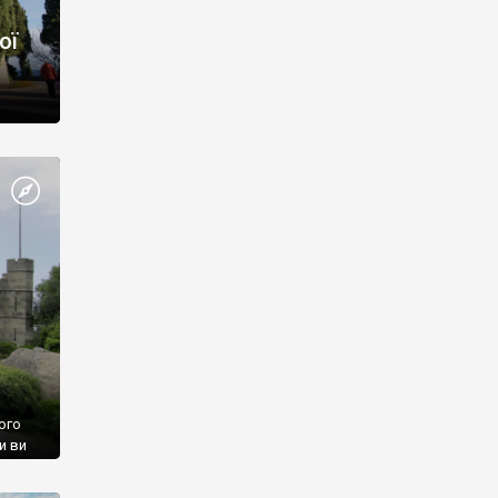
ої
ого
и ви