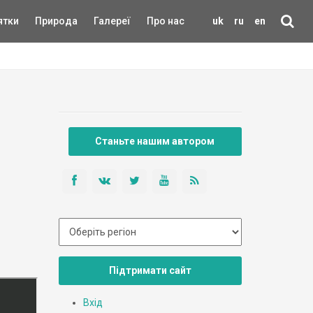
ятки
Природа
Галереї
Про нас
uk
ru
en
Станьте нашим автором
Підтримати сайт
Вхід