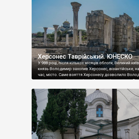
музею «Новгородський музей-заповідник» сотні арт
візантійської доби. Раритети викрадені з фондів об’
культурної спадщини ЮНЕСКО «Херсонеса Таврійсько
Офіційно – на виставку «Золото Візантії», але експер
влада в Україні вважають це лише […]
Херсонес Таврійський. ЮНЕСКО
У 988 році, після кількох місяців облоги, Великий киї
князь Володимир захопив Херсонес, візантійське, на
час, місто. Саме взяття Херсонесу дозволило Воло
диктувати свої умови візантійському імператору Вас
та одружитися з його дочкою Ганною. Цього ж року,
Херсонесі Володимир-язичник, став Василем-
християнином. А потім було Хрещення Русі. На честь
Херсонесу Таврійського названо місто […]