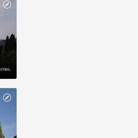
же
нство,