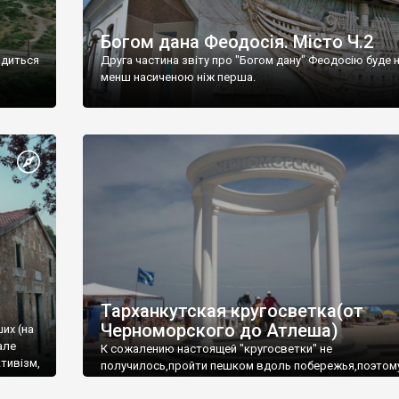
Богом дана Феодосія. Місто Ч.2
одиться
Друга частина звіту про "Богом дану" Феодосію буде 
менш насиченою ніж перша.
Тарханкутская кругосветка(от
Черноморского до Атлеша)
ших (на
але
К сожалению настоящей "кругосветки" не
тивізм,
получилось,пройти пешком вдоль побережья,поэтом
совершали радиальные вылазки из Оленевки.