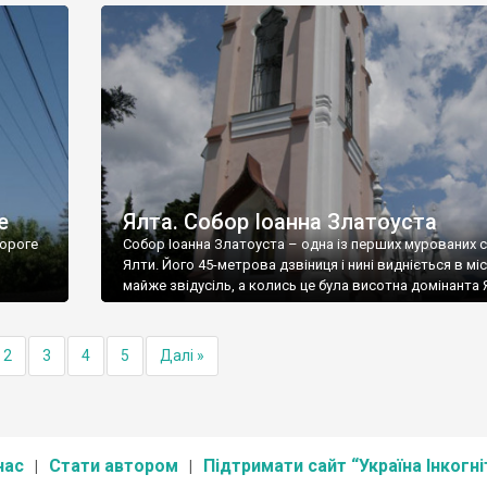
е
Ялта. Собор Іоанна Златоуста
ороге
Собор Іоанна Златоуста – одна із перших мурованих 
Ялти. Його 45-метрова дзвіниця і нині видніється в міс
майже звідусіль, а колись це була висотна домінанта 
2
3
4
5
Далі »
нас
Стати автором
Підтримати сайт “Україна Інкогні