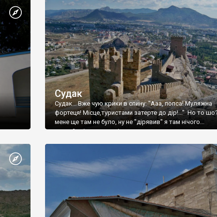
Судак
Судак... Вже чую крики в спину: "Ааа, попса! Муляжна
фортеця! Місце,туристами затерте до дір!..." Но то шо
мене ще там не було, ну не "дірявив" я там нічого...
принаймні до цього літа.