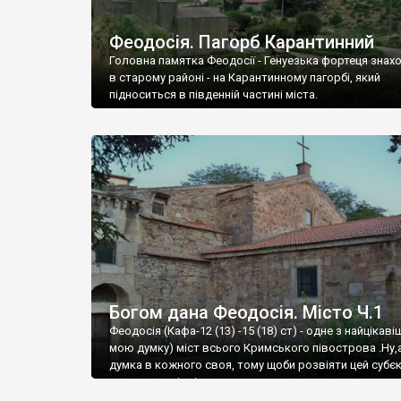
Феодосія. Пагорб Карантинний
Головна памятка Феодосії - Генуезька фортеця знах
в старому районі - на Карантинному пагорбі, який
підноситься в південній частині міста.
Богом дана Феодосія. Місто Ч.1
Феодосія (Кафа-12 (13) -15 (18) ст) - одне з найцікаві
мою думку) міст всього Кримського півострова .Ну,
думка в кожного своя, тому щоби розвіяти цей субєк
запрошую відвідати це