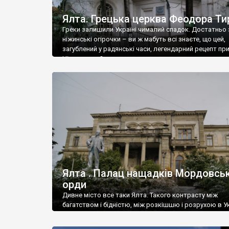
Ялта. Грецька церква Феодора Ти
Греки залишили Україні чималий спадок. Достатньо 
ніжинські огірочки – ви ж мабуть всі знаєте, що цей,
загублений у радянські часи, легендарний рецепт пр
Ніжин греки?
Ялта . Палац нащадків Мордовськ
орди
Дивне місто все таки Ялта. Такого контрасту між
багатством і бідністю, між розкішшю і розрухою в Ук
більше не знайдеш.