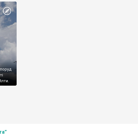
споруд
ті
Ялти.
та”