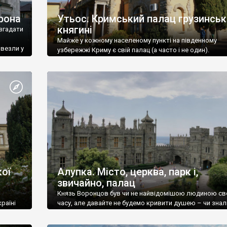
рона
Утьос. Кримський палац грузинськ
княгині
згадати
Майже у кожному населеному пункті на південному
ивезли у
узбережжі Криму є свій палац (а часто і не один).
ої
Алупка. Місто, церква, парк і,
звичайно, палац
Князь Воронцов був чи не найвідомішою людиною св
раїні
часу, але давайте не будемо кривити душею – чи знал
це прізвище до відвідин Алупки? Мабуть все таки ні.