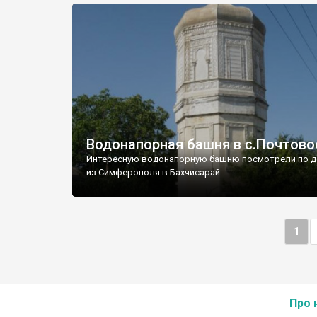
Водонапорная башня в с.Почтово
Интересную водонапорную башню посмотрели по д
из Симферополя в Бахчисарай.
1
Про 