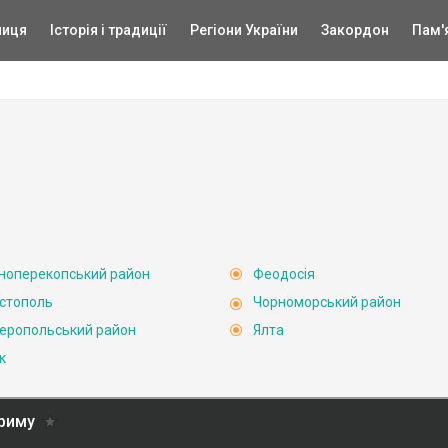
ниця
Історія і традиції
Регіони України
Закордон
Пам'
ноперекопський район
Феодосія
стополь
Чорноморський район
еропольський район
Ялта
к