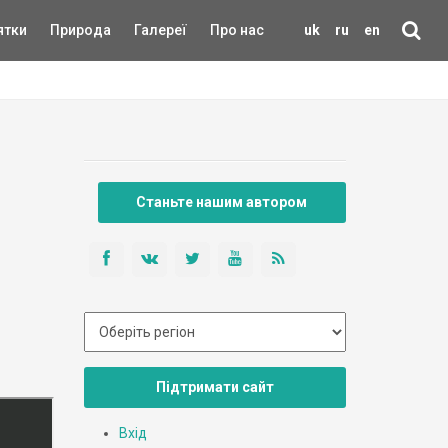
ятки
Природа
Галереї
Про нас
uk
ru
en
Станьте нашим автором
Підтримати сайт
Вхід