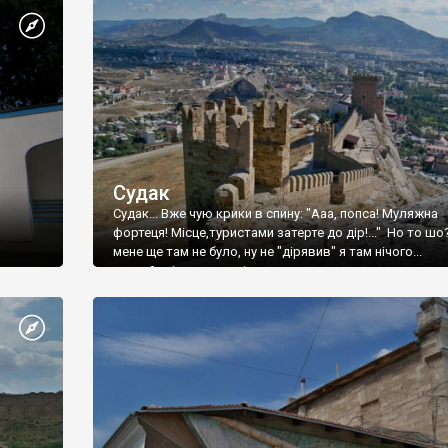
Судак
Судак... Вже чую крики в спину: "Ааа, попса! Муляжна
фортеця! Місце,туристами затерте до дір!..." Но то шо
мене ще там не було, ну не "дірявив" я там нічого...
принаймні до цього літа.