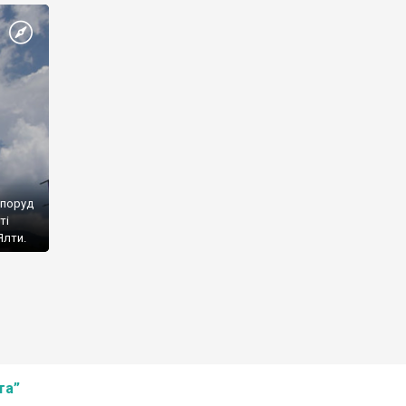
споруд
ті
Ялти.
та”