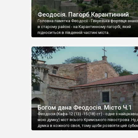
Феодосія. Пагорб Карантинний
Головна памятка Феодосії - Генуезька фортеця знах
в старому районі - на Карантинному пагорбі, який
підноситься в південній частині міста.
Богом дана Феодосія. Місто Ч.1
Феодосія (Кафа-12 (13) -15 (18) ст) - одне з найцікаві
мою думку) міст всього Кримського півострова .Ну,
думка в кожного своя, тому щоби розвіяти цей субєк
запрошую відвідати це