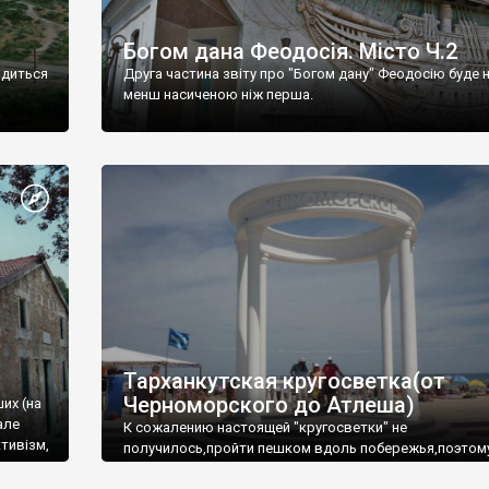
Богом дана Феодосія. Місто Ч.2
одиться
Друга частина звіту про "Богом дану" Феодосію буде 
менш насиченою ніж перша.
Тарханкутская кругосветка(от
Черноморского до Атлеша)
ших (на
але
К сожалению настоящей "кругосветки" не
тивізм,
получилось,пройти пешком вдоль побережья,поэтом
совершали радиальные вылазки из Оленевки.