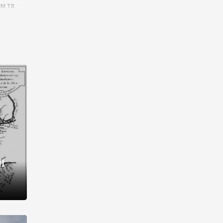
им та
ора і
є
го типу,
ей-
рний
ста:
 райони
від 2
I
і,
рукти,
 котрі