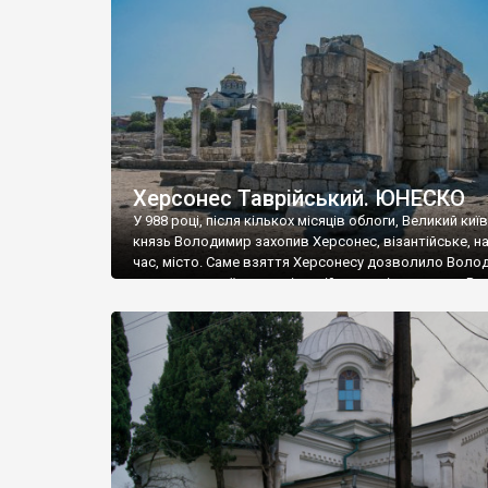
музею «Новгородський музей-заповідник» сотні арт
візантійської доби. Раритети викрадені з фондів об’
культурної спадщини ЮНЕСКО «Херсонеса Таврійсько
Офіційно – на виставку «Золото Візантії», але експер
влада в Україні вважають це лише […]
Херсонес Таврійський. ЮНЕСКО
У 988 році, після кількох місяців облоги, Великий киї
князь Володимир захопив Херсонес, візантійське, на
час, місто. Саме взяття Херсонесу дозволило Воло
диктувати свої умови візантійському імператору Вас
та одружитися з його дочкою Ганною. Цього ж року,
Херсонесі Володимир-язичник, став Василем-
християнином. А потім було Хрещення Русі. На честь
Херсонесу Таврійського названо місто […]