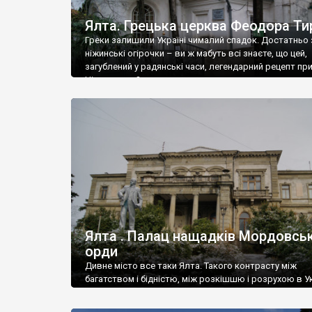
Ялта. Грецька церква Феодора Ти
Греки залишили Україні чималий спадок. Достатньо 
ніжинські огірочки – ви ж мабуть всі знаєте, що цей,
загублений у радянські часи, легендарний рецепт пр
Ніжин греки?
Ялта . Палац нащадків Мордовськ
орди
Дивне місто все таки Ялта. Такого контрасту між
багатством і бідністю, між розкішшю і розрухою в Ук
більше не знайдеш.