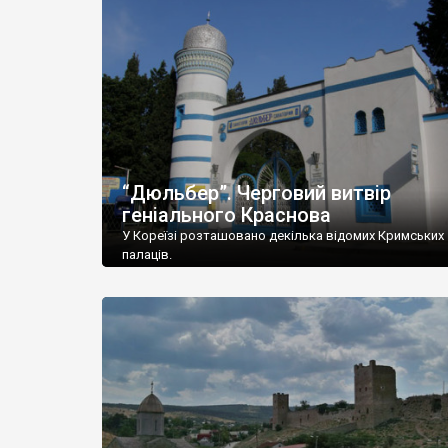
“Дюльбер”. Черговий витвір
геніального Краснова
У Кореїзі розташовано декілька відомих Кримських
палаців.