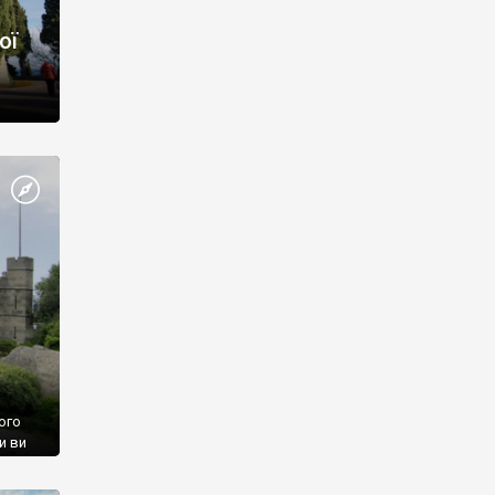
ої
ого
и ви