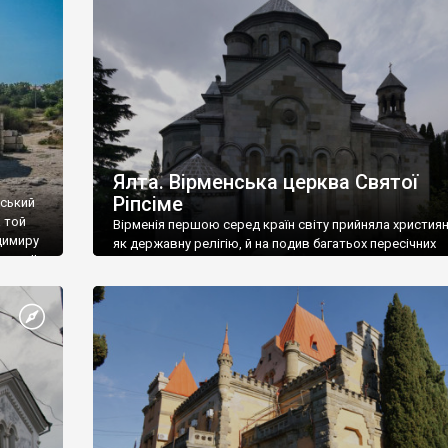
ефактів
називаються «повстяками» (postaki)…” “Вино. Крим
єкту
виробляє відмінне вино і його вдосталь: воно все ду
го».
легке біле і дуже […]
ти та
Ялта. Вірменська церква Святої
Ріпсіме
вський
 той
Вірменія першою серед країн світу прийняла христия
димиру
як державну релігію, й на подив багатьох пересічних
илю ІІ,
українців, які усіх кавказців вважають мусульманами,
 в
вірмени є відданими вірянами Христа