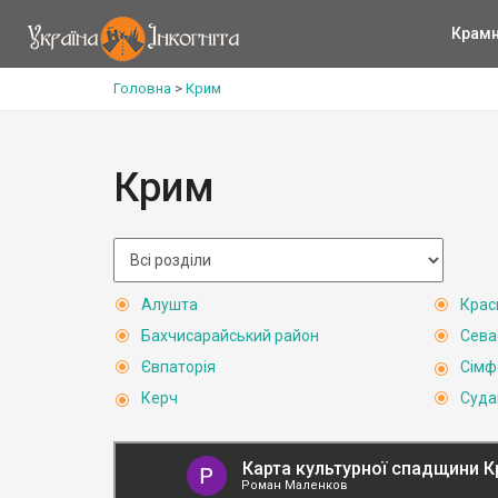
Крам
Головна
>
Крим
Крим
Алушта
Крас
Бахчисарайський район
Сева
Євпаторія
Сімф
Керч
Суда