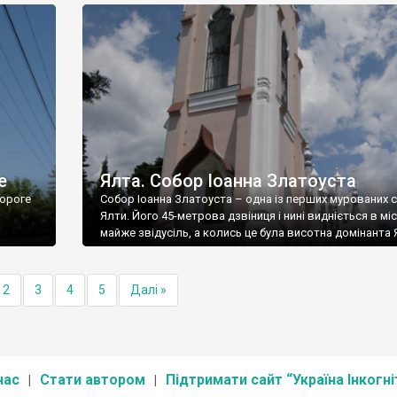
е
Ялта. Собор Іоанна Златоуста
ороге
Собор Іоанна Златоуста – одна із перших мурованих 
Ялти. Його 45-метрова дзвіниця і нині видніється в міс
майже звідусіль, а колись це була висотна домінанта 
2
3
4
5
Далі »
нас
Стати автором
Підтримати сайт “Україна Інкогні