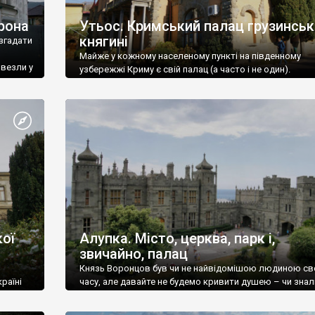
рона
Утьос. Кримський палац грузинськ
княгині
згадати
Майже у кожному населеному пункті на південному
ивезли у
узбережжі Криму є свій палац (а часто і не один).
ої
Алупка. Місто, церква, парк і,
звичайно, палац
Князь Воронцов був чи не найвідомішою людиною св
раїні
часу, але давайте не будемо кривити душею – чи знал
це прізвище до відвідин Алупки? Мабуть все таки ні.