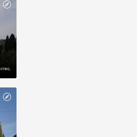
же
нство,