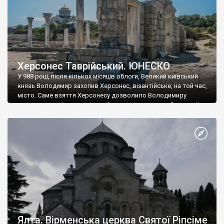
Херсонес Таврійський. ЮНЕСКО
У 988 році, після кількох місяців облоги, Великий київський
князь Володимир захопив Херсонес, візантійське, на той час,
місто. Саме взяття Херсонесу дозволило Володимиру
диктувати свої умови візантійському імператору Василю ІІ, та
одружитися з його дочкою Ганною. Цього ж року, в
Херсонесі Володимир-язичник, став Василем-християнином.
А потім було Хрещення Русі. На честь Херсонесу Таврійського
названо місто […]
Ялта. Вірменська церква Святої Ріпсіме