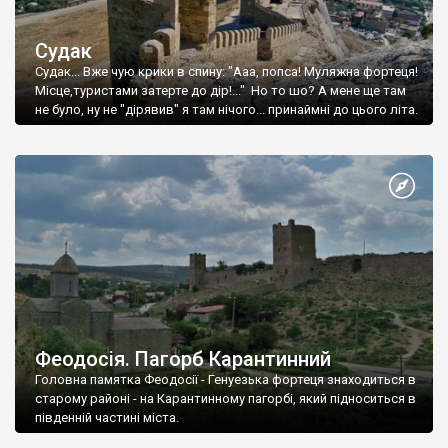
Судак
Судак... Вже чую крики в спину: "Ааа, попса! Муляжна фортеця!
Місце,туристами затерте до дір!..." Но то шо? А мене ще там
не було, ну не "дірявив" я там нічого... принаймні до цього літа.
Феодосія. Пагорб Карантинний
Головна памятка Феодосії - Генуезька фортеця знаходиться в
старому районі - на Карантинному пагорбі, який підноситься в
південній частині міста.