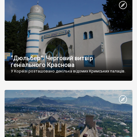
“Дюльбер”. Черговий витвір
геніального Краснова
У Кореїзі розташовано декілька відомих Кримських палаців.