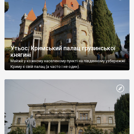
Утьос. Кримський палац грузинської
княгині
Майже у кожному населеному пункті на південному узбережжі
Криму є свій палац (а часто і не один).