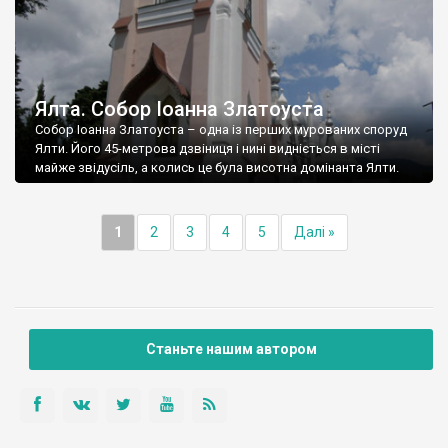
Ялта. Собор Іоанна Златоуста
Собор Іоанна Златоуста – одна із перших мурованих споруд
Ялти. Його 45-метрова дзвіниця і нині видніється в місті
майже звідусіль, а колись це була висотна домінанта Ялти.
1
2
3
4
5
Далі »
Станьте нашим автором