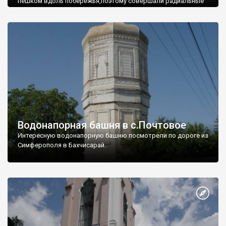
пешком вдоль побережья,поэтому совершали радиальные
вылазки из Оленевки.
Водонапорная башня в с.Почтовое
Интересную водонапорную башню посмотрели по дороге из
Симферополя в Бахчисарай.