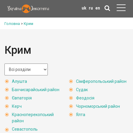
uk
ru
en
Головна
>
Крим
Крим
Алушта
Сімферопольський район
Бахчисарайський район
Судак
Євпаторія
Феодосія
Керч
Чорноморський район
Красноперекопський
Ялта
район
Севастополь