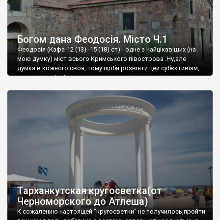
Богом дана Феодосія. Місто Ч.1
Феодосія (Кафа-12 (13) -15 (18) ст) - одне з найцікавіших (на
мою думку) міст всього Кримського півострова .Ну,але
думка в кожного своя, тому щоби розвіяти цей субєктивізм,
запрошую відвідати це
Тарханкутская кругосветка(от
Черноморского до Атлеша)
К сожалению настоящей "кругосветки" не получилось,пройти