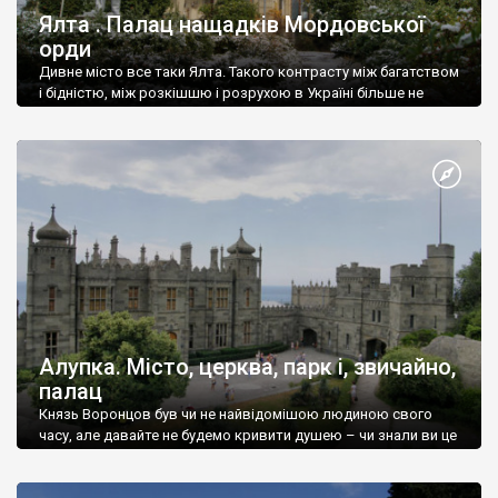
Ялта . Палац нащадків Мордовської
орди
Дивне місто все таки Ялта. Такого контрасту між багатством
і бідністю, між розкішшю і розрухою в Україні більше не
знайдеш.
Алупка. Місто, церква, парк і, звичайно,
палац
Князь Воронцов був чи не найвідомішою людиною свого
часу, але давайте не будемо кривити душею – чи знали ви це
прізвище до відвідин Алупки? Мабуть все таки ні.