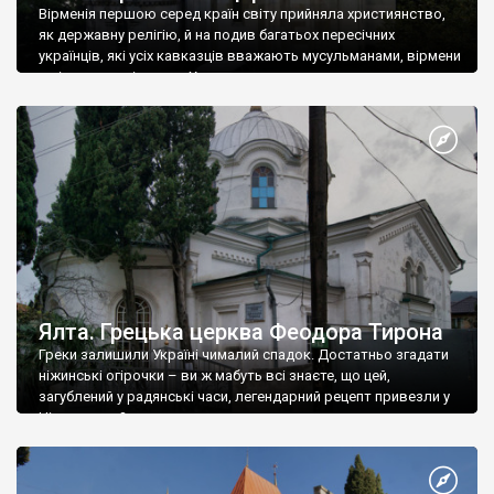
Вірменія першою серед країн світу прийняла християнство,
як державну релігію, й на подив багатьох пересічних
українців, які усіх кавказців вважають мусульманами, вірмени
є відданими вірянами Христа
Ялта. Грецька церква Феодора Тирона
Греки залишили Україні чималий спадок. Достатньо згадати
ніжинські огірочки – ви ж мабуть всі знаєте, що цей,
загублений у радянські часи, легендарний рецепт привезли у
Ніжин греки?