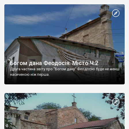
Богом дана Феодосія. Місто Ч.2
Друга частина звіту про "Богом дану" Феодосію буде не менш
насиченою ніж перша.