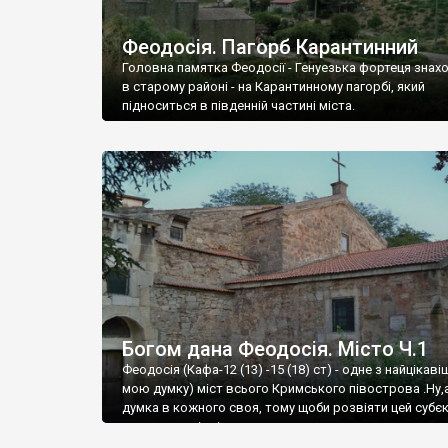
Феодосія. Пагорб Карантинний
Головна памятка Феодосії - Генуезька фортеця знах
в старому районі - на Карантинному пагорбі, який
підноситься в південній частині міста.
Богом дана Феодосія. Місто Ч.1
Феодосія (Кафа-12 (13) -15 (18) ст) - одне з найцікаві
мою думку) міст всього Кримського півострова .Ну,
думка в кожного своя, тому щоби розвіяти цей субєк
запрошую відвідати це