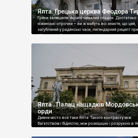
Ялта. Грецька церква Феодора Ти
Греки залишили Україні чималий спадок. Достатньо 
ніжинські огірочки – ви ж мабуть всі знаєте, що цей,
загублений у радянські часи, легендарний рецепт пр
Ніжин греки?
Ялта . Палац нащадків Мордовськ
орди
Дивне місто все таки Ялта. Такого контрасту між
багатством і бідністю, між розкішшю і розрухою в Ук
більше не знайдеш.