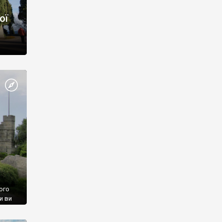
ої
ого
и ви