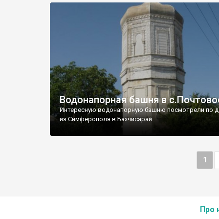
Водонапорная башня в с.Почтово
Интересную водонапорную башню посмотрели по д
из Симферополя в Бахчисарай.
1
Про 