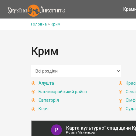
Крам
Головна
>
Крим
Крим
Алушта
Крас
Бахчисарайський район
Сева
Євпаторія
Сімф
Керч
Суда