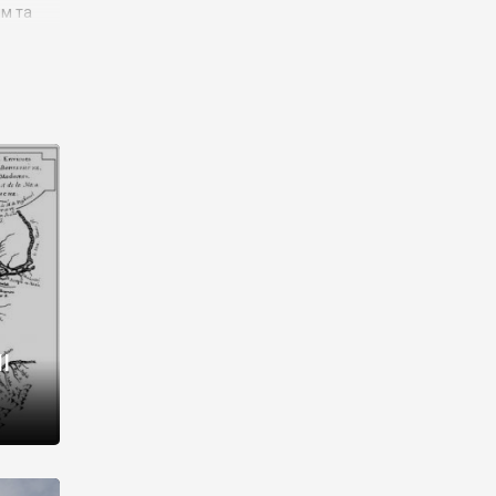
им та
ора і
є
го типу,
ей-
рний
ста:
 райони
від 2
I
і,
рукти,
 котрі