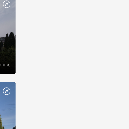
же
нство,