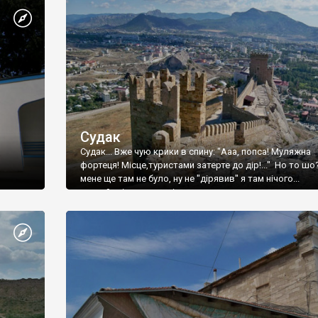
Судак
Судак... Вже чую крики в спину: "Ааа, попса! Муляжна
фортеця! Місце,туристами затерте до дір!..." Но то шо
мене ще там не було, ну не "дірявив" я там нічого...
принаймні до цього літа.