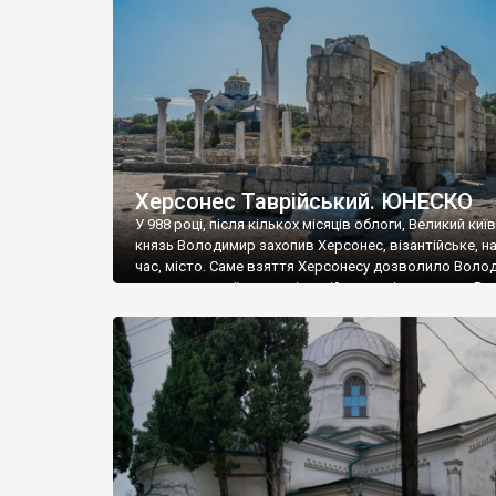
музею «Новгородський музей-заповідник» сотні арт
візантійської доби. Раритети викрадені з фондів об’
культурної спадщини ЮНЕСКО «Херсонеса Таврійсько
Офіційно – на виставку «Золото Візантії», але експер
влада в Україні вважають це лише […]
Херсонес Таврійський. ЮНЕСКО
У 988 році, після кількох місяців облоги, Великий киї
князь Володимир захопив Херсонес, візантійське, на
час, місто. Саме взяття Херсонесу дозволило Воло
диктувати свої умови візантійському імператору Вас
та одружитися з його дочкою Ганною. Цього ж року,
Херсонесі Володимир-язичник, став Василем-
християнином. А потім було Хрещення Русі. На честь
Херсонесу Таврійського названо місто […]