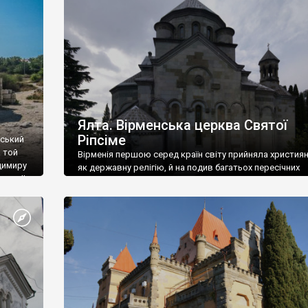
ефактів
називаються «повстяками» (postaki)…” “Вино. Крим
єкту
виробляє відмінне вино і його вдосталь: воно все ду
го».
легке біле і дуже […]
ти та
Ялта. Вірменська церква Святої
Ріпсіме
вський
 той
Вірменія першою серед країн світу прийняла христия
димиру
як державну релігію, й на подив багатьох пересічних
илю ІІ,
українців, які усіх кавказців вважають мусульманами,
 в
вірмени є відданими вірянами Христа