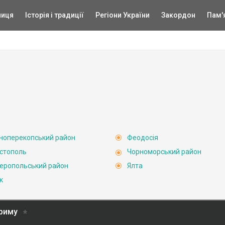
ниця
Історія і традиції
Регіони України
Закордон
Пам'
ноперекопський район
Феодосія
стополь
Чорноморський район
еропольський район
Ялта
к