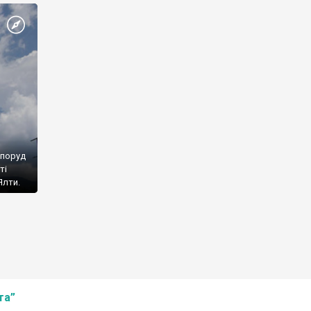
споруд
ті
Ялти.
та”