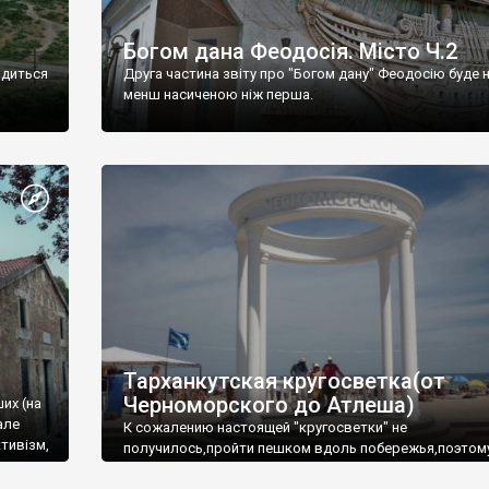
Богом дана Феодосія. Місто Ч.2
одиться
Друга частина звіту про "Богом дану" Феодосію буде 
менш насиченою ніж перша.
Тарханкутская кругосветка(от
Черноморского до Атлеша)
ших (на
але
К сожалению настоящей "кругосветки" не
тивізм,
получилось,пройти пешком вдоль побережья,поэтом
совершали радиальные вылазки из Оленевки.