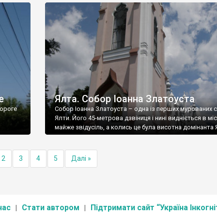
е
Ялта. Собор Іоанна Златоуста
ороге
Собор Іоанна Златоуста – одна із перших мурованих 
Ялти. Його 45-метрова дзвіниця і нині видніється в міс
майже звідусіль, а колись це була висотна домінанта 
2
3
4
5
Далі »
нас
Стати автором
Підтримати сайт “Україна Інкогні