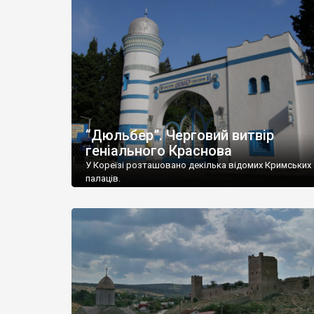
“Дюльбер”. Черговий витвір
геніального Краснова
У Кореїзі розташовано декілька відомих Кримських
палаців.