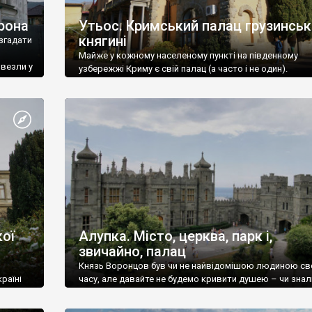
рона
Утьос. Кримський палац грузинськ
княгині
згадати
Майже у кожному населеному пункті на південному
ивезли у
узбережжі Криму є свій палац (а часто і не один).
ої
Алупка. Місто, церква, парк і,
звичайно, палац
Князь Воронцов був чи не найвідомішою людиною св
раїні
часу, але давайте не будемо кривити душею – чи знал
це прізвище до відвідин Алупки? Мабуть все таки ні.