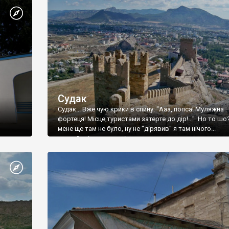
Судак
Судак... Вже чую крики в спину: "Ааа, попса! Муляжна
фортеця! Місце,туристами затерте до дір!..." Но то шо
мене ще там не було, ну не "дірявив" я там нічого...
принаймні до цього літа.