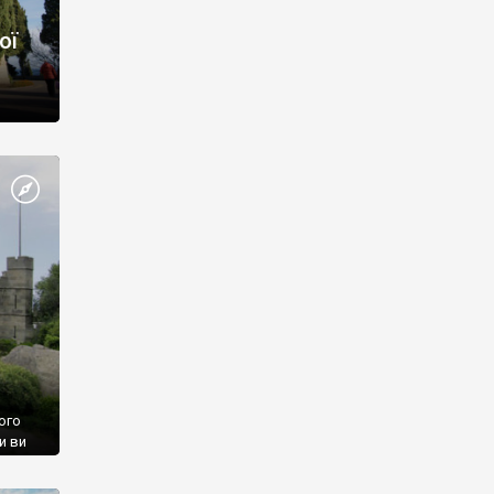
ої
ого
и ви