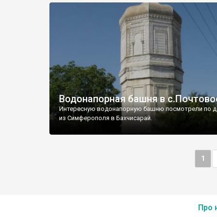
Водонапорная башня в с.Почтово
Интересную водонапорную башню посмотрели по д
из Симферополя в Бахчисарай.
1
Про 