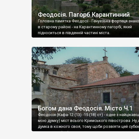
Феодосія. Пагорб Карантинний
Головна памятка Феодосії - Генуезька фортеця знах
в старому районі - на Карантинному пагорбі, який
підноситься в південній частині міста.
Богом дана Феодосія. Місто Ч.1
Феодосія (Кафа-12 (13) -15 (18) ст) - одне з найцікаві
мою думку) міст всього Кримського півострова .Ну,
думка в кожного своя, тому щоби розвіяти цей субєк
запрошую відвідати це