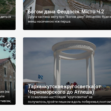
Богом дана Феодосія. Місто Ч.2
одиться
Друга частина звіту про "Богом дану" Феодосію буде 
менш насиченою ніж перша.
Тарханкутская кругосветка(от
Черноморского до Атлеша)
ших (на
але
К сожалению настоящей "кругосветки" не
тивізм,
получилось,пройти пешком вдоль побережья,поэтом
совершали радиальные вылазки из Оленевки.