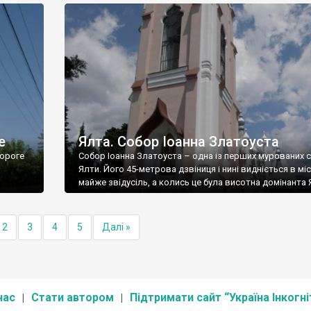
е
Ялта. Собор Іоанна Златоуста
ороге
Собор Іоанна Златоуста – одна із перших мурованих 
Ялти. Його 45-метрова дзвіниця і нині видніється в міс
майже звідусіль, а колись це була висотна домінанта 
2
3
4
5
Далі »
нас
Стати автором
Підтримати сайт “Україна Інкогні