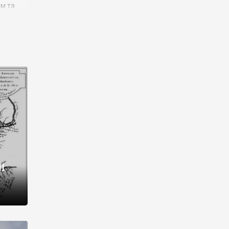
им та
ора і
є
го типу,
ей-
рний
ста:
 райони
від 2
I
і,
рукти,
 котрі