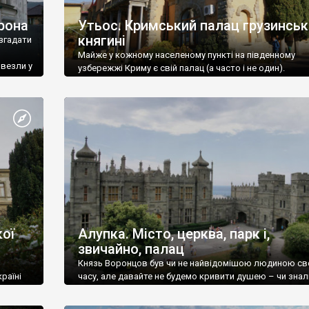
рона
Утьос. Кримський палац грузинськ
княгині
згадати
Майже у кожному населеному пункті на південному
ивезли у
узбережжі Криму є свій палац (а часто і не один).
ої
Алупка. Місто, церква, парк і,
звичайно, палац
Князь Воронцов був чи не найвідомішою людиною св
раїні
часу, але давайте не будемо кривити душею – чи знал
це прізвище до відвідин Алупки? Мабуть все таки ні.