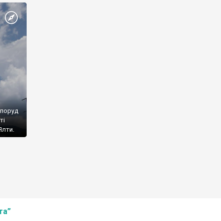
споруд
ті
Ялти.
та”