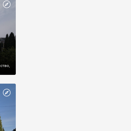
же
нство,