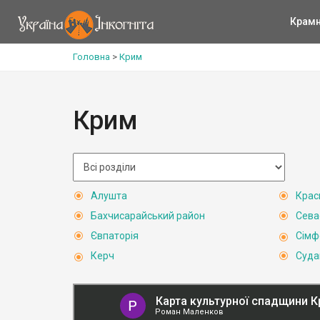
Крам
Головна
>
Крим
Крим
Алушта
Крас
Бахчисарайський район
Сева
Євпаторія
Сімф
Керч
Суда