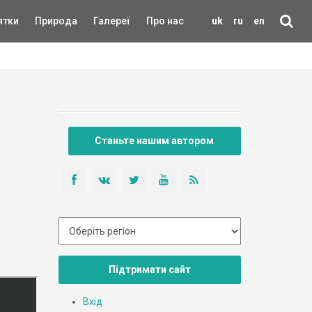
ятки
Природа
Галереї
Про нас
uk
ru
en
Станьте нашим автором
Підтримати сайт
Вхід