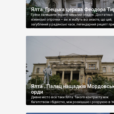
Ялта. Грецька церква Феодора Ти
Греки залишили Україні чималий спадок. Достатньо 
ніжинські огірочки – ви ж мабуть всі знаєте, що цей,
загублений у радянські часи, легендарний рецепт пр
Ніжин греки?
Ялта . Палац нащадків Мордовськ
орди
Дивне місто все таки Ялта. Такого контрасту між
багатством і бідністю, між розкішшю і розрухою в Ук
більше не знайдеш.