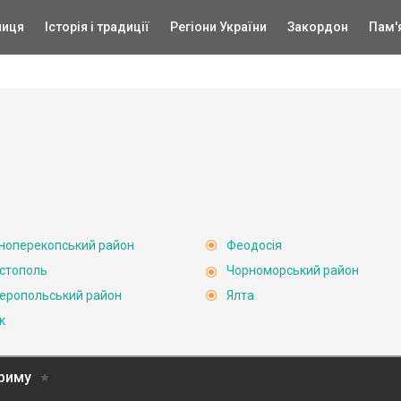
ниця
Історія і традиції
Регіони України
Закордон
Пам'
ноперекопський район
Феодосія
стополь
Чорноморський район
еропольський район
Ялта
к