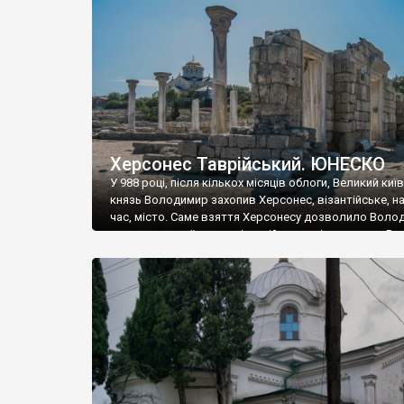
музею «Новгородський музей-заповідник» сотні арт
візантійської доби. Раритети викрадені з фондів об’
культурної спадщини ЮНЕСКО «Херсонеса Таврійсько
Офіційно – на виставку «Золото Візантії», але експер
влада в Україні вважають це лише […]
Херсонес Таврійський. ЮНЕСКО
У 988 році, після кількох місяців облоги, Великий киї
князь Володимир захопив Херсонес, візантійське, на
час, місто. Саме взяття Херсонесу дозволило Воло
диктувати свої умови візантійському імператору Вас
та одружитися з його дочкою Ганною. Цього ж року,
Херсонесі Володимир-язичник, став Василем-
християнином. А потім було Хрещення Русі. На честь
Херсонесу Таврійського названо місто […]