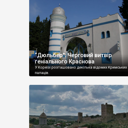
“Дюльбер”. Черговий витвір
геніального Краснова
У Кореїзі розташовано декілька відомих Кримських
палаців.