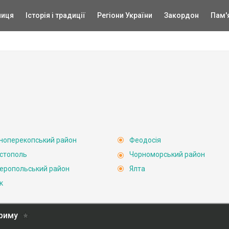
ниця
Історія і традиції
Регіони України
Закордон
Пам'
ноперекопський район
Феодосія
стополь
Чорноморський район
еропольський район
Ялта
к