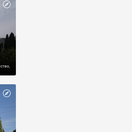
же
нство,