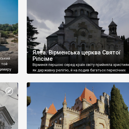
ефактів
називаються «повстяками» (postaki)…” “Вино. Крим
єкту
виробляє відмінне вино і його вдосталь: воно все ду
го».
легке біле і дуже […]
ти та
Ялта. Вірменська церква Святої
Ріпсіме
вський
 той
Вірменія першою серед країн світу прийняла христия
димиру
як державну релігію, й на подив багатьох пересічних
илю ІІ,
українців, які усіх кавказців вважають мусульманами,
 в
вірмени є відданими вірянами Христа