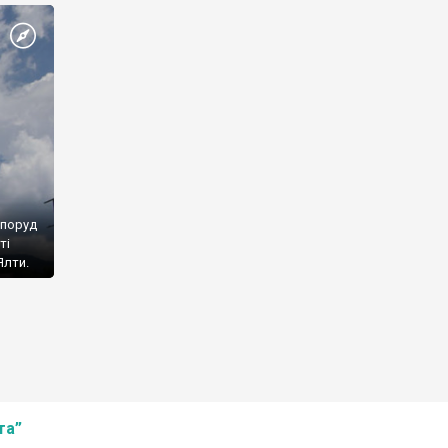
споруд
ті
Ялти.
та”