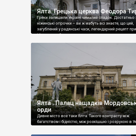
Ялта. Грецька церква Феодора Ти
Греки залишили Україні чималий спадок. Достатньо 
ніжинські огірочки – ви ж мабуть всі знаєте, що цей,
загублений у радянські часи, легендарний рецепт пр
Ніжин греки?
Ялта . Палац нащадків Мордовськ
орди
Дивне місто все таки Ялта. Такого контрасту між
багатством і бідністю, між розкішшю і розрухою в Ук
більше не знайдеш.