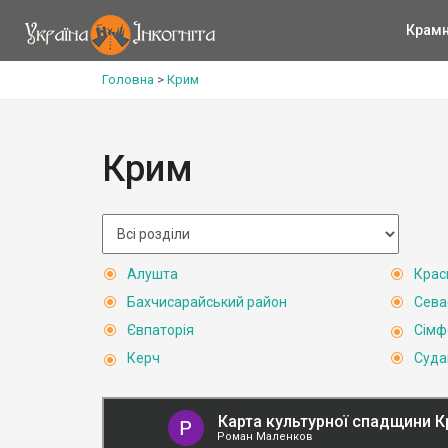
Крам
Головна
>
Крим
Крим
Алушта
Крас
Бахчисарайський район
Сева
Євпаторія
Сімф
Керч
Суда