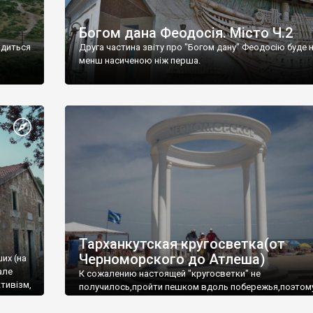
Богом дана Феодосія. Місто Ч.2
одиться
Друга частина звіту про "Богом дану" Феодосію буде 
менш насиченою ніж перша.
Тарханкутская кругосветка(от
Черноморского до Атлеша)
ших (на
але
К сожалению настоящей "кругосветки" не
тивізм,
получилось,пройти пешком вдоль побережья,поэтом
совершали радиальные вылазки из Оленевки.