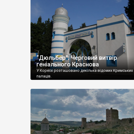
“Дюльбер”. Черговий витвір
геніального Краснова
У Кореїзі розташовано декілька відомих Кримських
палаців.