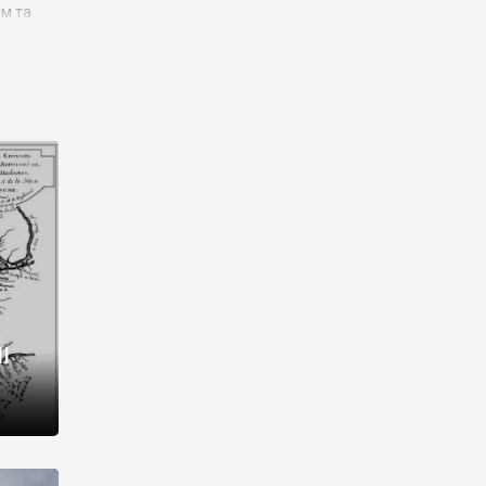
им та
ора і
є
го типу,
ей-
рний
ста:
 райони
від 2
I
і,
рукти,
 котрі