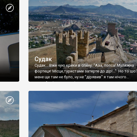
Судак
Судак... Вже чую крики в спину: "Ааа, попса! Муляжна
фортеця! Місце,туристами затерте до дір!..." Но то шо
мене ще там не було, ну не "дірявив" я там нічого...
принаймні до цього літа.