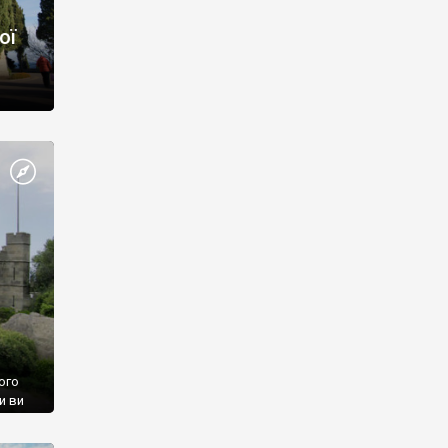
ої
ого
и ви