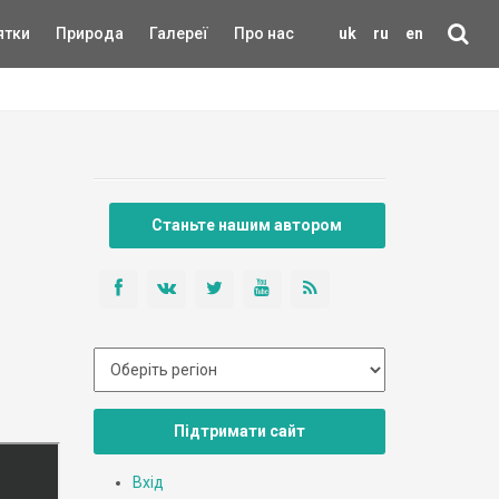
ятки
Природа
Галереї
Про нас
uk
ru
en
Станьте нашим автором
Підтримати сайт
Вхід