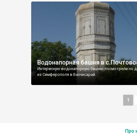
Водонапорная башня в с.Почтово
Интересную водонапорную башню посмотрели по д
из Симферополя в Бахчисарай.
1
Про 