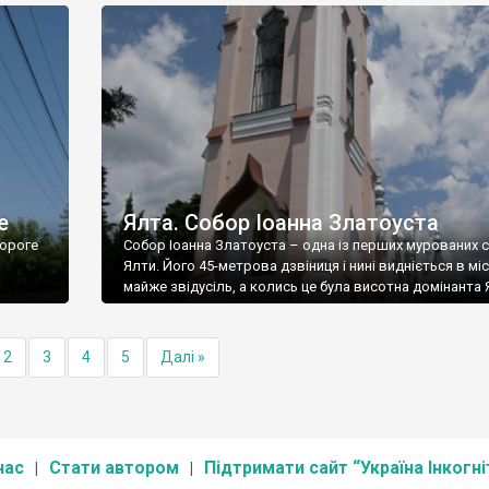
е
Ялта. Собор Іоанна Златоуста
ороге
Собор Іоанна Златоуста – одна із перших мурованих 
Ялти. Його 45-метрова дзвіниця і нині видніється в міс
майже звідусіль, а колись це була висотна домінанта 
2
3
4
5
Далі »
нас
Стати автором
Підтримати сайт “Україна Інкогні