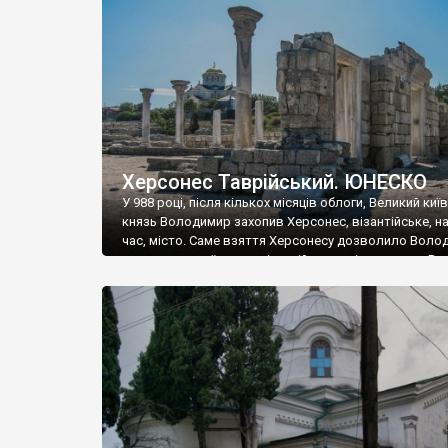
музею «Новгородський музей-заповідник» сотні арт
візантійської доби. Раритети викрадені з фондів об’
культурної спадщини ЮНЕСКО «Херсонеса Таврійсько
Офіційно – на виставку «Золото Візантії», але експер
влада в Україні вважають це лише […]
Херсонес Таврійський. ЮНЕСКО
У 988 році, після кількох місяців облоги, Великий киї
князь Володимир захопив Херсонес, візантійське, на
час, місто. Саме взяття Херсонесу дозволило Воло
диктувати свої умови візантійському імператору Вас
та одружитися з його дочкою Ганною. Цього ж року,
Херсонесі Володимир-язичник, став Василем-
християнином. А потім було Хрещення Русі. На честь
Херсонесу Таврійського названо місто […]