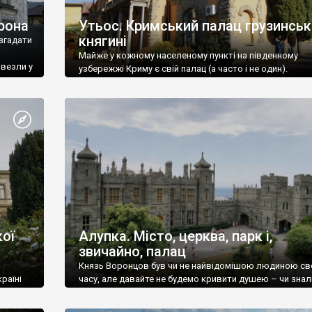
рона
Утьос. Кримський палац грузинськ
княгині
згадати
Майже у кожному населеному пункті на південному
ивезли у
узбережжі Криму є свій палац (а часто і не один).
ої
Алупка. Місто, церква, парк і,
звичайно, палац
Князь Воронцов був чи не найвідомішою людиною св
раїні
часу, але давайте не будемо кривити душею – чи знал
це прізвище до відвідин Алупки? Мабуть все таки ні.