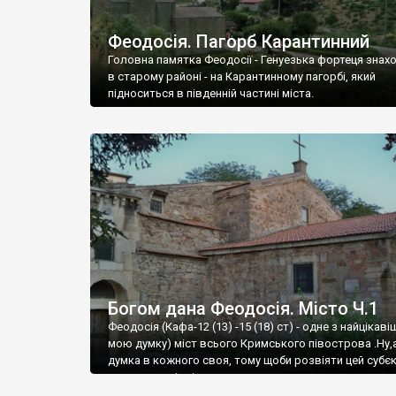
Феодосія. Пагорб Карантинний
Головна памятка Феодосії - Генуезька фортеця знах
в старому районі - на Карантинному пагорбі, який
підноситься в південній частині міста.
Богом дана Феодосія. Місто Ч.1
Феодосія (Кафа-12 (13) -15 (18) ст) - одне з найцікаві
мою думку) міст всього Кримського півострова .Ну,
думка в кожного своя, тому щоби розвіяти цей субєк
запрошую відвідати це