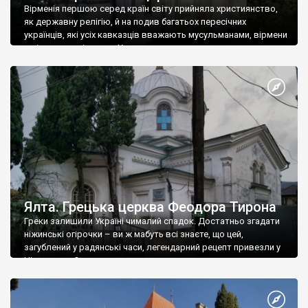
Вірменія першою серед країн світу прийняла християнство,
як державну релігію, й на подив багатьох пересічних
українців, які усіх кавказців вважають мусульманами, вірмени
є відданими вірянами Христа
Ялта. Грецька церква Феодора Тирона
Греки залишили Україні чималий спадок. Достатньо згадати
ніжинські огірочки – ви ж мабуть всі знаєте, що цей,
загублений у радянські часи, легендарний рецепт привезли у
Ніжин греки?