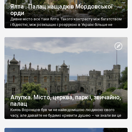
Ялта . Палац нащадків Мордовської
орди
Дивне місто все таки Ялта. Такого контрасту між багатством
і бідністю, між розкішшю і розрухою в Україні більше не
знайдеш.
Алупка. Місто, церква, парк і, звичайно,
палац
Князь Воронцов був чи не найвідомішою людиною свого
часу, але давайте не будемо кривити душею – чи знали ви це
прізвище до відвідин Алупки? Мабуть все таки ні.