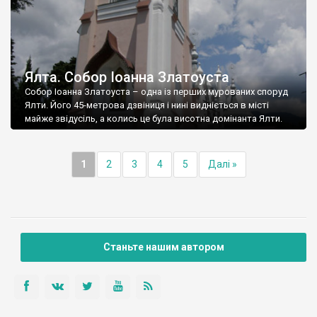
Ялта. Собор Іоанна Златоуста
Собор Іоанна Златоуста – одна із перших мурованих споруд
Ялти. Його 45-метрова дзвіниця і нині видніється в місті
майже звідусіль, а колись це була висотна домінанта Ялти.
1
2
3
4
5
Далі »
Станьте нашим автором