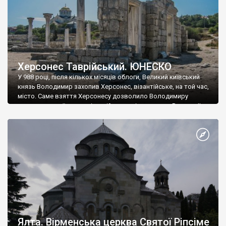
Херсонес Таврійський. ЮНЕСКО
У 988 році, після кількох місяців облоги, Великий київський
князь Володимир захопив Херсонес, візантійське, на той час,
місто. Саме взяття Херсонесу дозволило Володимиру
диктувати свої умови візантійському імператору Василю ІІ, та
одружитися з його дочкою Ганною. Цього ж року, в
Херсонесі Володимир-язичник, став Василем-християнином.
А потім було Хрещення Русі. На честь Херсонесу Таврійського
названо місто […]
Ялта. Вірменська церква Святої Ріпсіме