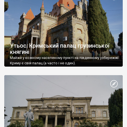
Утьос. Кримський палац грузинської
княгині
Майже у кожному населеному пункті на південному узбережжі
Криму є свій палац (а часто і не один).