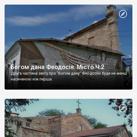
Богом дана Феодосія. Місто Ч.2
Друга частина звіту про "Богом дану" Феодосію буде не менш
насиченою ніж перша.