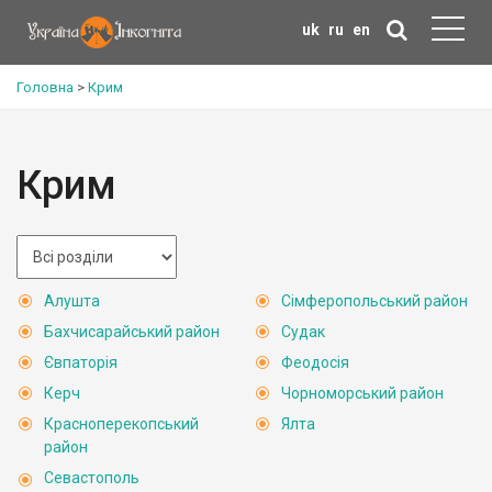
uk
ru
en
Головна
>
Крим
Крим
Алушта
Сімферопольський район
Бахчисарайський район
Судак
Євпаторія
Феодосія
Керч
Чорноморський район
Красноперекопський
Ялта
район
Севастополь