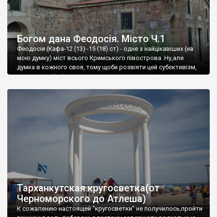
Богом дана Феодосія. Місто Ч.1
Феодосія (Кафа-12 (13) -15 (18) ст) - одне з найцікавіших (на
мою думку) міст всього Кримського півострова .Ну,але
думка в кожного своя, тому щоби розвіяти цей субєктивізм,
запрошую відвідати це
Тарханкутская кругосветка(от
Черноморского до Атлеша)
К сожалению настоящей "кругосветки" не получилось,пройти