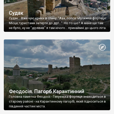
Судак
Судак... Вже чую крики в спину: "Ааа, попса! Муляжна фортеця!
Місце,туристами затерте до дір!..." Но то шо? А мене ще там
не було, ну не "дірявив" я там нічого... принаймні до цього літа.
Феодосія. Пагорб Карантинний
Головна памятка Феодосії - Генуезька фортеця знаходиться в
старому районі - на Карантинному пагорбі, який підноситься в
південній частині міста.