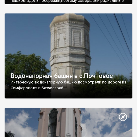
пешком вдоль побережья,поэтому совершали радиальные
вылазки из Оленевки.
Водонапорная башня в с.Почтовое
Интересную водонапорную башню посмотрели по дороге из
Симферополя в Бахчисарай.