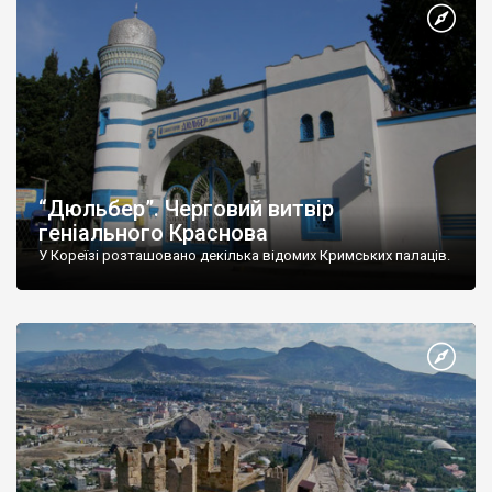
“Дюльбер”. Черговий витвір
геніального Краснова
У Кореїзі розташовано декілька відомих Кримських палаців.