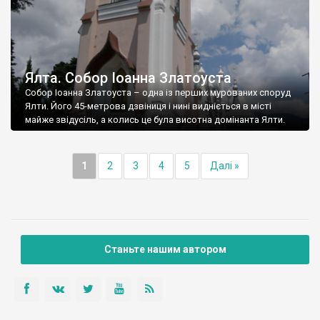
Ялта. Собор Іоанна Златоуста
Собор Іоанна Златоуста – одна із перших мурованих споруд
Ялти. Його 45-метрова дзвіниця і нині видніється в місті
майже звідусіль, а колись це була висотна домінанта Ялти.
1
2
3
4
5
Далі »
Станьте нашим автором