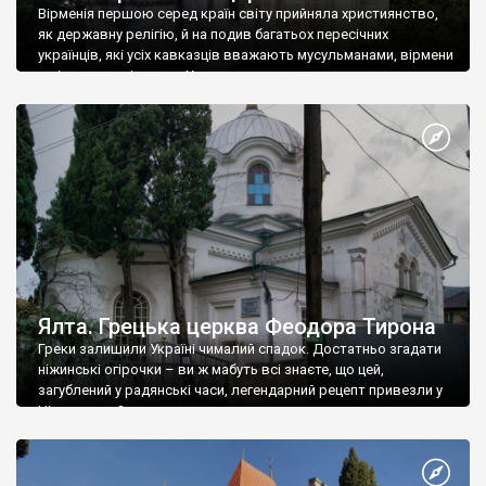
Вірменія першою серед країн світу прийняла християнство,
як державну релігію, й на подив багатьох пересічних
українців, які усіх кавказців вважають мусульманами, вірмени
є відданими вірянами Христа
Ялта. Грецька церква Феодора Тирона
Греки залишили Україні чималий спадок. Достатньо згадати
ніжинські огірочки – ви ж мабуть всі знаєте, що цей,
загублений у радянські часи, легендарний рецепт привезли у
Ніжин греки?