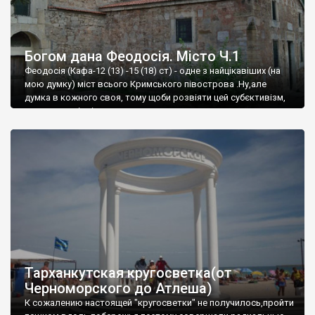
Богом дана Феодосія. Місто Ч.1
Феодосія (Кафа-12 (13) -15 (18) ст) - одне з найцікавіших (на
мою думку) міст всього Кримського півострова .Ну,але
думка в кожного своя, тому щоби розвіяти цей субєктивізм,
запрошую відвідати це
Тарханкутская кругосветка(от
Черноморского до Атлеша)
К сожалению настоящей "кругосветки" не получилось,пройти