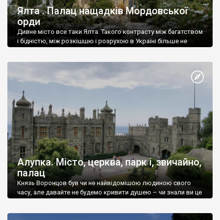
Ялта . Палац нащадків Мордовської
орди
Дивне місто все таки Ялта. Такого контрасту між багатством
і бідністю, між розкішшю і розрухою в Україні більше не
знайдеш.
Алупка. Місто, церква, парк і, звичайно,
палац
Князь Воронцов був чи не найвідомішою людиною свого
часу, але давайте не будемо кривити душею – чи знали ви це
прізвище до відвідин Алупки? Мабуть все таки ні.