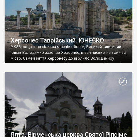
Херсонес Таврійський. ЮНЕСКО
У 988 році, після кількох місяців облоги, Великий київський
князь Володимир захопив Херсонес, візантійське, на той час,
місто. Саме взяття Херсонесу дозволило Володимиру
диктувати свої умови візантійському імператору Василю ІІ, та
одружитися з його дочкою Ганною. Цього ж року, в
Херсонесі Володимир-язичник, став Василем-християнином.
А потім було Хрещення Русі. На честь Херсонесу Таврійського
названо місто […]
Ялта. Вірменська церква Святої Ріпсіме