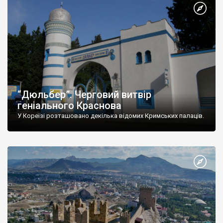
“Дюльбер”. Черговий витвір
геніального Краснова
У Кореїзі розташовано декілька відомих Кримських палаців.