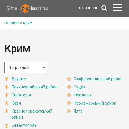
uk
ru
en
Головна
>
Крим
Крим
Алушта
Сімферопольський район
Бахчисарайський район
Судак
Євпаторія
Феодосія
Керч
Чорноморський район
Красноперекопський
Ялта
район
Севастополь