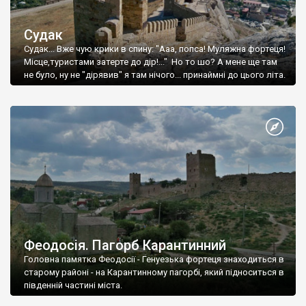
Судак
Судак... Вже чую крики в спину: "Ааа, попса! Муляжна фортеця!
Місце,туристами затерте до дір!..." Но то шо? А мене ще там
не було, ну не "дірявив" я там нічого... принаймні до цього літа.
Феодосія. Пагорб Карантинний
Головна памятка Феодосії - Генуезька фортеця знаходиться в
старому районі - на Карантинному пагорбі, який підноситься в
південній частині міста.