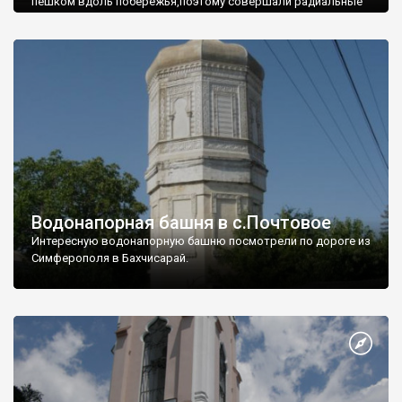
пешком вдоль побережья,поэтому совершали радиальные
вылазки из Оленевки.
Водонапорная башня в с.Почтовое
Интересную водонапорную башню посмотрели по дороге из
Симферополя в Бахчисарай.