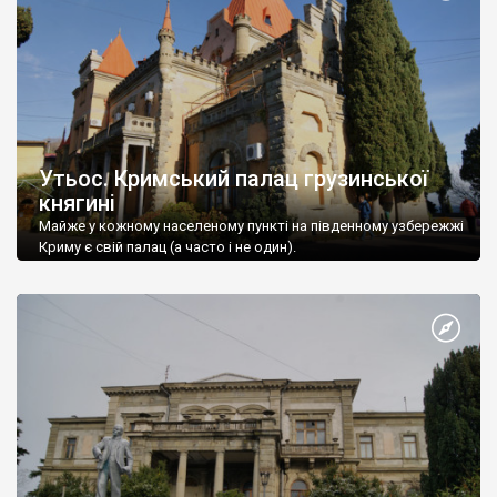
Утьос. Кримський палац грузинської
княгині
Майже у кожному населеному пункті на південному узбережжі
Криму є свій палац (а часто і не один).