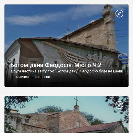
Богом дана Феодосія. Місто Ч.2
Друга частина звіту про "Богом дану" Феодосію буде не менш
насиченою ніж перша.