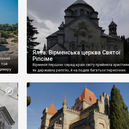
ефактів
називаються «повстяками» (postaki)…” “Вино. Крим
єкту
виробляє відмінне вино і його вдосталь: воно все ду
го».
легке біле і дуже […]
ти та
Ялта. Вірменська церква Святої
Ріпсіме
вський
 той
Вірменія першою серед країн світу прийняла христия
димиру
як державну релігію, й на подив багатьох пересічних
илю ІІ,
українців, які усіх кавказців вважають мусульманами,
 в
вірмени є відданими вірянами Христа