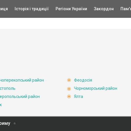
ниця
Історія і традиції
Регіони України
Закордон
Пам'
ноперекопський район
Феодосія
стополь
Чорноморський район
еропольський район
Ялта
к