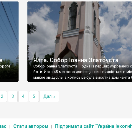
е
Ялта. Собор Іоанна Златоуста
ороге
Собор Іоанна Златоуста – одна із перших мурованих 
Ялти. Його 45-метрова дзвіниця і нині видніється в міс
майже звідусіль, а колись це була висотна домінанта 
2
3
4
5
Далі »
нас
Стати автором
Підтримати сайт “Україна Інкогні