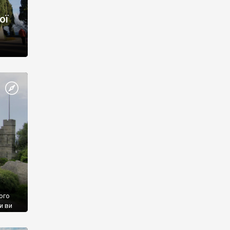
ої
ого
и ви