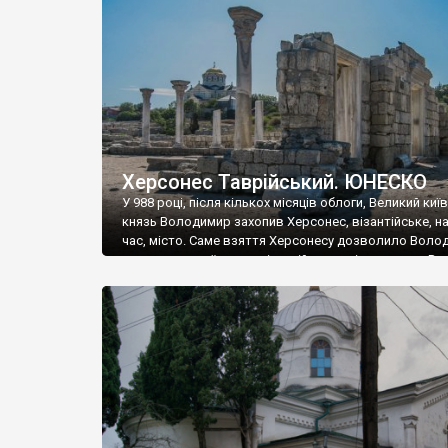
музею «Новгородський музей-заповідник» сотні арт
візантійської доби. Раритети викрадені з фондів об’
культурної спадщини ЮНЕСКО «Херсонеса Таврійсько
Офіційно – на виставку «Золото Візантії», але експер
влада в Україні вважають це лише […]
Херсонес Таврійський. ЮНЕСКО
У 988 році, після кількох місяців облоги, Великий киї
князь Володимир захопив Херсонес, візантійське, на
час, місто. Саме взяття Херсонесу дозволило Воло
диктувати свої умови візантійському імператору Вас
та одружитися з його дочкою Ганною. Цього ж року,
Херсонесі Володимир-язичник, став Василем-
християнином. А потім було Хрещення Русі. На честь
Херсонесу Таврійського названо місто […]