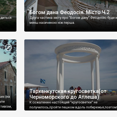
Богом дана Феодосія. Місто Ч.2
одиться
Друга частина звіту про "Богом дану" Феодосію буде 
менш насиченою ніж перша.
Тарханкутская кругосветка(от
Черноморского до Атлеша)
ших (на
але
К сожалению настоящей "кругосветки" не
тивізм,
получилось,пройти пешком вдоль побережья,поэтом
совершали радиальные вылазки из Оленевки.