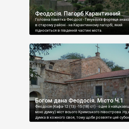
Феодосія. Пагорб Карантинний
Головна памятка Феодосії - Генуезька фортеця знах
в старому районі - на Карантинному пагорбі, який
підноситься в південній частині міста.
Богом дана Феодосія. Місто Ч.1
Феодосія (Кафа-12 (13) -15 (18) ст) - одне з найцікаві
мою думку) міст всього Кримського півострова .Ну,
думка в кожного своя, тому щоби розвіяти цей субєк
запрошую відвідати це