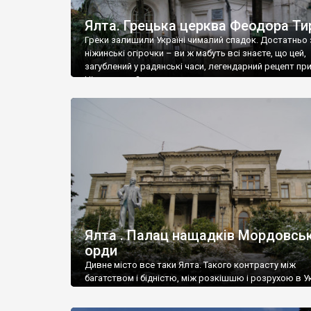
Ялта. Грецька церква Феодора Ти
Греки залишили Україні чималий спадок. Достатньо 
ніжинські огірочки – ви ж мабуть всі знаєте, що цей,
загублений у радянські часи, легендарний рецепт пр
Ніжин греки?
Ялта . Палац нащадків Мордовськ
орди
Дивне місто все таки Ялта. Такого контрасту між
багатством і бідністю, між розкішшю і розрухою в Ук
більше не знайдеш.