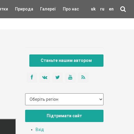
ятки
Природа
Галереї
Про нас
uk
ru
en
Станьте нашим автором
Підтримати сайт
Вхід