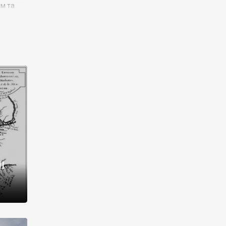
им та
ора і
є
го типу,
ей-
рний
ста:
 райони
від 2
I
і,
рукти,
 котрі