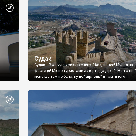
Судак
Судак... Вже чую крики в спину: "Ааа, попса! Муляжна
фортеця! Місце,туристами затерте до дір!..." Но то шо
мене ще там не було, ну не "дірявив" я там нічого...
принаймні до цього літа.