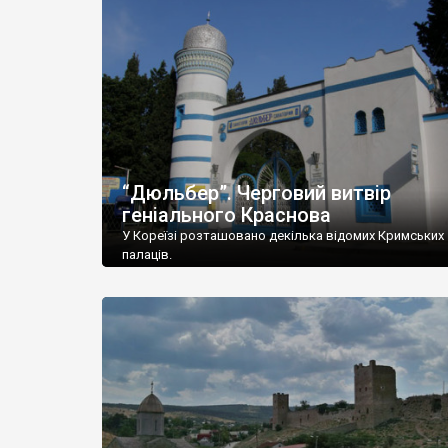
“Дюльбер”. Черговий витвір
геніального Краснова
У Кореїзі розташовано декілька відомих Кримських
палаців.