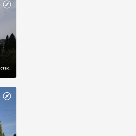
же
нство,