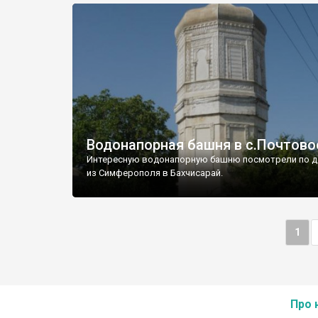
Водонапорная башня в с.Почтово
Интересную водонапорную башню посмотрели по д
из Симферополя в Бахчисарай.
1
Про 