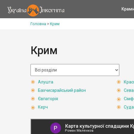
Крам
Головна
>
Крим
Крим
Алушта
Крас
Бахчисарайський район
Сева
Євпаторія
Сімф
Керч
Суда