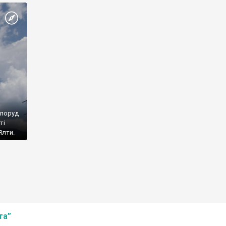
споруд
ті
Ялти.
та”