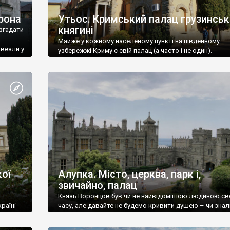
рона
Утьос. Кримський палац грузинськ
княгині
згадати
Майже у кожному населеному пункті на південному
ивезли у
узбережжі Криму є свій палац (а часто і не один).
ої
Алупка. Місто, церква, парк і,
звичайно, палац
Князь Воронцов був чи не найвідомішою людиною св
раїні
часу, але давайте не будемо кривити душею – чи знал
це прізвище до відвідин Алупки? Мабуть все таки ні.