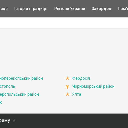
ниця
Історія і традиції
Регіони України
Закордон
Пам'
ноперекопський район
Феодосія
стополь
Чорноморський район
еропольський район
Ялта
к