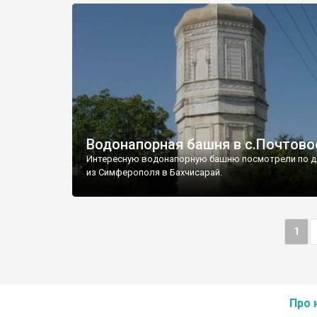
Водонапорная башня в с.Почтово
Интересную водонапорную башню посмотрели по д
из Симферополя в Бахчисарай.
1
Про 