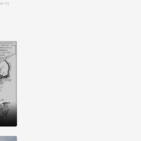
им та
ора і
є
го типу,
ей-
рний
ста:
 райони
від 2
I
і,
рукти,
 котрі