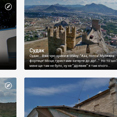
Судак
Судак... Вже чую крики в спину: "Ааа, попса! Муляжна
фортеця! Місце,туристами затерте до дір!..." Но то шо
мене ще там не було, ну не "дірявив" я там нічого...
принаймні до цього літа.