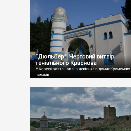
“Дюльбер”. Черговий витвір
геніального Краснова
У Кореїзі розташовано декілька відомих Кримських
палаців.