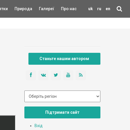
ятки
Природа
Галереї
Про нас
uk
ru
en
Станьте нашим автором
Підтримати сайт
Вхід