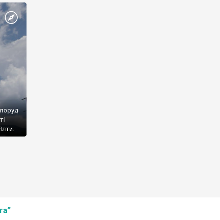
споруд
ті
Ялти.
та”