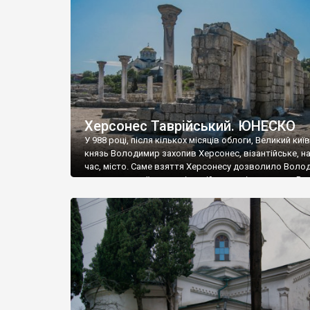
музею «Новгородський музей-заповідник» сотні арт
візантійської доби. Раритети викрадені з фондів об’
культурної спадщини ЮНЕСКО «Херсонеса Таврійсько
Офіційно – на виставку «Золото Візантії», але експер
влада в Україні вважають це лише […]
Херсонес Таврійський. ЮНЕСКО
У 988 році, після кількох місяців облоги, Великий киї
князь Володимир захопив Херсонес, візантійське, на
час, місто. Саме взяття Херсонесу дозволило Воло
диктувати свої умови візантійському імператору Вас
та одружитися з його дочкою Ганною. Цього ж року,
Херсонесі Володимир-язичник, став Василем-
християнином. А потім було Хрещення Русі. На честь
Херсонесу Таврійського названо місто […]