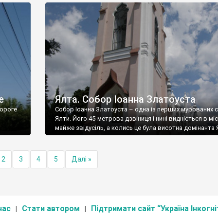
е
Ялта. Собор Іоанна Златоуста
ороге
Собор Іоанна Златоуста – одна із перших мурованих 
Ялти. Його 45-метрова дзвіниця і нині видніється в міс
майже звідусіль, а колись це була висотна домінанта 
2
3
4
5
Далі »
нас
Стати автором
Підтримати сайт “Україна Інкогні