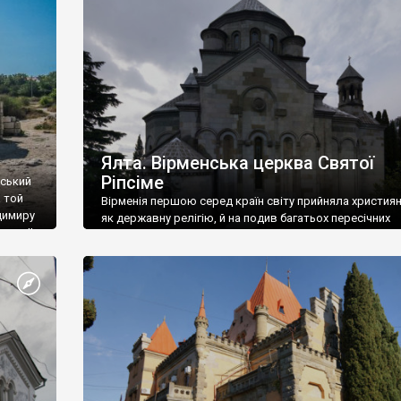
ефактів
називаються «повстяками» (postaki)…” “Вино. Крим
єкту
виробляє відмінне вино і його вдосталь: воно все ду
го».
легке біле і дуже […]
ти та
Ялта. Вірменська церква Святої
Ріпсіме
вський
 той
Вірменія першою серед країн світу прийняла христия
димиру
як державну релігію, й на подив багатьох пересічних
илю ІІ,
українців, які усіх кавказців вважають мусульманами,
 в
вірмени є відданими вірянами Христа