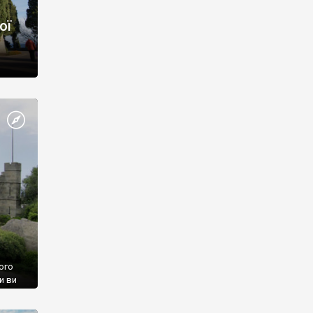
ої
ого
и ви