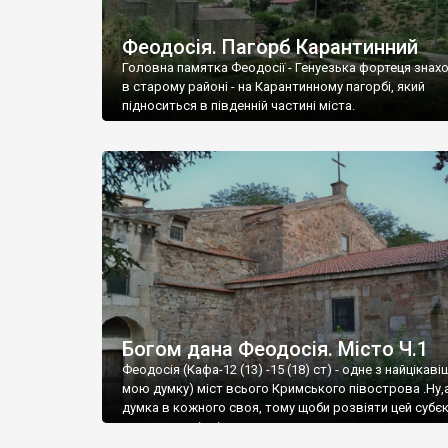
Феодосія. Пагорб Карантинний
Головна памятка Феодосії - Генуезька фортеця знах
в старому районі - на Карантинному пагорбі, який
підноситься в південній частині міста.
Богом дана Феодосія. Місто Ч.1
Феодосія (Кафа-12 (13) -15 (18) ст) - одне з найцікаві
мою думку) міст всього Кримського півострова .Ну,
думка в кожного своя, тому щоби розвіяти цей субєк
запрошую відвідати це