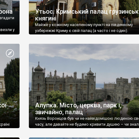
рона
Утьос. Кримський палац грузинськ
княгині
згадати
Майже у кожному населеному пункті на південному
ивезли у
узбережжі Криму є свій палац (а часто і не один).
ої
Алупка. Місто, церква, парк і,
звичайно, палац
Князь Воронцов був чи не найвідомішою людиною св
раїні
часу, але давайте не будемо кривити душею – чи знал
це прізвище до відвідин Алупки? Мабуть все таки ні.