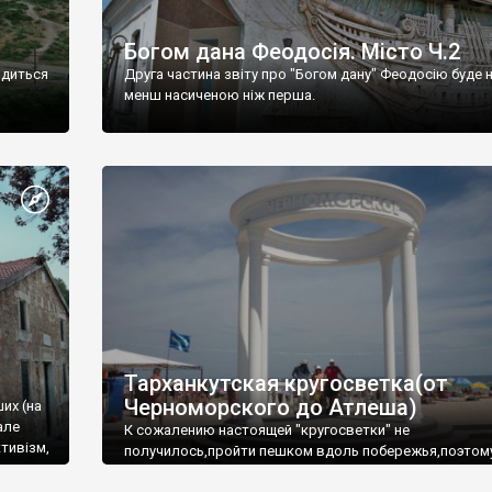
Богом дана Феодосія. Місто Ч.2
одиться
Друга частина звіту про "Богом дану" Феодосію буде 
менш насиченою ніж перша.
Тарханкутская кругосветка(от
Черноморского до Атлеша)
ших (на
але
К сожалению настоящей "кругосветки" не
тивізм,
получилось,пройти пешком вдоль побережья,поэтом
совершали радиальные вылазки из Оленевки.