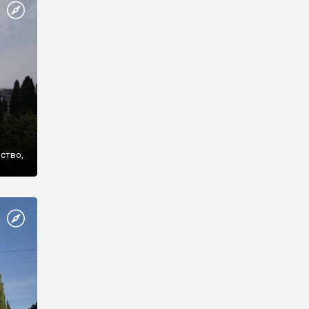
же
нство,