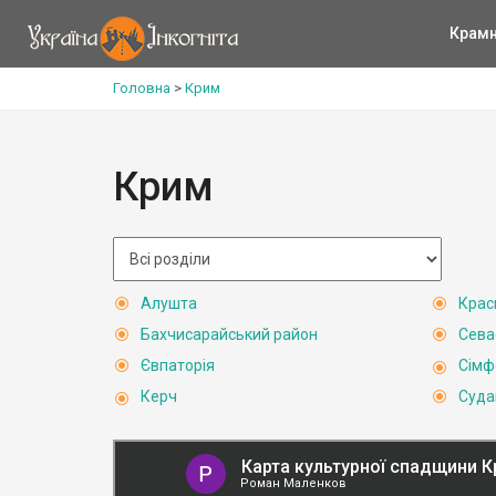
Крам
Головна
>
Крим
Крим
Алушта
Крас
Бахчисарайський район
Сева
Євпаторія
Сімф
Керч
Суда