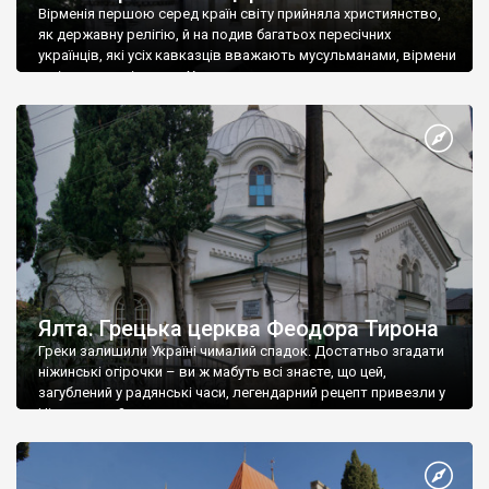
Вірменія першою серед країн світу прийняла християнство,
як державну релігію, й на подив багатьох пересічних
українців, які усіх кавказців вважають мусульманами, вірмени
є відданими вірянами Христа
Ялта. Грецька церква Феодора Тирона
Греки залишили Україні чималий спадок. Достатньо згадати
ніжинські огірочки – ви ж мабуть всі знаєте, що цей,
загублений у радянські часи, легендарний рецепт привезли у
Ніжин греки?