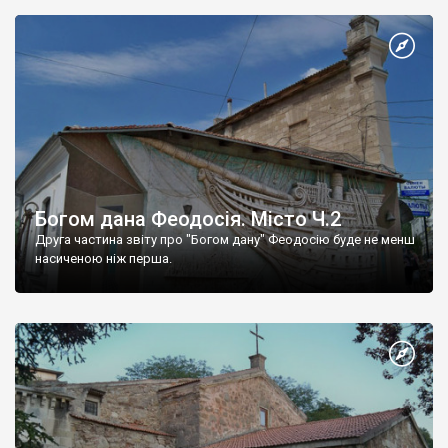
Богом дана Феодосія. Місто Ч.2
Друга частина звіту про "Богом дану" Феодосію буде не менш
насиченою ніж перша.