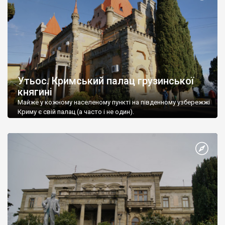
Утьос. Кримський палац грузинської
княгині
Майже у кожному населеному пункті на південному узбережжі
Криму є свій палац (а часто і не один).