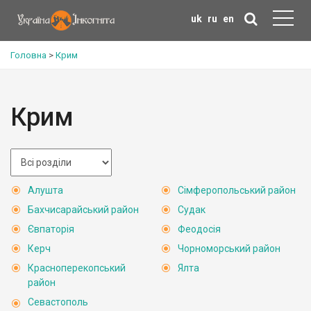
uk
ru
en
Головна
>
Крим
Крим
Алушта
Сімферопольський район
Бахчисарайський район
Судак
Євпаторія
Феодосія
Керч
Чорноморський район
Красноперекопський
Ялта
район
Севастополь