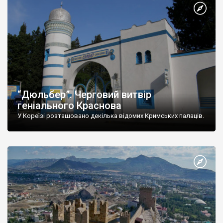
“Дюльбер”. Черговий витвір
геніального Краснова
У Кореїзі розташовано декілька відомих Кримських палаців.