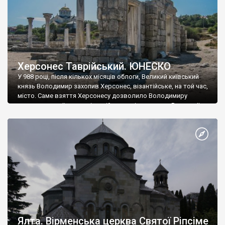
Херсонес Таврійський. ЮНЕСКО
У 988 році, після кількох місяців облоги, Великий київський
князь Володимир захопив Херсонес, візантійське, на той час,
місто. Саме взяття Херсонесу дозволило Володимиру
диктувати свої умови візантійському імператору Василю ІІ, та
одружитися з його дочкою Ганною. Цього ж року, в
Херсонесі Володимир-язичник, став Василем-християнином.
А потім було Хрещення Русі. На честь Херсонесу Таврійського
названо місто […]
Ялта. Вірменська церква Святої Ріпсіме