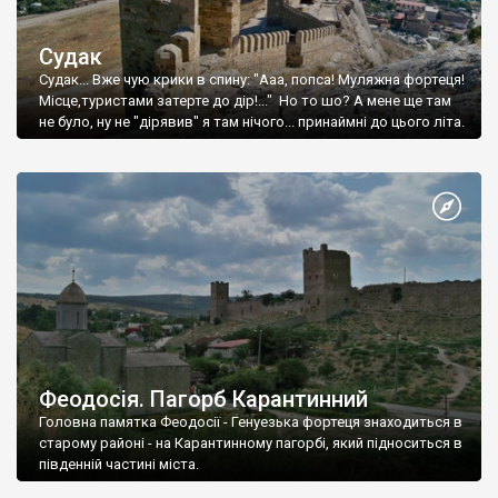
Судак
Судак... Вже чую крики в спину: "Ааа, попса! Муляжна фортеця!
Місце,туристами затерте до дір!..." Но то шо? А мене ще там
не було, ну не "дірявив" я там нічого... принаймні до цього літа.
Феодосія. Пагорб Карантинний
Головна памятка Феодосії - Генуезька фортеця знаходиться в
старому районі - на Карантинному пагорбі, який підноситься в
південній частині міста.