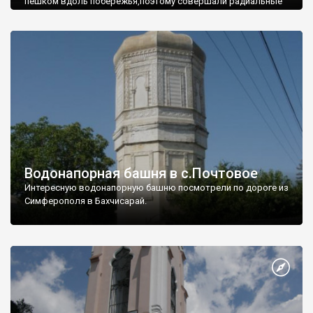
пешком вдоль побережья,поэтому совершали радиальные
вылазки из Оленевки.
Водонапорная башня в с.Почтовое
Интересную водонапорную башню посмотрели по дороге из
Симферополя в Бахчисарай.