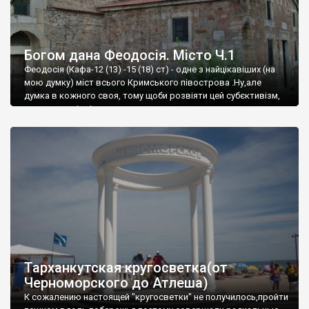
Богом дана Феодосія. Місто Ч.1
Феодосія (Кафа-12 (13) -15 (18) ст) - одне з найцікавіших (на
мою думку) міст всього Кримського півострова .Ну,але
думка в кожного своя, тому щоби розвіяти цей субєктивізм,
запрошую відвідати це
Тарханкутская кругосветка(от
Черноморского до Атлеша)
К сожалению настоящей "кругосветки" не получилось,пройти