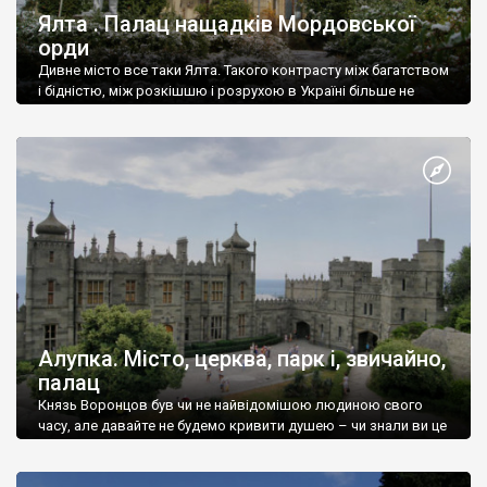
Ялта . Палац нащадків Мордовської
орди
Дивне місто все таки Ялта. Такого контрасту між багатством
і бідністю, між розкішшю і розрухою в Україні більше не
знайдеш.
Алупка. Місто, церква, парк і, звичайно,
палац
Князь Воронцов був чи не найвідомішою людиною свого
часу, але давайте не будемо кривити душею – чи знали ви це
прізвище до відвідин Алупки? Мабуть все таки ні.