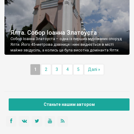
Ялта. Собор Іоанна Златоуста
Собор Іоанна Златоуста – одна із перших мурованих споруд
Ялти. Його 45-метрова дзвіниця і нині видніється в місті
майже звідусіль, а колись це була висотна домінанта Ялти.
1
2
3
4
5
Далі »
Станьте нашим автором