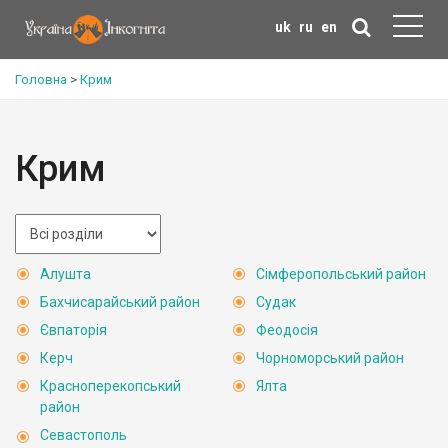
uk
ru
en
Головна
>
Крим
Крим
Алушта
Сімферопольський район
Бахчисарайський район
Судак
Євпаторія
Феодосія
Керч
Чорноморський район
Красноперекопський
Ялта
район
Севастополь