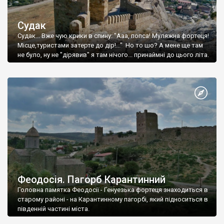
Судак
Судак... Вже чую крики в спину: "Ааа, попса! Муляжна фортеця!
Місце,туристами затерте до дір!..." Но то шо? А мене ще там
не було, ну не "дірявив" я там нічого... принаймні до цього літа.
Феодосія. Пагорб Карантинний
Головна памятка Феодосії - Генуезька фортеця знаходиться в
старому районі - на Карантинному пагорбі, який підноситься в
південній частині міста.