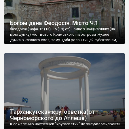
Богом дана Феодосія. Місто Ч.1
Феодосія (Кафа-12 (13) -15 (18) ст) - одне з найцікавіших (на
мою думку) міст всього Кримського півострова .Ну,але
думка в кожного своя, тому щоби розвіяти цей субєктивізм,
запрошую відвідати це
Тарханкутская кругосветка(от
Черноморского до Атлеша)
К сожалению настоящей "кругосветки" не получилось,пройти