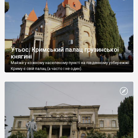
Утьос. Кримський палац грузинської
княгині
Майже у кожному населеному пункті на південному узбережжі
Криму є свій палац (а часто і не один).