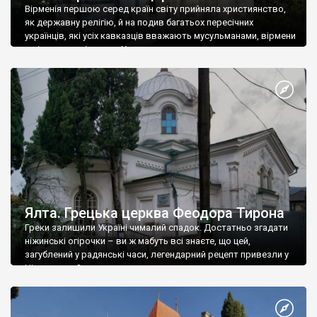
Вірменія першою серед країн світу прийняла християнство,
як державну релігію, й на подив багатьох пересічних
українців, які усіх кавказців вважають мусульманами, вірмени
є відданими вірянами Христа
Ялта. Грецька церква Феодора Тирона
Греки залишили Україні чималий спадок. Достатньо згадати
ніжинські огірочки – ви ж мабуть всі знаєте, що цей,
загублений у радянські часи, легендарний рецепт привезли у
Ніжин греки?