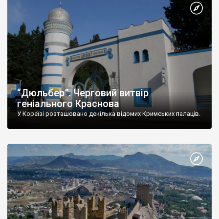
“Дюльбер”. Черговий витвір
геніального Краснова
У Кореїзі розташовано декілька відомих Кримських палаців.