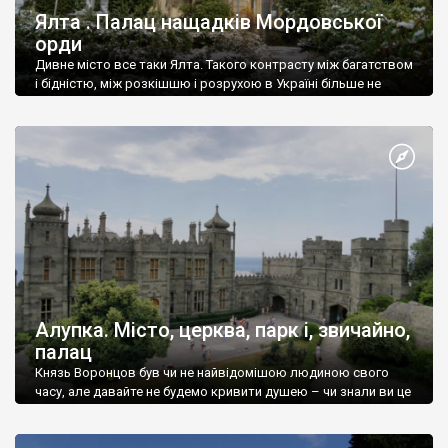
Ялта . Палац нащадків Мордовської
орди
Дивне місто все таки Ялта. Такого контрасту між багатством
і бідністю, між розкішшю і розрухою в Україні більше не
знайдеш.
Алупка. Місто, церква, парк і, звичайно,
палац
Князь Воронцов був чи не найвідомішою людиною свого
часу, але давайте не будемо кривити душею – чи знали ви це
прізвище до відвідин Алупки? Мабуть все таки ні.