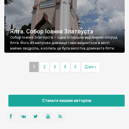
Ялта. Собор Іоанна Златоуста
Собор Іоанна Златоуста – одна із перших мурованих споруд
Ялти. Його 45-метрова дзвіниця і нині видніється в місті
майже звідусіль, а колись це була висотна домінанта Ялти.
1
2
3
4
5
Далі »
Станьте нашим автором