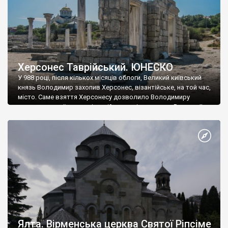
Херсонес Таврійський. ЮНЕСКО
У 988 році, після кількох місяців облоги, Великий київський
князь Володимир захопив Херсонес, візантійське, на той час,
місто. Саме взяття Херсонесу дозволило Володимиру
диктувати свої умови візантійському імператору Василю ІІ, та
одружитися з його дочкою Ганною. Цього ж року, в
Херсонесі Володимир-язичник, став Василем-християнином.
А потім було Хрещення Русі. На честь Херсонесу Таврійського
названо місто […]
Ялта. Вірменська церква Святої Ріпсіме