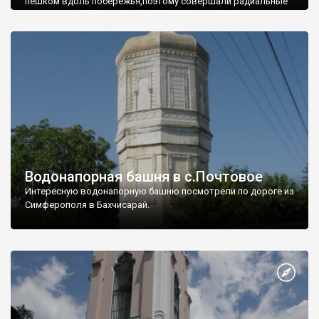
пешком вдоль побережья,поэтому совершали радиальные
вылазки из Оленевки.
Водонапорная башня в с.Почтовое
Интересную водонапорную башню посмотрели по дороге из
Симферополя в Бахчисарай.