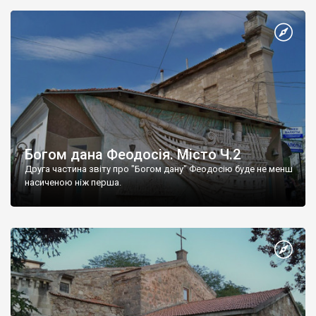
Богом дана Феодосія. Місто Ч.2
Друга частина звіту про "Богом дану" Феодосію буде не менш
насиченою ніж перша.