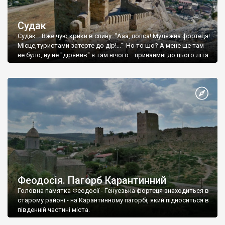
Судак
Судак... Вже чую крики в спину: "Ааа, попса! Муляжна фортеця!
Місце,туристами затерте до дір!..." Но то шо? А мене ще там
не було, ну не "дірявив" я там нічого... принаймні до цього літа.
Феодосія. Пагорб Карантинний
Головна памятка Феодосії - Генуезька фортеця знаходиться в
старому районі - на Карантинному пагорбі, який підноситься в
південній частині міста.