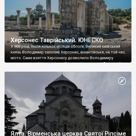
Херсонес Таврійський. ЮНЕСКО
У 988 році, після кількох місяців облоги, Великий київський
князь Володимир захопив Херсонес, візантійське, на той час,
місто. Саме взяття Херсонесу дозволило Володимиру
диктувати свої умови візантійському імператору Василю ІІ, та
одружитися з його дочкою Ганною. Цього ж року, в
Херсонесі Володимир-язичник, став Василем-християнином.
А потім було Хрещення Русі. На честь Херсонесу Таврійського
названо місто […]
Ялта. Вірменська церква Святої Ріпсіме