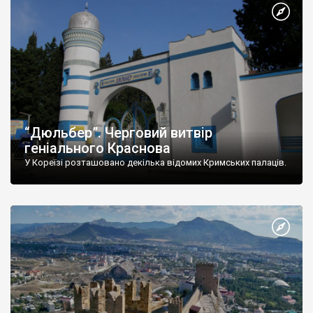
“Дюльбер”. Черговий витвір
геніального Краснова
У Кореїзі розташовано декілька відомих Кримських палаців.