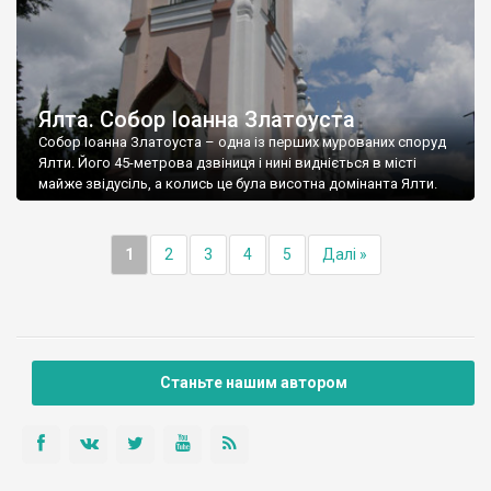
Ялта. Собор Іоанна Златоуста
Собор Іоанна Златоуста – одна із перших мурованих споруд
Ялти. Його 45-метрова дзвіниця і нині видніється в місті
майже звідусіль, а колись це була висотна домінанта Ялти.
1
2
3
4
5
Далі »
Станьте нашим автором