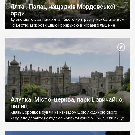
Ялта . Палац нащадків Мордовської
орди
Дивне місто все таки Ялта. Такого контрасту між багатством
і бідністю, між розкішшю і розрухою в Україні більше не
знайдеш.
Алупка. Місто, церква, парк і, звичайно,
палац
Князь Воронцов був чи не найвідомішою людиною свого
часу, але давайте не будемо кривити душею – чи знали ви це
прізвище до відвідин Алупки? Мабуть все таки ні.