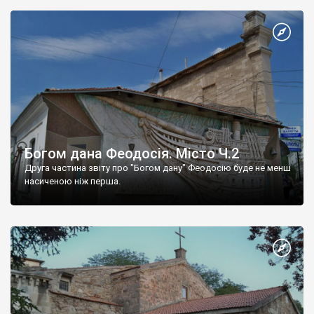
Богом дана Феодосія. Місто Ч.2
Друга частина звіту про "Богом дану" Феодосію буде не менш
насиченою ніж перша.