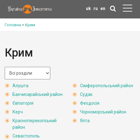
uk
ru
en
Головна
>
Крим
Крим
Алушта
Сімферопольський район
Бахчисарайський район
Судак
Євпаторія
Феодосія
Керч
Чорноморський район
Красноперекопський
Ялта
район
Севастополь