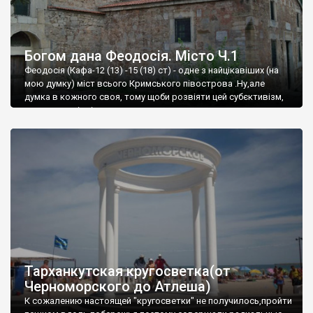
Богом дана Феодосія. Місто Ч.1
Феодосія (Кафа-12 (13) -15 (18) ст) - одне з найцікавіших (на
мою думку) міст всього Кримського півострова .Ну,але
думка в кожного своя, тому щоби розвіяти цей субєктивізм,
запрошую відвідати це
Тарханкутская кругосветка(от
Черноморского до Атлеша)
К сожалению настоящей "кругосветки" не получилось,пройти