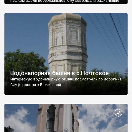
пешком вдоль побережья,поэтому совершали радиальные
вылазки из Оленевки.
Водонапорная башня в с.Почтовое
Интересную водонапорную башню посмотрели по дороге из
Симферополя в Бахчисарай.