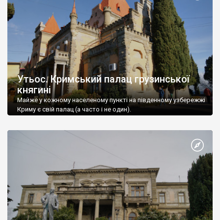
Утьос. Кримський палац грузинської
княгині
Майже у кожному населеному пункті на південному узбережжі
Криму є свій палац (а часто і не один).