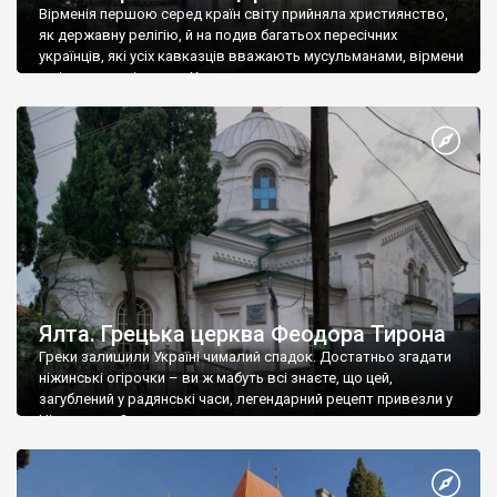
Вірменія першою серед країн світу прийняла християнство,
як державну релігію, й на подив багатьох пересічних
українців, які усіх кавказців вважають мусульманами, вірмени
є відданими вірянами Христа
Ялта. Грецька церква Феодора Тирона
Греки залишили Україні чималий спадок. Достатньо згадати
ніжинські огірочки – ви ж мабуть всі знаєте, що цей,
загублений у радянські часи, легендарний рецепт привезли у
Ніжин греки?