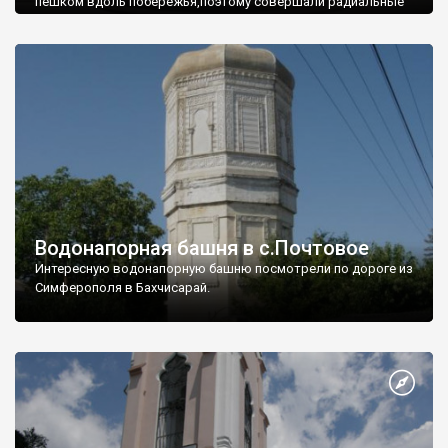
пешком вдоль побережья,поэтому совершали радиальные
вылазки из Оленевки.
Водонапорная башня в с.Почтовое
Интересную водонапорную башню посмотрели по дороге из
Симферополя в Бахчисарай.