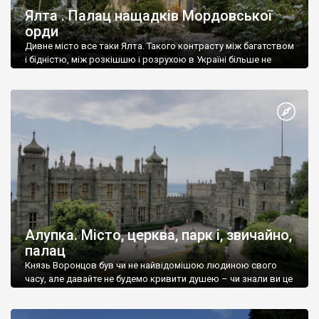
Ялта . Палац нащадків Мордовської
орди
Дивне місто все таки Ялта. Такого контрасту між багатством
і бідністю, між розкішшю і розрухою в Україні більше не
знайдеш.
Алупка. Місто, церква, парк і, звичайно,
палац
Князь Воронцов був чи не найвідомішою людиною свого
часу, але давайте не будемо кривити душею – чи знали ви це
прізвище до відвідин Алупки? Мабуть все таки ні.