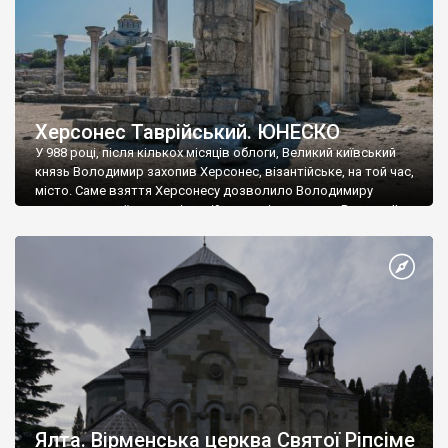
Херсонес Таврійський. ЮНЕСКО
У 988 році, після кількох місяців облоги, Великий київський
князь Володимир захопив Херсонес, візантійське, на той час,
місто. Саме взяття Херсонесу дозволило Володимиру
диктувати свої умови візантійському імператору Василю ІІ, та
одружитися з його дочкою Ганною. Цього ж року, в
Херсонесі Володимир-язичник, став Василем-християнином.
А потім було Хрещення Русі. На честь Херсонесу Таврійського
названо місто […]
Ялта. Вірменська церква Святої Ріпсіме