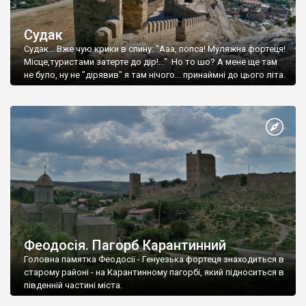
Судак
Судак... Вже чую крики в спину: "Ааа, попса! Муляжна фортеця!
Місце,туристами затерте до дір!..." Но то шо? А мене ще там
не було, ну не "дірявив" я там нічого... принаймні до цього літа.
Феодосія. Пагорб Карантинний
Головна памятка Феодосії - Генуезька фортеця знаходиться в
старому районі - на Карантинному пагорбі, який підноситься в
південній частині міста.