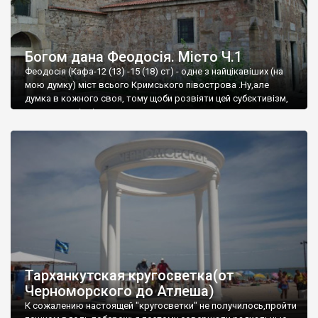
Богом дана Феодосія. Місто Ч.1
Феодосія (Кафа-12 (13) -15 (18) ст) - одне з найцікавіших (на
мою думку) міст всього Кримського півострова .Ну,але
думка в кожного своя, тому щоби розвіяти цей субєктивізм,
запрошую відвідати це
Тарханкутская кругосветка(от
Черноморского до Атлеша)
К сожалению настоящей "кругосветки" не получилось,пройти