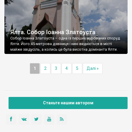
Ялта. Собор Іоанна Златоуста
Собор Іоанна Златоуста – одна із перших мурованих споруд
Ялти. Його 45-метрова дзвіниця і нині видніється в місті
майже звідусіль, а колись це була висотна домінанта Ялти.
1
2
3
4
5
Далі »
Станьте нашим автором