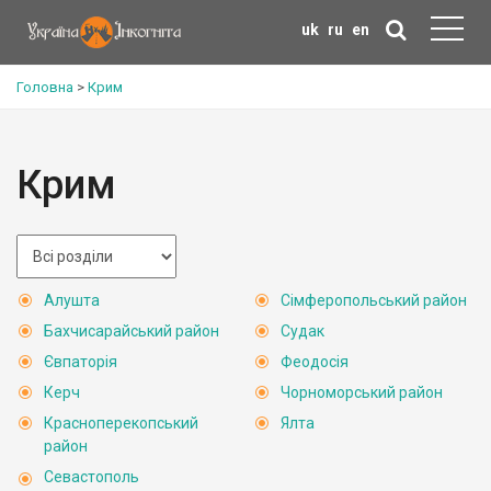
uk
ru
en
Головна
>
Крим
Крим
Алушта
Сімферопольський район
Бахчисарайський район
Судак
Євпаторія
Феодосія
Керч
Чорноморський район
Красноперекопський
Ялта
район
Севастополь