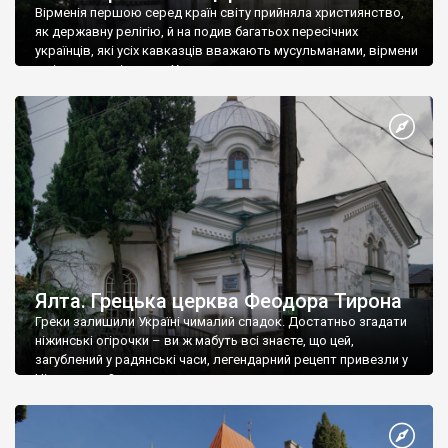
Вірменія першою серед країн світу прийняла християнство,
як державну релігію, й на подив багатьох пересічних
українців, які усіх кавказців вважають мусульманами, вірмени
є відданими вірянами Христа
Ялта. Грецька церква Феодора Тирона
Греки залишили Україні чималий спадок. Достатньо згадати
ніжинські огірочки – ви ж мабуть всі знаєте, що цей,
загублений у радянські часи, легендарний рецепт привезли у
Ніжин греки?