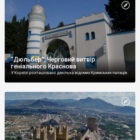
“Дюльбер”. Черговий витвір
геніального Краснова
У Кореїзі розташовано декілька відомих Кримських палаців.