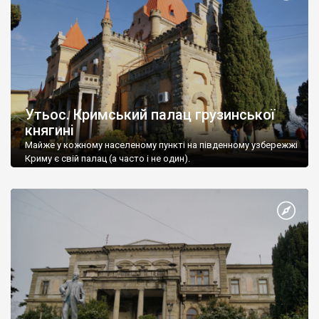
Утьос. Кримський палац грузинської
княгині
Майже у кожному населеному пункті на південному узбережжі
Криму є свій палац (а часто і не один).