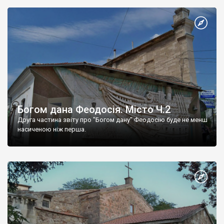
Богом дана Феодосія. Місто Ч.2
Друга частина звіту про "Богом дану" Феодосію буде не менш
насиченою ніж перша.