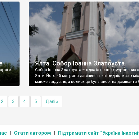
е
Ялта. Собор Іоанна Златоуста
ороге
Собор Іоанна Златоуста – одна із перших мурованих 
Ялти. Його 45-метрова дзвіниця і нині видніється в міс
майже звідусіль, а колись це була висотна домінанта 
2
3
4
5
Далі »
нас
Стати автором
Підтримати сайт “Україна Інкогні