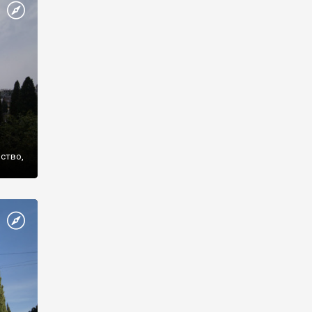
же
нство,