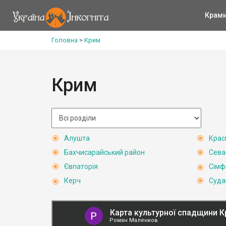
Крам
Головна
>
Крим
Крим
Алушта
Крас
Бахчисарайський район
Сева
Євпаторія
Сімф
Керч
Суда