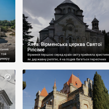
ефактів
називаються «повстяками» (postaki)…” “Вино. Крим
єкту
виробляє відмінне вино і його вдосталь: воно все ду
го».
легке біле і дуже […]
ти та
Ялта. Вірменська церква Святої
Ріпсіме
вський
 той
Вірменія першою серед країн світу прийняла христия
димиру
як державну релігію, й на подив багатьох пересічних
илю ІІ,
українців, які усіх кавказців вважають мусульманами,
 в
вірмени є відданими вірянами Христа