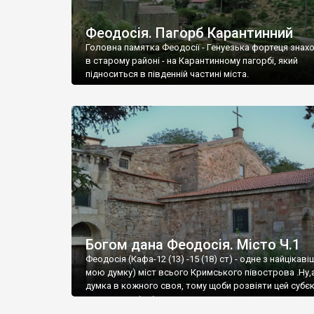
Феодосія. Пагорб Карантинний
Головна памятка Феодосії - Генуезька фортеця знах
в старому районі - на Карантинному пагорбі, який
підноситься в південній частині міста.
Богом дана Феодосія. Місто Ч.1
Феодосія (Кафа-12 (13) -15 (18) ст) - одне з найцікаві
мою думку) міст всього Кримського півострова .Ну,
думка в кожного своя, тому щоби розвіяти цей субєк
запрошую відвідати це