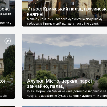
рона
Утьос. Кримський палац грузинськ
княгині
згадати
Майже у кожному населеному пункті на південному
ивезли у
узбережжі Криму є свій палац (а часто і не один).
ої
Алупка. Місто, церква, парк і,
звичайно, палац
Князь Воронцов був чи не найвідомішою людиною св
раїні
часу, але давайте не будемо кривити душею – чи знал
це прізвище до відвідин Алупки? Мабуть все таки ні.