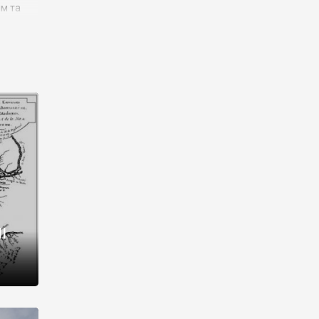
им та
ора і
є
го типу,
ей-
рний
ста:
 райони
від 2
I
і,
рукти,
 котрі