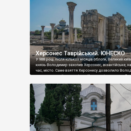
музею «Новгородський музей-заповідник» сотні арт
візантійської доби. Раритети викрадені з фондів об’
культурної спадщини ЮНЕСКО «Херсонеса Таврійсько
Офіційно – на виставку «Золото Візантії», але експер
влада в Україні вважають це лише […]
Херсонес Таврійський. ЮНЕСКО
У 988 році, після кількох місяців облоги, Великий киї
князь Володимир захопив Херсонес, візантійське, на
час, місто. Саме взяття Херсонесу дозволило Воло
диктувати свої умови візантійському імператору Вас
та одружитися з його дочкою Ганною. Цього ж року,
Херсонесі Володимир-язичник, став Василем-
християнином. А потім було Хрещення Русі. На честь
Херсонесу Таврійського названо місто […]