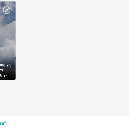
споруд
ті
Ялти.
та”