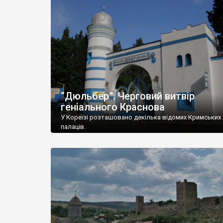
“Дюльбер”. Черговий витвір
геніального Краснова
У Кореїзі розташовано декілька відомих Кримських
палаців.