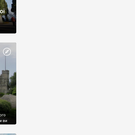
ої
ого
и ви