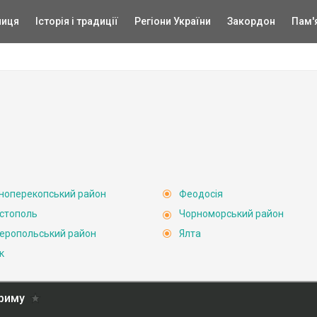
ниця
Історія і традиції
Регіони України
Закордон
Пам'
ноперекопський район
Феодосія
стополь
Чорноморський район
еропольський район
Ялта
к