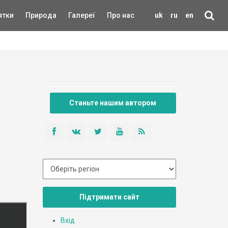
ятки
Природа
Галереї
Про нас
uk
ru
en
Станьте нашим автором
Підтримати сайт
Вхід