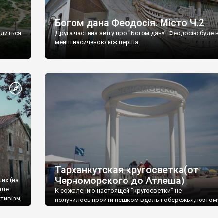
Богом дана Феодосія. Місто Ч.2
одиться
Друга частина звіту про "Богом дану" Феодосію буде 
менш насиченою ніж перша.
Тарханкутская кругосветка(от
Черноморского до Атлеша)
ших (на
але
К сожалению настоящей "кругосветки" не
тивізм,
получилось,пройти пешком вдоль побережья,поэтом
совершали радиальные вылазки из Оленевки.