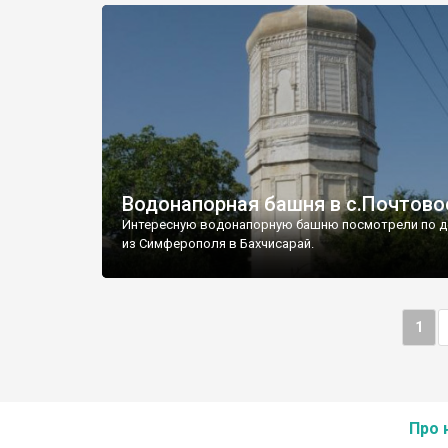
Водонапорная башня в с.Почтово
Интересную водонапорную башню посмотрели по д
из Симферополя в Бахчисарай.
1
Про 