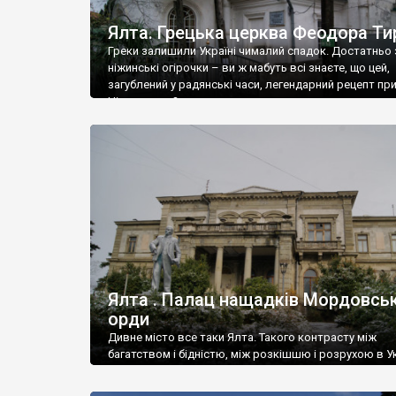
Ялта. Грецька церква Феодора Ти
Греки залишили Україні чималий спадок. Достатньо 
ніжинські огірочки – ви ж мабуть всі знаєте, що цей,
загублений у радянські часи, легендарний рецепт пр
Ніжин греки?
Ялта . Палац нащадків Мордовськ
орди
Дивне місто все таки Ялта. Такого контрасту між
багатством і бідністю, між розкішшю і розрухою в Ук
більше не знайдеш.