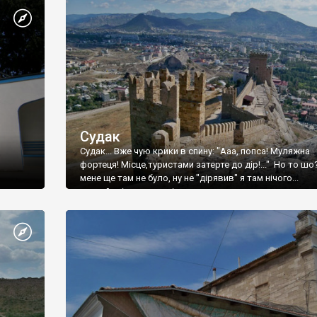
Судак
Судак... Вже чую крики в спину: "Ааа, попса! Муляжна
фортеця! Місце,туристами затерте до дір!..." Но то шо
мене ще там не було, ну не "дірявив" я там нічого...
принаймні до цього літа.