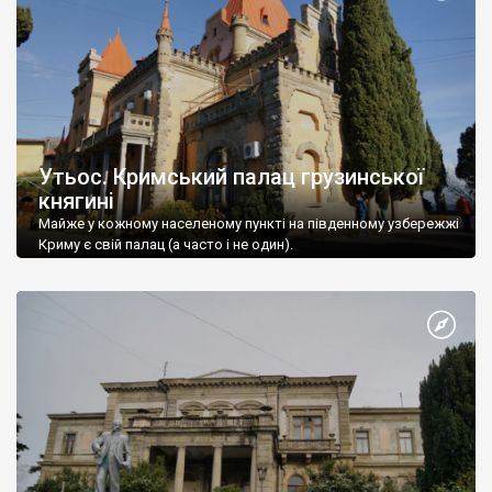
Утьос. Кримський палац грузинської
княгині
Майже у кожному населеному пункті на південному узбережжі
Криму є свій палац (а часто і не один).