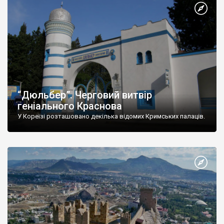
“Дюльбер”. Черговий витвір
геніального Краснова
У Кореїзі розташовано декілька відомих Кримських палаців.