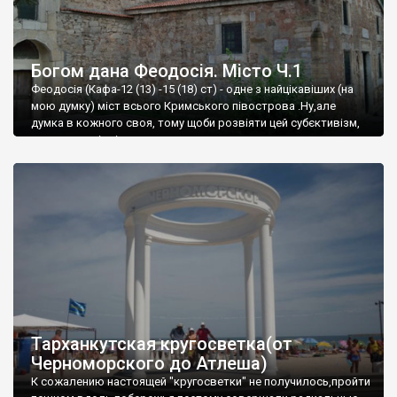
Богом дана Феодосія. Місто Ч.1
Феодосія (Кафа-12 (13) -15 (18) ст) - одне з найцікавіших (на
мою думку) міст всього Кримського півострова .Ну,але
думка в кожного своя, тому щоби розвіяти цей субєктивізм,
запрошую відвідати це
Тарханкутская кругосветка(от
Черноморского до Атлеша)
К сожалению настоящей "кругосветки" не получилось,пройти