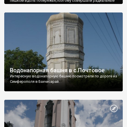
пешком вдоль побережья,поэтому совершали радиальные
вылазки из Оленевки.
Водонапорная башня в с.Почтовое
Интересную водонапорную башню посмотрели по дороге из
Симферополя в Бахчисарай.