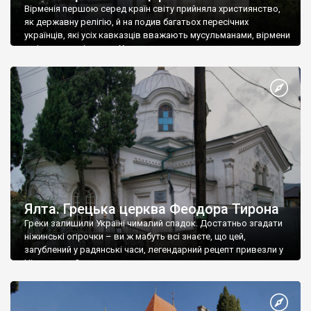
Вірменія першою серед країн світу прийняла християнство,
як державну релігію, й на подив багатьох пересічних
українців, які усіх кавказців вважають мусульманами, вірмени
є відданими вірянами Христа
Ялта. Грецька церква Феодора Тирона
Греки залишили Україні чималий спадок. Достатньо згадати
ніжинські огірочки – ви ж мабуть всі знаєте, що цей,
загублений у радянські часи, легендарний рецепт привезли у
Ніжин греки?