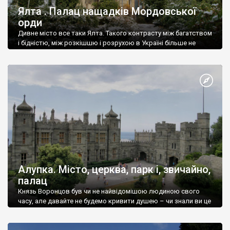
Ялта . Палац нащадків Мордовської
орди
Дивне місто все таки Ялта. Такого контрасту між багатством
і бідністю, між розкішшю і розрухою в Україні більше не
знайдеш.
Алупка. Місто, церква, парк і, звичайно,
палац
Князь Воронцов був чи не найвідомішою людиною свого
часу, але давайте не будемо кривити душею – чи знали ви це
прізвище до відвідин Алупки? Мабуть все таки ні.