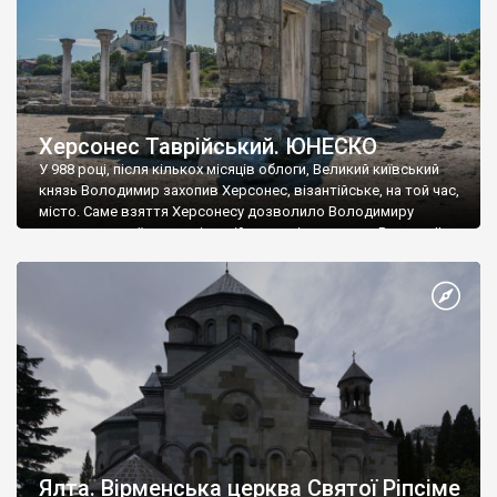
Херсонес Таврійський. ЮНЕСКО
У 988 році, після кількох місяців облоги, Великий київський
князь Володимир захопив Херсонес, візантійське, на той час,
місто. Саме взяття Херсонесу дозволило Володимиру
диктувати свої умови візантійському імператору Василю ІІ, та
одружитися з його дочкою Ганною. Цього ж року, в
Херсонесі Володимир-язичник, став Василем-християнином.
А потім було Хрещення Русі. На честь Херсонесу Таврійського
названо місто […]
Ялта. Вірменська церква Святої Ріпсіме