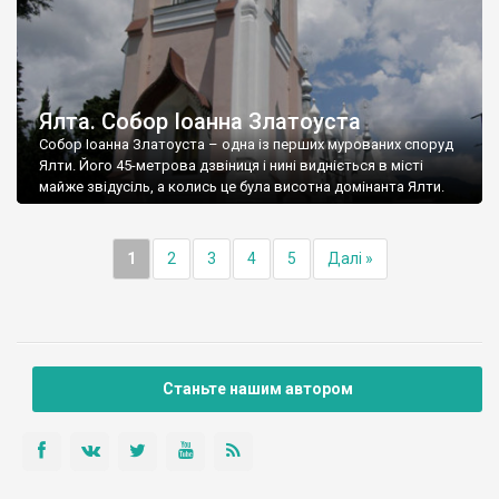
Ялта. Собор Іоанна Златоуста
Собор Іоанна Златоуста – одна із перших мурованих споруд
Ялти. Його 45-метрова дзвіниця і нині видніється в місті
майже звідусіль, а колись це була висотна домінанта Ялти.
1
2
3
4
5
Далі »
Станьте нашим автором