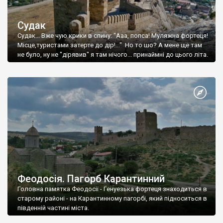
Судак
Судак... Вже чую крики в спину: "Ааа, попса! Муляжна фортеця!
Місце,туристами затерте до дір!..." Но то шо? А мене ще там
не було, ну не "дірявив" я там нічого... принаймні до цього літа.
Феодосія. Пагорб Карантинний
Головна памятка Феодосії - Генуезька фортеця знаходиться в
старому районі - на Карантинному пагорбі, який підноситься в
південній частині міста.