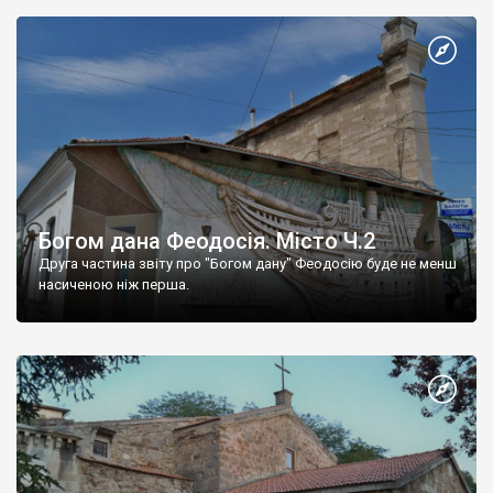
Богом дана Феодосія. Місто Ч.2
Друга частина звіту про "Богом дану" Феодосію буде не менш
насиченою ніж перша.