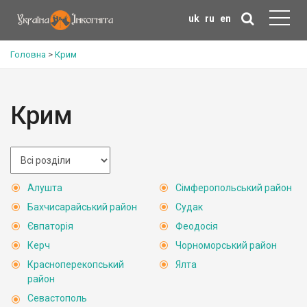
uk
ru
en
Головна
>
Крим
Крим
Алушта
Сімферопольський район
Бахчисарайський район
Судак
Євпаторія
Феодосія
Керч
Чорноморський район
Красноперекопський
Ялта
район
Севастополь