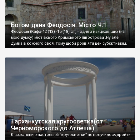
Богом дана Феодосія. Місто Ч.1
Феодосія (Кафа-12 (13) -15 (18) ст) - одне з найцікавіших (на
мою думку) міст всього Кримського півострова .Ну,але
думка в кожного своя, тому щоби розвіяти цей субєктивізм,
запрошую відвідати це
Тарханкутская кругосветка(от
Черноморского до Атлеша)
К сожалению настоящей "кругосветки" не получилось,пройти