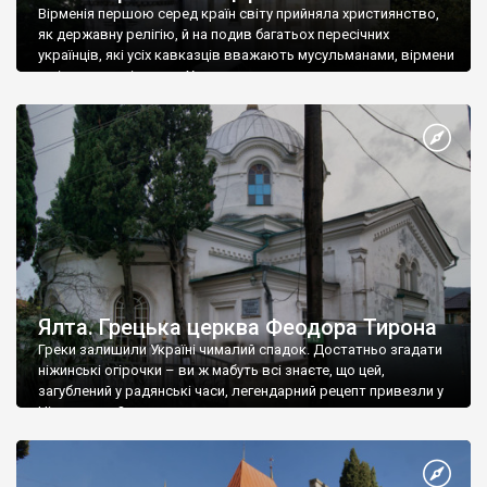
Вірменія першою серед країн світу прийняла християнство,
як державну релігію, й на подив багатьох пересічних
українців, які усіх кавказців вважають мусульманами, вірмени
є відданими вірянами Христа
Ялта. Грецька церква Феодора Тирона
Греки залишили Україні чималий спадок. Достатньо згадати
ніжинські огірочки – ви ж мабуть всі знаєте, що цей,
загублений у радянські часи, легендарний рецепт привезли у
Ніжин греки?