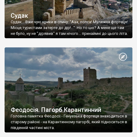
Судак
Судак... Вже чую крики в спину: "Ааа, попса! Муляжна фортеця!
Місце,туристами затерте до дір!..." Но то шо? А мене ще там
не було, ну не "дірявив" я там нічого... принаймні до цього літа.
Феодосія. Пагорб Карантинний
Головна памятка Феодосії - Генуезька фортеця знаходиться в
старому районі - на Карантинному пагорбі, який підноситься в
південній частині міста.