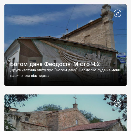
Богом дана Феодосія. Місто Ч.2
Друга частина звіту про "Богом дану" Феодосію буде не менш
насиченою ніж перша.