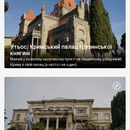
Утьос. Кримський палац грузинської
княгині
Майже у кожному населеному пункті на південному узбережжі
Криму є свій палац (а часто і не один).