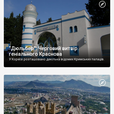
“Дюльбер”. Черговий витвір
геніального Краснова
У Кореїзі розташовано декілька відомих Кримських палаців.