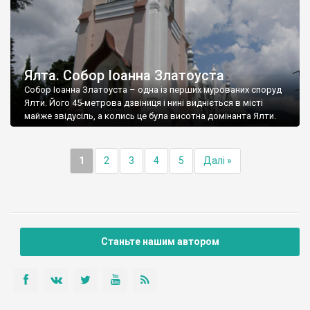
Ялта. Собор Іоанна Златоуста
Собор Іоанна Златоуста – одна із перших мурованих споруд
Ялти. Його 45-метрова дзвіниця і нині видніється в місті
майже звідусіль, а колись це була висотна домінанта Ялти.
1
2
3
4
5
Далі »
Станьте нашим автором