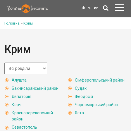
uk
ru
en
Головна
>
Крим
Крим
Алушта
Сімферопольський район
Бахчисарайський район
Судак
Євпаторія
Феодосія
Керч
Чорноморський район
Красноперекопський
Ялта
район
Севастополь