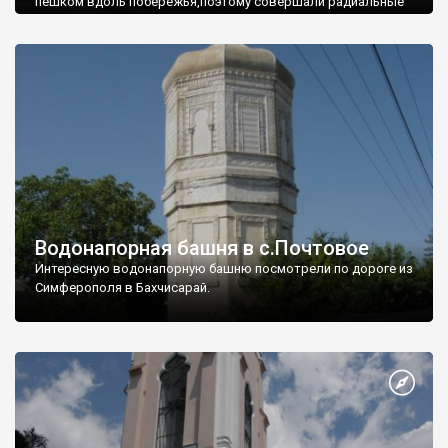
пешком вдоль побережья,поэтому совершали радиальные
вылазки из Оленевки.
Водонапорная башня в с.Почтовое
Интересную водонапорную башню посмотрели по дороге из
Симферополя в Бахчисарай.