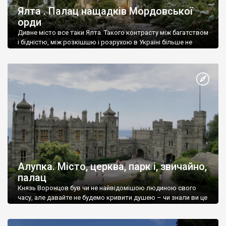
Ялта . Палац нащадків Мордовської
орди
Дивне місто все таки Ялта. Такого контрасту між багатством
і бідністю, між розкішшю і розрухою в Україні більше не
знайдеш.
Алупка. Місто, церква, парк і, звичайно,
палац
Князь Воронцов був чи не найвідомішою людиною свого
часу, але давайте не будемо кривити душею – чи знали ви це
прізвище до відвідин Алупки? Мабуть все таки ні.