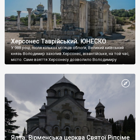
Херсонес Таврійський. ЮНЕСКО
У 988 році, після кількох місяців облоги, Великий київський
князь Володимир захопив Херсонес, візантійське, на той час,
місто. Саме взяття Херсонесу дозволило Володимиру
диктувати свої умови візантійському імператору Василю ІІ, та
одружитися з його дочкою Ганною. Цього ж року, в
Херсонесі Володимир-язичник, став Василем-християнином.
А потім було Хрещення Русі. На честь Херсонесу Таврійського
названо місто […]
Ялта. Вірменська церква Святої Ріпсіме