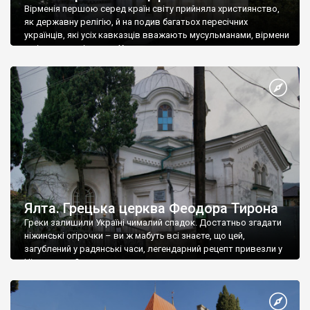
Вірменія першою серед країн світу прийняла християнство,
як державну релігію, й на подив багатьох пересічних
українців, які усіх кавказців вважають мусульманами, вірмени
є відданими вірянами Христа
Ялта. Грецька церква Феодора Тирона
Греки залишили Україні чималий спадок. Достатньо згадати
ніжинські огірочки – ви ж мабуть всі знаєте, що цей,
загублений у радянські часи, легендарний рецепт привезли у
Ніжин греки?