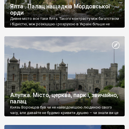
Ялта . Палац нащадків Мордовської
орди
Дивне місто все таки Ялта. Такого контрасту між багатством
і бідністю, між розкішшю і розрухою в Україні більше не
знайдеш.
Алупка. Місто, церква, парк і, звичайно,
палац
Князь Воронцов був чи не найвідомішою людиною свого
часу, але давайте не будемо кривити душею – чи знали ви це
прізвище до відвідин Алупки? Мабуть все таки ні.