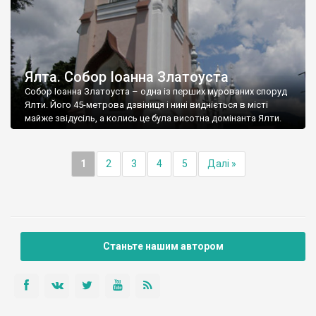
Ялта. Собор Іоанна Златоуста
Собор Іоанна Златоуста – одна із перших мурованих споруд
Ялти. Його 45-метрова дзвіниця і нині видніється в місті
майже звідусіль, а колись це була висотна домінанта Ялти.
1
2
3
4
5
Далі »
Станьте нашим автором