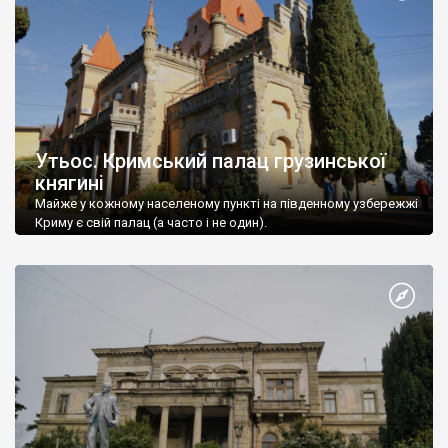
Утьос. Кримський палац грузинської
княгині
Майже у кожному населеному пункті на південному узбережжі
Криму є свій палац (а часто і не один).