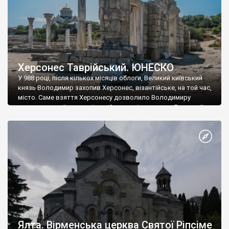
Херсонес Таврійський. ЮНЕСКО
У 988 році, після кількох місяців облоги, Великий київський
князь Володимир захопив Херсонес, візантійське, на той час,
місто. Саме взяття Херсонесу дозволило Володимиру
диктувати свої умови візантійському імператору Василю ІІ, та
одружитися з його дочкою Ганною. Цього ж року, в
Херсонесі Володимир-язичник, став Василем-християнином.
А потім було Хрещення Русі. На честь Херсонесу Таврійського
названо місто […]
Ялта. Вірменська церква Святої Ріпсіме