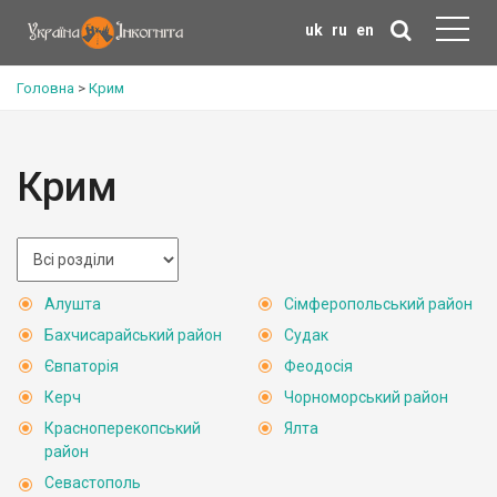
uk
ru
en
Головна
>
Крим
Крим
Алушта
Сімферопольський район
Бахчисарайський район
Судак
Євпаторія
Феодосія
Керч
Чорноморський район
Красноперекопський
Ялта
район
Севастополь