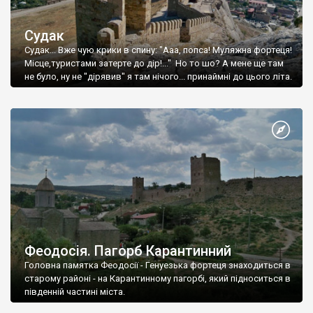
Судак
Судак... Вже чую крики в спину: "Ааа, попса! Муляжна фортеця!
Місце,туристами затерте до дір!..." Но то шо? А мене ще там
не було, ну не "дірявив" я там нічого... принаймні до цього літа.
Феодосія. Пагорб Карантинний
Головна памятка Феодосії - Генуезька фортеця знаходиться в
старому районі - на Карантинному пагорбі, який підноситься в
південній частині міста.