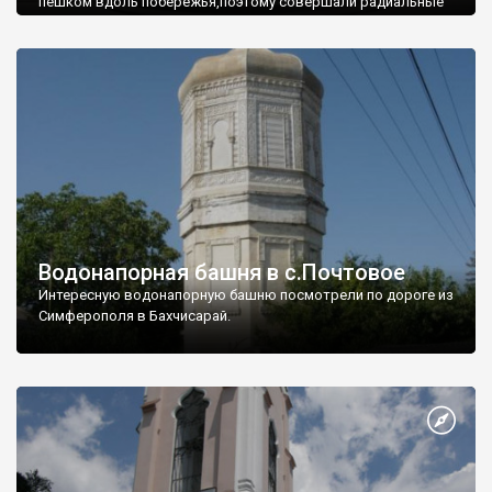
пешком вдоль побережья,поэтому совершали радиальные
вылазки из Оленевки.
Водонапорная башня в с.Почтовое
Интересную водонапорную башню посмотрели по дороге из
Симферополя в Бахчисарай.