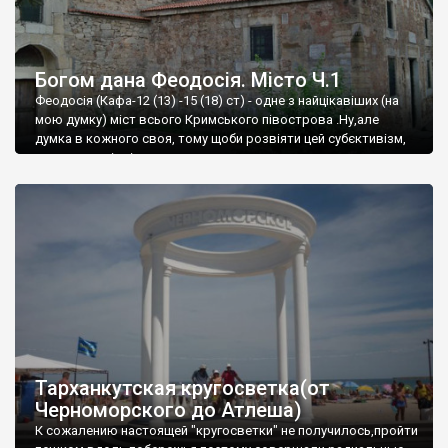
Богом дана Феодосія. Місто Ч.1
Феодосія (Кафа-12 (13) -15 (18) ст) - одне з найцікавіших (на
мою думку) міст всього Кримського півострова .Ну,але
думка в кожного своя, тому щоби розвіяти цей субєктивізм,
запрошую відвідати це
Тарханкутская кругосветка(от
Черноморского до Атлеша)
К сожалению настоящей "кругосветки" не получилось,пройти