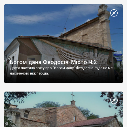
Богом дана Феодосія. Місто Ч.2
Друга частина звіту про "Богом дану" Феодосію буде не менш
насиченою ніж перша.