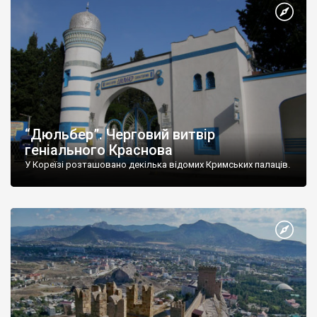
“Дюльбер”. Черговий витвір
геніального Краснова
У Кореїзі розташовано декілька відомих Кримських палаців.