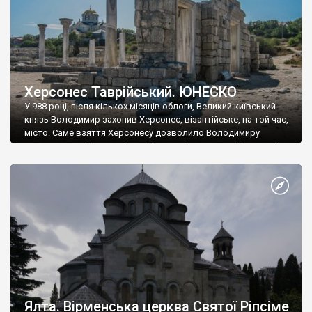
Херсонес Таврійський. ЮНЕСКО
У 988 році, після кількох місяців облоги, Великий київський
князь Володимир захопив Херсонес, візантійське, на той час,
місто. Саме взяття Херсонесу дозволило Володимиру
диктувати свої умови візантійському імператору Василю ІІ, та
одружитися з його дочкою Ганною. Цього ж року, в
Херсонесі Володимир-язичник, став Василем-християнином.
А потім було Хрещення Русі. На честь Херсонесу Таврійського
названо місто […]
Ялта. Вірменська церква Святої Ріпсіме