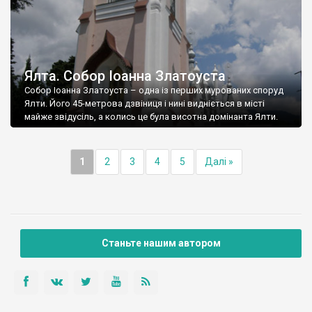
Ялта. Собор Іоанна Златоуста
Собор Іоанна Златоуста – одна із перших мурованих споруд
Ялти. Його 45-метрова дзвіниця і нині видніється в місті
майже звідусіль, а колись це була висотна домінанта Ялти.
1
2
3
4
5
Далі »
Станьте нашим автором