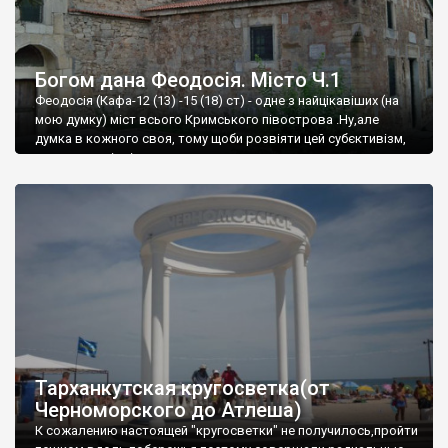
Богом дана Феодосія. Місто Ч.1
Феодосія (Кафа-12 (13) -15 (18) ст) - одне з найцікавіших (на
мою думку) міст всього Кримського півострова .Ну,але
думка в кожного своя, тому щоби розвіяти цей субєктивізм,
запрошую відвідати це
Тарханкутская кругосветка(от
Черноморского до Атлеша)
К сожалению настоящей "кругосветки" не получилось,пройти