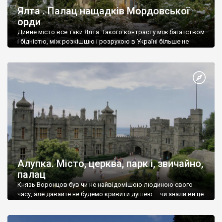
Ялта . Палац нащадків Мордовської
орди
Дивне місто все таки Ялта. Такого контрасту між багатством
і бідністю, між розкішшю і розрухою в Україні більше не
знайдеш.
Алупка. Місто, церква, парк і, звичайно,
палац
Князь Воронцов був чи не найвідомішою людиною свого
часу, але давайте не будемо кривити душею – чи знали ви це
прізвище до відвідин Алупки? Мабуть все таки ні.