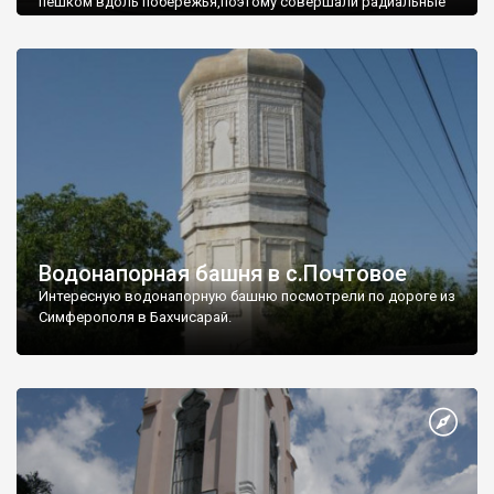
пешком вдоль побережья,поэтому совершали радиальные
вылазки из Оленевки.
Водонапорная башня в с.Почтовое
Интересную водонапорную башню посмотрели по дороге из
Симферополя в Бахчисарай.