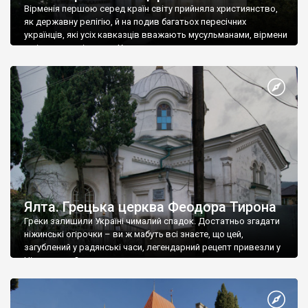
Вірменія першою серед країн світу прийняла християнство,
як державну релігію, й на подив багатьох пересічних
українців, які усіх кавказців вважають мусульманами, вірмени
є відданими вірянами Христа
Ялта. Грецька церква Феодора Тирона
Греки залишили Україні чималий спадок. Достатньо згадати
ніжинські огірочки – ви ж мабуть всі знаєте, що цей,
загублений у радянські часи, легендарний рецепт привезли у
Ніжин греки?