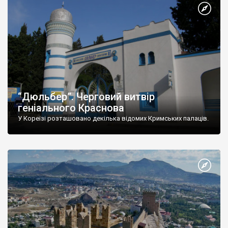
“Дюльбер”. Черговий витвір
геніального Краснова
У Кореїзі розташовано декілька відомих Кримських палаців.