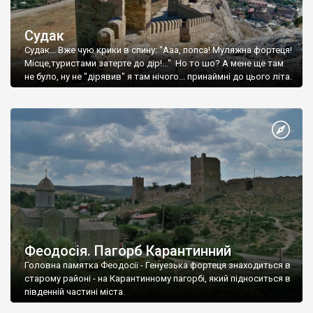
Судак
Судак... Вже чую крики в спину: "Ааа, попса! Муляжна фортеця!
Місце,туристами затерте до дір!..." Но то шо? А мене ще там
не було, ну не "дірявив" я там нічого... принаймні до цього літа.
Феодосія. Пагорб Карантинний
Головна памятка Феодосії - Генуезька фортеця знаходиться в
старому районі - на Карантинному пагорбі, який підноситься в
південній частині міста.