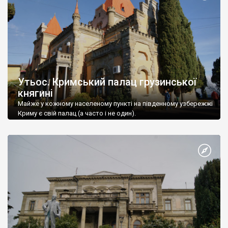
Утьос. Кримський палац грузинської
княгині
Майже у кожному населеному пункті на південному узбережжі
Криму є свій палац (а часто і не один).