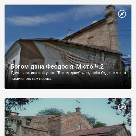
Богом дана Феодосія. Місто Ч.2
Друга частина звіту про "Богом дану" Феодосію буде не менш
насиченою ніж перша.