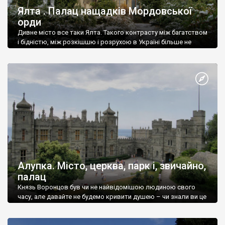
Ялта . Палац нащадків Мордовської
орди
Дивне місто все таки Ялта. Такого контрасту між багатством
і бідністю, між розкішшю і розрухою в Україні більше не
знайдеш.
Алупка. Місто, церква, парк і, звичайно,
палац
Князь Воронцов був чи не найвідомішою людиною свого
часу, але давайте не будемо кривити душею – чи знали ви це
прізвище до відвідин Алупки? Мабуть все таки ні.