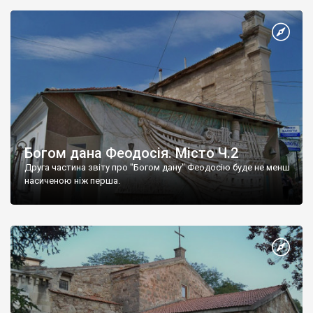
Богом дана Феодосія. Місто Ч.2
Друга частина звіту про "Богом дану" Феодосію буде не менш
насиченою ніж перша.