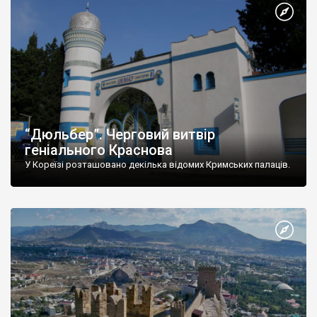
“Дюльбер”. Черговий витвір
геніального Краснова
У Кореїзі розташовано декілька відомих Кримських палаців.