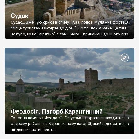
Судак
Судак... Вже чую крики в спину: "Ааа, попса! Муляжна фортеця!
Місце,туристами затерте до дір!..." Но то шо? А мене ще там
не було, ну не "дірявив" я там нічого... принаймні до цього літа.
Феодосія. Пагорб Карантинний
Головна памятка Феодосії - Генуезька фортеця знаходиться в
старому районі - на Карантинному пагорбі, який підноситься в
південній частині міста.