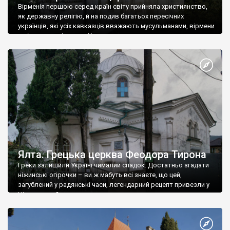
Вірменія першою серед країн світу прийняла християнство,
як державну релігію, й на подив багатьох пересічних
українців, які усіх кавказців вважають мусульманами, вірмени
є відданими вірянами Христа
Ялта. Грецька церква Феодора Тирона
Греки залишили Україні чималий спадок. Достатньо згадати
ніжинські огірочки – ви ж мабуть всі знаєте, що цей,
загублений у радянські часи, легендарний рецепт привезли у
Ніжин греки?