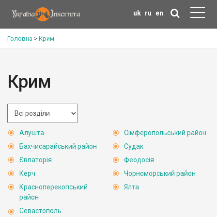
uk
ru
en
Головна
>
Крим
Крим
Алушта
Сімферопольський район
Бахчисарайський район
Судак
Євпаторія
Феодосія
Керч
Чорноморський район
Красноперекопський
Ялта
район
Севастополь