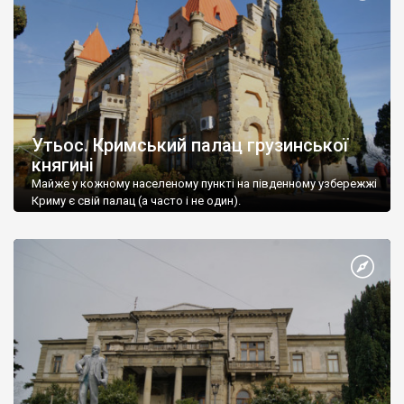
Утьос. Кримський палац грузинської
княгині
Майже у кожному населеному пункті на південному узбережжі
Криму є свій палац (а часто і не один).