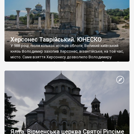
Херсонес Таврійський. ЮНЕСКО
У 988 році, після кількох місяців облоги, Великий київський
князь Володимир захопив Херсонес, візантійське, на той час,
місто. Саме взяття Херсонесу дозволило Володимиру
диктувати свої умови візантійському імператору Василю ІІ, та
одружитися з його дочкою Ганною. Цього ж року, в
Херсонесі Володимир-язичник, став Василем-християнином.
А потім було Хрещення Русі. На честь Херсонесу Таврійського
названо місто […]
Ялта. Вірменська церква Святої Ріпсіме