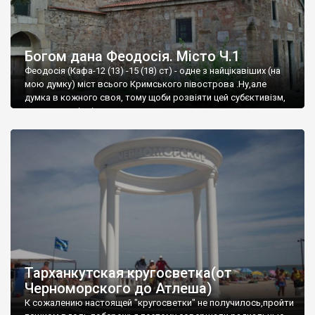
Богом дана Феодосія. Місто Ч.1
Феодосія (Кафа-12 (13) -15 (18) ст) - одне з найцікавіших (на
мою думку) міст всього Кримського півострова .Ну,але
думка в кожного своя, тому щоби розвіяти цей субєктивізм,
запрошую відвідати це
Тарханкутская кругосветка(от
Черноморского до Атлеша)
К сожалению настоящей "кругосветки" не получилось,пройти