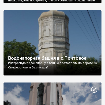
пешком вдоль побережья,поэтому совершали радиальные
вылазки из Оленевки.
Водонапорная башня в с.Почтовое
Интересную водонапорную башню посмотрели по дороге из
Симферополя в Бахчисарай.