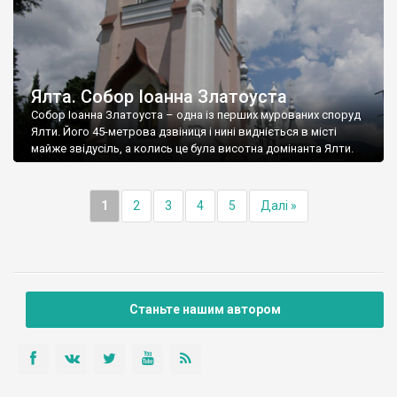
Ялта. Собор Іоанна Златоуста
Собор Іоанна Златоуста – одна із перших мурованих споруд
Ялти. Його 45-метрова дзвіниця і нині видніється в місті
майже звідусіль, а колись це була висотна домінанта Ялти.
1
2
3
4
5
Далі »
Станьте нашим автором