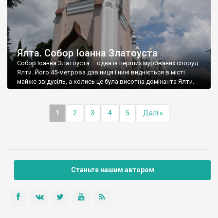
Ялта. Собор Іоанна Златоуста
Собор Іоанна Златоуста – одна із перших мурованих споруд
Ялти. Його 45-метрова дзвіниця і нині видніється в місті
майже звідусіль, а колись це була висотна домінанта Ялти.
1
2
3
4
5
Далі »
Станьте нашим автором