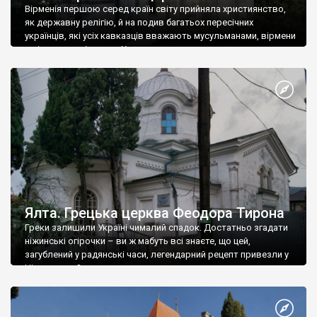
Вірменія першою серед країн світу прийняла християнство,
як державну релігію, й на подив багатьох пересічних
українців, які усіх кавказців вважають мусульманами, вірмени
є відданими вірянами Христа
Ялта. Грецька церква Феодора Тирона
Греки залишили Україні чималий спадок. Достатньо згадати
ніжинські огірочки – ви ж мабуть всі знаєте, що цей,
загублений у радянські часи, легендарний рецепт привезли у
Ніжин греки?