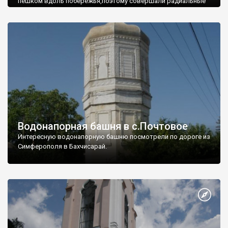
пешком вдоль побережья,поэтому совершали радиальные
вылазки из Оленевки.
Водонапорная башня в с.Почтовое
Интересную водонапорную башню посмотрели по дороге из
Симферополя в Бахчисарай.