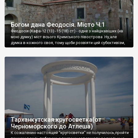
Богом дана Феодосія. Місто Ч.1
Феодосія (Кафа-12 (13) -15 (18) ст) - одне з найцікавіших (на
мою думку) міст всього Кримського півострова .Ну,але
думка в кожного своя, тому щоби розвіяти цей субєктивізм,
запрошую відвідати це
Тарханкутская кругосветка(от
Черноморского до Атлеша)
К сожалению настоящей "кругосветки" не получилось,пройти