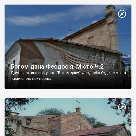
Богом дана Феодосія. Місто Ч.2
Друга частина звіту про "Богом дану" Феодосію буде не менш
насиченою ніж перша.