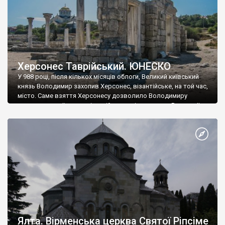
Херсонес Таврійський. ЮНЕСКО
У 988 році, після кількох місяців облоги, Великий київський
князь Володимир захопив Херсонес, візантійське, на той час,
місто. Саме взяття Херсонесу дозволило Володимиру
диктувати свої умови візантійському імператору Василю ІІ, та
одружитися з його дочкою Ганною. Цього ж року, в
Херсонесі Володимир-язичник, став Василем-християнином.
А потім було Хрещення Русі. На честь Херсонесу Таврійського
названо місто […]
Ялта. Вірменська церква Святої Ріпсіме