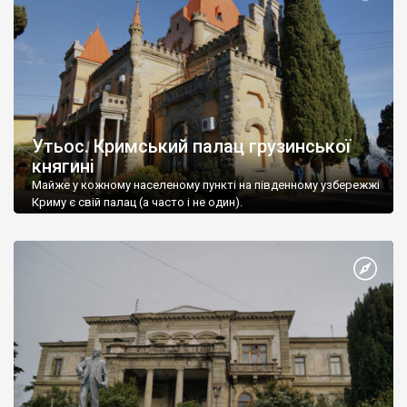
Утьос. Кримський палац грузинської
княгині
Майже у кожному населеному пункті на південному узбережжі
Криму є свій палац (а часто і не один).