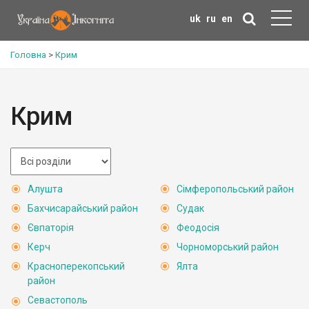
uk
ru
en
Головна
>
Крим
Крим
Алушта
Сімферопольський район
Бахчисарайський район
Судак
Євпаторія
Феодосія
Керч
Чорноморський район
Красноперекопський
Ялта
район
Севастополь