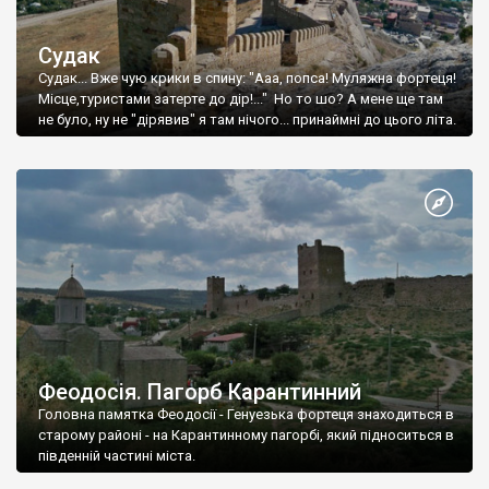
Судак
Судак... Вже чую крики в спину: "Ааа, попса! Муляжна фортеця!
Місце,туристами затерте до дір!..." Но то шо? А мене ще там
не було, ну не "дірявив" я там нічого... принаймні до цього літа.
Феодосія. Пагорб Карантинний
Головна памятка Феодосії - Генуезька фортеця знаходиться в
старому районі - на Карантинному пагорбі, який підноситься в
південній частині міста.