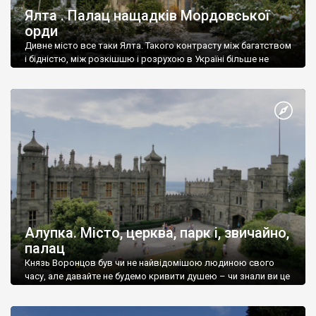
Ялта . Палац нащадків Мордовської
орди
Дивне місто все таки Ялта. Такого контрасту між багатством
і бідністю, між розкішшю і розрухою в Україні більше не
знайдеш.
Алупка. Місто, церква, парк і, звичайно,
палац
Князь Воронцов був чи не найвідомішою людиною свого
часу, але давайте не будемо кривити душею – чи знали ви це
прізвище до відвідин Алупки? Мабуть все таки ні.