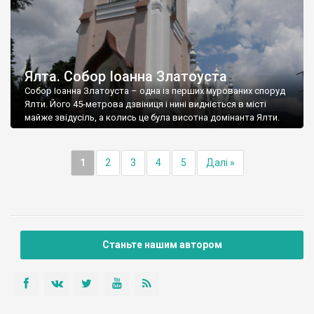
Ялта. Собор Іоанна Златоуста
Собор Іоанна Златоуста – одна із перших мурованих споруд
Ялти. Його 45-метрова дзвіниця і нині видніється в місті
майже звідусіль, а колись це була висотна домінанта Ялти.
1
2
3
4
5
Далі »
Станьте нашим автором