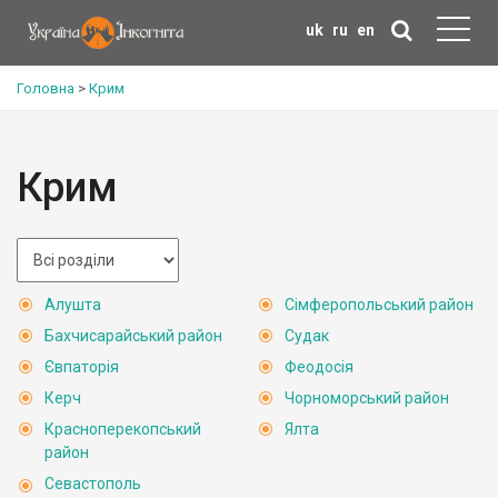
uk
ru
en
Головна
>
Крим
Крим
Алушта
Сімферопольський район
Бахчисарайський район
Судак
Євпаторія
Феодосія
Керч
Чорноморський район
Красноперекопський
Ялта
район
Севастополь