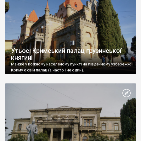
Утьос. Кримський палац грузинської
княгині
Майже у кожному населеному пункті на південному узбережжі
Криму є свій палац (а часто і не один).