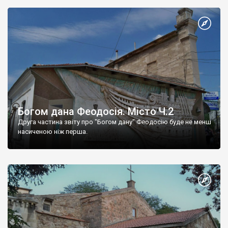
Богом дана Феодосія. Місто Ч.2
Друга частина звіту про "Богом дану" Феодосію буде не менш
насиченою ніж перша.