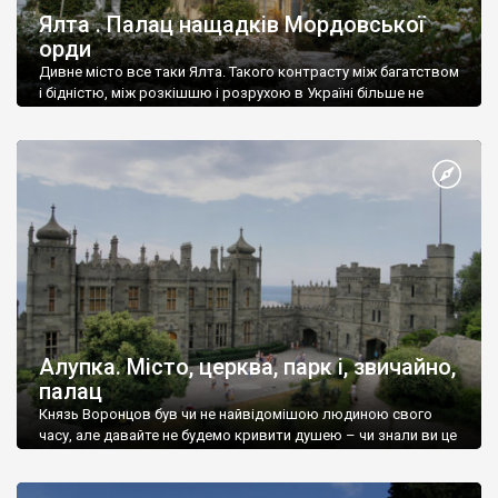
Ялта . Палац нащадків Мордовської
орди
Дивне місто все таки Ялта. Такого контрасту між багатством
і бідністю, між розкішшю і розрухою в Україні більше не
знайдеш.
Алупка. Місто, церква, парк і, звичайно,
палац
Князь Воронцов був чи не найвідомішою людиною свого
часу, але давайте не будемо кривити душею – чи знали ви це
прізвище до відвідин Алупки? Мабуть все таки ні.