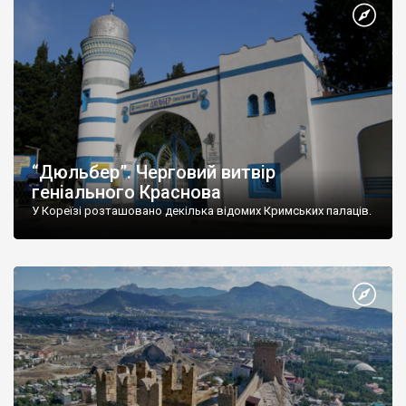
“Дюльбер”. Черговий витвір
геніального Краснова
У Кореїзі розташовано декілька відомих Кримських палаців.