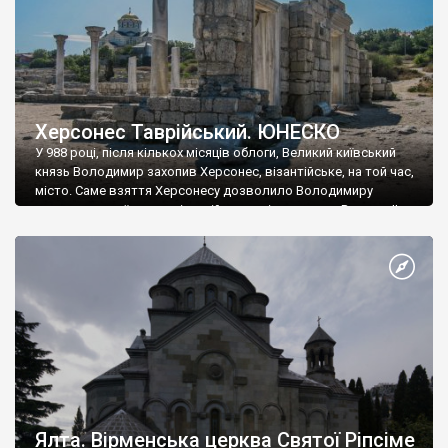
Херсонес Таврійський. ЮНЕСКО
У 988 році, після кількох місяців облоги, Великий київський
князь Володимир захопив Херсонес, візантійське, на той час,
місто. Саме взяття Херсонесу дозволило Володимиру
диктувати свої умови візантійському імператору Василю ІІ, та
одружитися з його дочкою Ганною. Цього ж року, в
Херсонесі Володимир-язичник, став Василем-християнином.
А потім було Хрещення Русі. На честь Херсонесу Таврійського
названо місто […]
Ялта. Вірменська церква Святої Ріпсіме