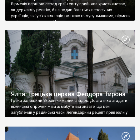
Вірменія першою серед країн світу прийняла християнство,
як державну релігію, й на подив багатьох пересічних
українців, які усіх кавказців вважають мусульманами, вірмени
є відданими вірянами Христа
Ялта. Грецька церква Феодора Тирона
Греки залишили Україні чималий спадок. Достатньо згадати
ніжинські огірочки – ви ж мабуть всі знаєте, що цей,
загублений у радянські часи, легендарний рецепт привезли у
Ніжин греки?