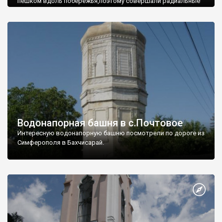
пешком вдоль побережья,поэтому совершали радиальные
вылазки из Оленевки.
Водонапорная башня в с.Почтовое
Интересную водонапорную башню посмотрели по дороге из
Симферополя в Бахчисарай.