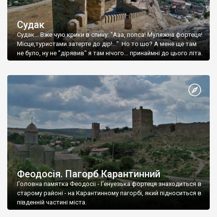
Судак
Судак... Вже чую крики в спину: "Ааа, попса! Муляжна фортеця!
Місце,туристами затерте до дір!..." Но то шо? А мене ще там
не було, ну не "дірявив" я там нічого... принаймні до цього літа.
Феодосія. Пагорб Карантинний
Головна памятка Феодосії - Генуезька фортеця знаходиться в
старому районі - на Карантинному пагорбі, який підноситься в
південній частині міста.