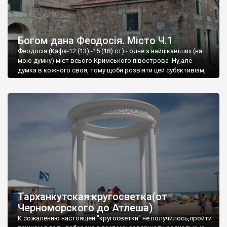
Богом дана Феодосія. Місто Ч.1
Феодосія (Кафа-12 (13) -15 (18) ст) - одне з найцікавіших (на
мою думку) міст всього Кримського півострова .Ну,але
думка в кожного своя, тому щоби розвіяти цей субєктивізм,
запрошую відвідати це
Тарханкутская кругосветка(от
Черноморского до Атлеша)
К сожалению настоящей "кругосветки" не получилось,пройти