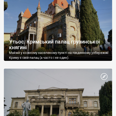
Утьос. Кримський палац грузинської
княгині
Майже у кожному населеному пункті на південному узбережжі
Криму є свій палац (а часто і не один).