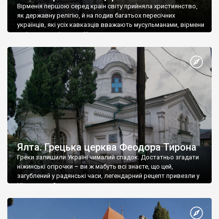
Вірменія першою серед країн світу прийняла християнство,
як державну релігію, й на подив багатьох пересічних
українців, які усіх кавказців вважають мусульманами, вірмени
є відданими вірянами Христа
Ялта. Грецька церква Феодора Тирона
Греки залишили Україні чималий спадок. Достатньо згадати
ніжинські огірочки – ви ж мабуть всі знаєте, що цей,
загублений у радянські часи, легендарний рецепт привезли у
Ніжин греки?