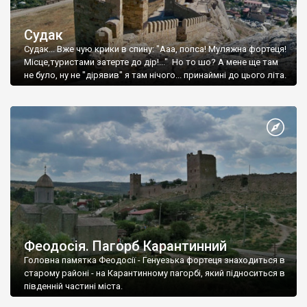
Судак
Судак... Вже чую крики в спину: "Ааа, попса! Муляжна фортеця!
Місце,туристами затерте до дір!..." Но то шо? А мене ще там
не було, ну не "дірявив" я там нічого... принаймні до цього літа.
Феодосія. Пагорб Карантинний
Головна памятка Феодосії - Генуезька фортеця знаходиться в
старому районі - на Карантинному пагорбі, який підноситься в
південній частині міста.