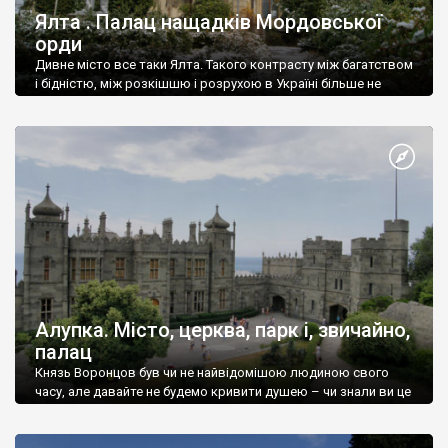
Ялта . Палац нащадків Мордовської
орди
Дивне місто все таки Ялта. Такого контрасту між багатством
і бідністю, між розкішшю і розрухою в Україні більше не
знайдеш.
Алупка. Місто, церква, парк і, звичайно,
палац
Князь Воронцов був чи не найвідомішою людиною свого
часу, але давайте не будемо кривити душею – чи знали ви це
прізвище до відвідин Алупки? Мабуть все таки ні.