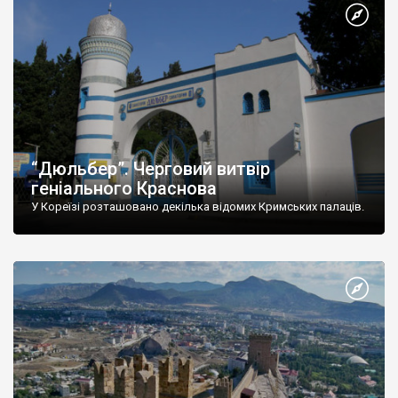
“Дюльбер”. Черговий витвір
геніального Краснова
У Кореїзі розташовано декілька відомих Кримських палаців.