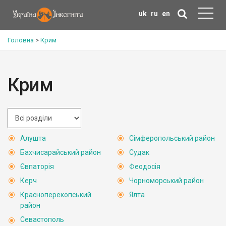
uk
ru
en
Головна
>
Крим
Крим
Алушта
Сімферопольський район
Бахчисарайський район
Судак
Євпаторія
Феодосія
Керч
Чорноморський район
Красноперекопський
Ялта
район
Севастополь