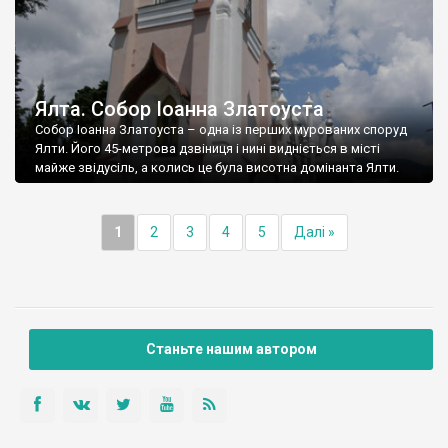
Ялта. Собор Іоанна Златоуста
Собор Іоанна Златоуста – одна із перших мурованих споруд
Ялти. Його 45-метрова дзвіниця і нині видніється в місті
майже звідусіль, а колись це була висотна домінанта Ялти.
1
2
3
4
5
Далі »
Станьте нашим автором