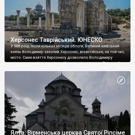
Херсонес Таврійський. ЮНЕСКО
У 988 році, після кількох місяців облоги, Великий київський
князь Володимир захопив Херсонес, візантійське, на той час,
місто. Саме взяття Херсонесу дозволило Володимиру
диктувати свої умови візантійському імператору Василю ІІ, та
одружитися з його дочкою Ганною. Цього ж року, в
Херсонесі Володимир-язичник, став Василем-християнином.
А потім було Хрещення Русі. На честь Херсонесу Таврійського
названо місто […]
Ялта. Вірменська церква Святої Ріпсіме