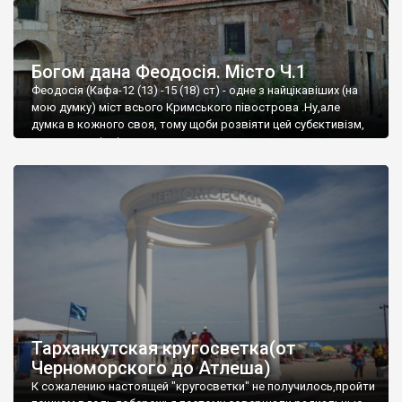
Богом дана Феодосія. Місто Ч.1
Феодосія (Кафа-12 (13) -15 (18) ст) - одне з найцікавіших (на
мою думку) міст всього Кримського півострова .Ну,але
думка в кожного своя, тому щоби розвіяти цей субєктивізм,
запрошую відвідати це
Тарханкутская кругосветка(от
Черноморского до Атлеша)
К сожалению настоящей "кругосветки" не получилось,пройти