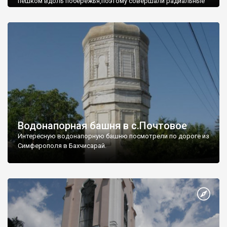
пешком вдоль побережья,поэтому совершали радиальные
вылазки из Оленевки.
Водонапорная башня в с.Почтовое
Интересную водонапорную башню посмотрели по дороге из
Симферополя в Бахчисарай.