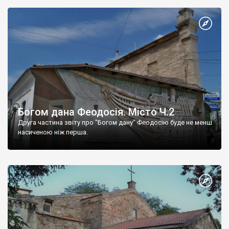
Богом дана Феодосія. Місто Ч.2
Друга частина звіту про "Богом дану" Феодосію буде не менш
насиченою ніж перша.