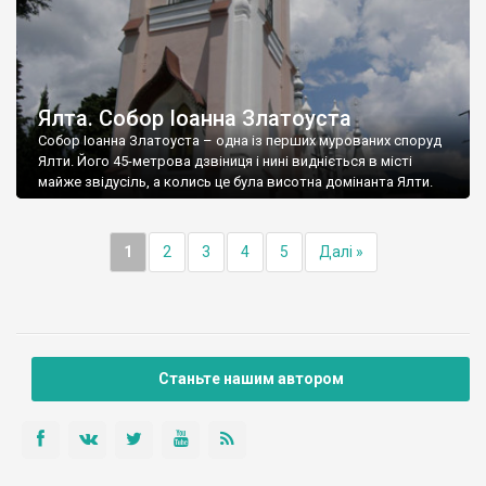
Ялта. Собор Іоанна Златоуста
Собор Іоанна Златоуста – одна із перших мурованих споруд
Ялти. Його 45-метрова дзвіниця і нині видніється в місті
майже звідусіль, а колись це була висотна домінанта Ялти.
1
2
3
4
5
Далі »
Станьте нашим автором