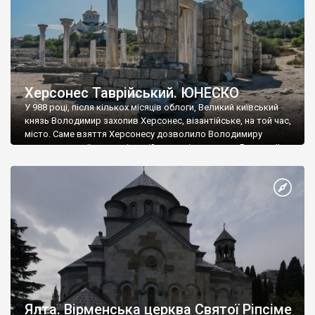
Херсонес Таврійський. ЮНЕСКО
У 988 році, після кількох місяців облоги, Великий київський
князь Володимир захопив Херсонес, візантійське, на той час,
місто. Саме взяття Херсонесу дозволило Володимиру
диктувати свої умови візантійському імператору Василю ІІ, та
одружитися з його дочкою Ганною. Цього ж року, в
Херсонесі Володимир-язичник, став Василем-християнином.
А потім було Хрещення Русі. На честь Херсонесу Таврійського
названо місто […]
Ялта. Вірменська церква Святої Ріпсіме