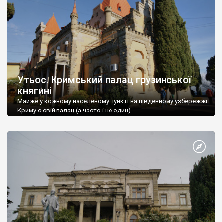
Утьос. Кримський палац грузинської
княгині
Майже у кожному населеному пункті на південному узбережжі
Криму є свій палац (а часто і не один).