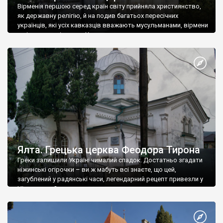
Вірменія першою серед країн світу прийняла християнство,
як державну релігію, й на подив багатьох пересічних
українців, які усіх кавказців вважають мусульманами, вірмени
є відданими вірянами Христа
Ялта. Грецька церква Феодора Тирона
Греки залишили Україні чималий спадок. Достатньо згадати
ніжинські огірочки – ви ж мабуть всі знаєте, що цей,
загублений у радянські часи, легендарний рецепт привезли у
Ніжин греки?