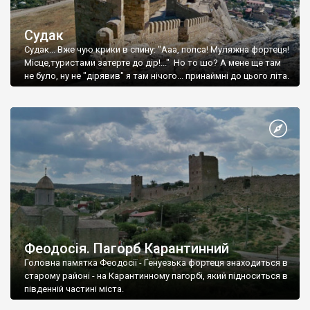
Судак
Судак... Вже чую крики в спину: "Ааа, попса! Муляжна фортеця!
Місце,туристами затерте до дір!..." Но то шо? А мене ще там
не було, ну не "дірявив" я там нічого... принаймні до цього літа.
Феодосія. Пагорб Карантинний
Головна памятка Феодосії - Генуезька фортеця знаходиться в
старому районі - на Карантинному пагорбі, який підноситься в
південній частині міста.