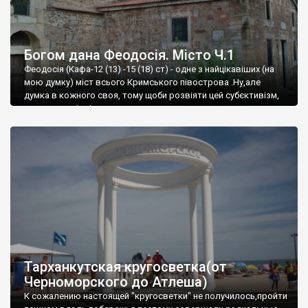
Богом дана Феодосія. Місто Ч.1
Феодосія (Кафа-12 (13) -15 (18) ст) - одне з найцікавіших (на
мою думку) міст всього Кримського півострова .Ну,але
думка в кожного своя, тому щоби розвіяти цей субєктивізм,
запрошую відвідати це
Тарханкутская кругосветка(от
Черноморского до Атлеша)
К сожалению настоящей "кругосветки" не получилось,пройти