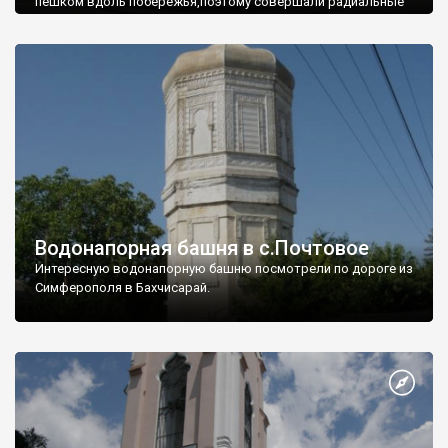
пешком вдоль побережья,поэтому совершали радиальные
вылазки из Оленевки.
Водонапорная башня в с.Почтовое
Интересную водонапорную башню посмотрели по дороге из
Симферополя в Бахчисарай.