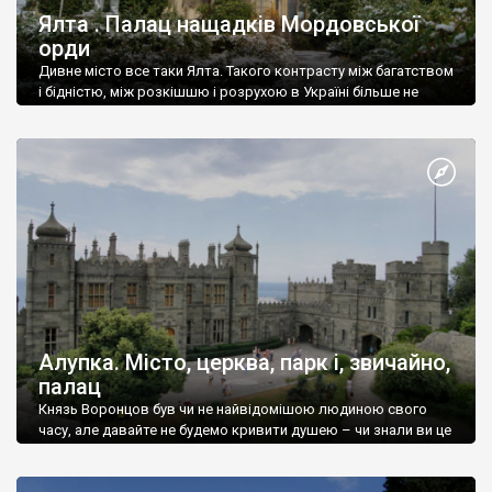
Ялта . Палац нащадків Мордовської
орди
Дивне місто все таки Ялта. Такого контрасту між багатством
і бідністю, між розкішшю і розрухою в Україні більше не
знайдеш.
Алупка. Місто, церква, парк і, звичайно,
палац
Князь Воронцов був чи не найвідомішою людиною свого
часу, але давайте не будемо кривити душею – чи знали ви це
прізвище до відвідин Алупки? Мабуть все таки ні.