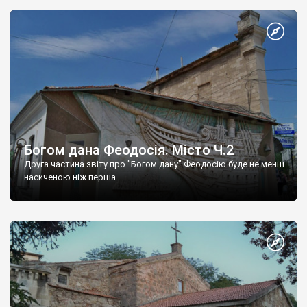
Богом дана Феодосія. Місто Ч.2
Друга частина звіту про "Богом дану" Феодосію буде не менш
насиченою ніж перша.