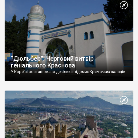
“Дюльбер”. Черговий витвір
геніального Краснова
У Кореїзі розташовано декілька відомих Кримських палаців.