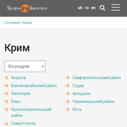
uk
ru
en
Головна
>
Крим
Крим
Алушта
Сімферопольський район
Бахчисарайський район
Судак
Євпаторія
Феодосія
Керч
Чорноморський район
Красноперекопський
Ялта
район
Севастополь