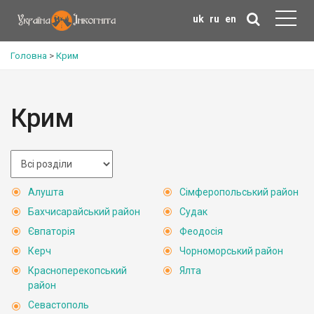
uk
ru
en
Головна
>
Крим
Крим
Алушта
Сімферопольський район
Бахчисарайський район
Судак
Євпаторія
Феодосія
Керч
Чорноморський район
Красноперекопський
Ялта
район
Севастополь