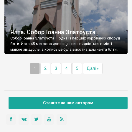
Ялта. Собор Іоанна Златоуста
Собор Іоанна Златоуста – одна із перших мурованих споруд
Ялти. Його 45-метрова дзвіниця і нині видніється в місті
майже звідусіль, а колись це була висотна домінанта Ялти.
1
2
3
4
5
Далі »
Станьте нашим автором