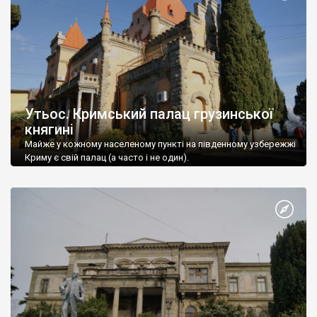
Утьос. Кримський палац грузинської
княгині
Майже у кожному населеному пункті на південному узбережжі
Криму є свій палац (а часто і не один).