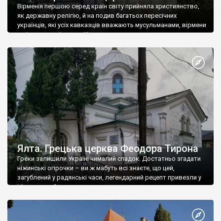
Вірменія першою серед країн світу прийняла християнство,
як державну релігію, й на подив багатьох пересічних
українців, які усіх кавказців вважають мусульманами, вірмени
є відданими вірянами Христа
Ялта. Грецька церква Феодора Тирона
Греки залишили Україні чималий спадок. Достатньо згадати
ніжинські огірочки – ви ж мабуть всі знаєте, що цей,
загублений у радянські часи, легендарний рецепт привезли у
Ніжин греки?