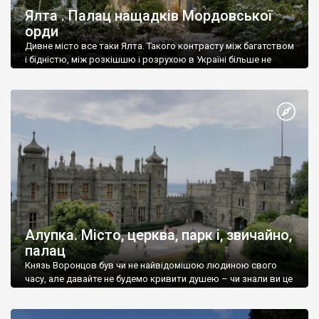
Ялта . Палац нащадків Мордовської
орди
Дивне місто все таки Ялта. Такого контрасту між багатством
і бідністю, між розкішшю і розрухою в Україні більше не
знайдеш.
Алупка. Місто, церква, парк і, звичайно,
палац
Князь Воронцов був чи не найвідомішою людиною свого
часу, але давайте не будемо кривити душею – чи знали ви це
прізвище до відвідин Алупки? Мабуть все таки ні.