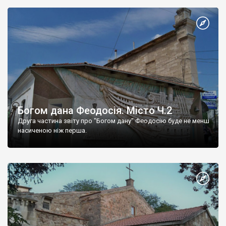
Богом дана Феодосія. Місто Ч.2
Друга частина звіту про "Богом дану" Феодосію буде не менш
насиченою ніж перша.