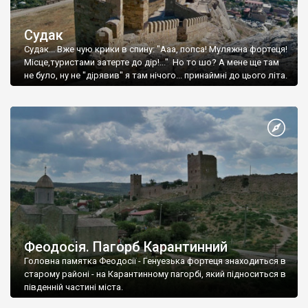
Судак
Судак... Вже чую крики в спину: "Ааа, попса! Муляжна фортеця!
Місце,туристами затерте до дір!..." Но то шо? А мене ще там
не було, ну не "дірявив" я там нічого... принаймні до цього літа.
Феодосія. Пагорб Карантинний
Головна памятка Феодосії - Генуезька фортеця знаходиться в
старому районі - на Карантинному пагорбі, який підноситься в
південній частині міста.