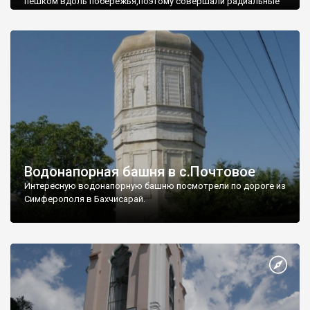
пешком вдоль побережья,поэтому совершали радиальные
вылазки из Оленевки.
Водонапорная башня в с.Почтовое
Интересную водонапорную башню посмотрели по дороге из
Симферополя в Бахчисарай.