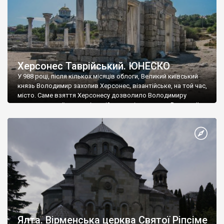
Херсонес Таврійський. ЮНЕСКО
У 988 році, після кількох місяців облоги, Великий київський
князь Володимир захопив Херсонес, візантійське, на той час,
місто. Саме взяття Херсонесу дозволило Володимиру
диктувати свої умови візантійському імператору Василю ІІ, та
одружитися з його дочкою Ганною. Цього ж року, в
Херсонесі Володимир-язичник, став Василем-християнином.
А потім було Хрещення Русі. На честь Херсонесу Таврійського
названо місто […]
Ялта. Вірменська церква Святої Ріпсіме