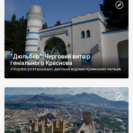
“Дюльбер”. Черговий витвір
геніального Краснова
У Кореїзі розташовано декілька відомих Кримських палаців.