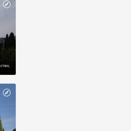
же
нство,