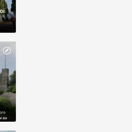
ої
ого
и ви