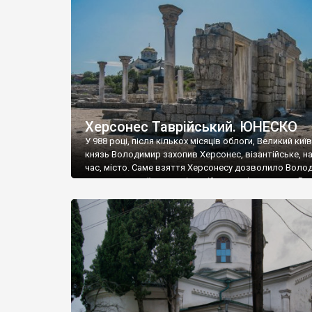
музею «Новгородський музей-заповідник» сотні арт
візантійської доби. Раритети викрадені з фондів об’
культурної спадщини ЮНЕСКО «Херсонеса Таврійсько
Офіційно – на виставку «Золото Візантії», але експер
влада в Україні вважають це лише […]
Херсонес Таврійський. ЮНЕСКО
У 988 році, після кількох місяців облоги, Великий киї
князь Володимир захопив Херсонес, візантійське, на
час, місто. Саме взяття Херсонесу дозволило Воло
диктувати свої умови візантійському імператору Вас
та одружитися з його дочкою Ганною. Цього ж року,
Херсонесі Володимир-язичник, став Василем-
християнином. А потім було Хрещення Русі. На честь
Херсонесу Таврійського названо місто […]