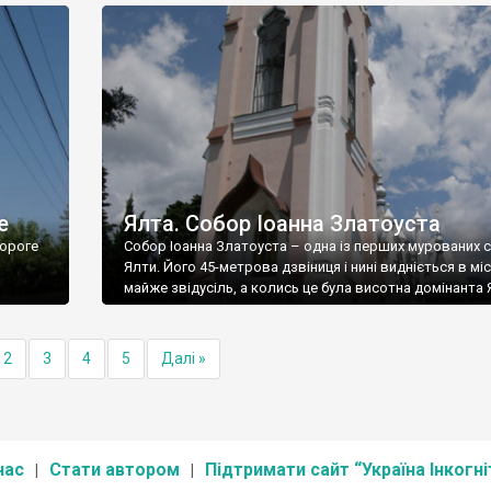
е
Ялта. Собор Іоанна Златоуста
ороге
Собор Іоанна Златоуста – одна із перших мурованих 
Ялти. Його 45-метрова дзвіниця і нині видніється в міс
майже звідусіль, а колись це була висотна домінанта 
2
3
4
5
Далі »
нас
Стати автором
Підтримати сайт “Україна Інкогні