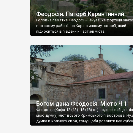
Феодосія. Пагорб Карантинний
Головна памятка Феодосії - Генуезька фортеця знах
в старому районі - на Карантинному пагорбі, який
підноситься в південній частині міста.
Богом дана Феодосія. Місто Ч.1
Феодосія (Кафа-12 (13) -15 (18) ст) - одне з найцікаві
мою думку) міст всього Кримського півострова .Ну,
думка в кожного своя, тому щоби розвіяти цей субєк
запрошую відвідати це