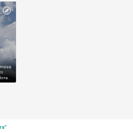
споруд
ті
Ялти.
та”