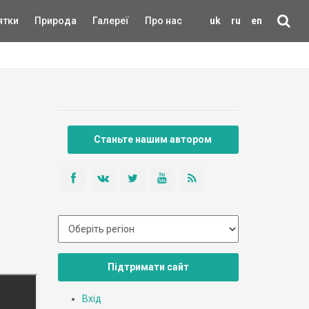
ятки
Природа
Галереї
Про нас
uk
ru
en
Станьте нашим автором
Підтримати сайт
Вхід