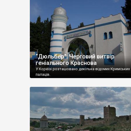
“Дюльбер”. Черговий витвір
геніального Краснова
У Кореїзі розташовано декілька відомих Кримських
палаців.