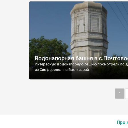
Водонапорная башня в с.Почтово
Интересную водонапорную башню посмотрели по д
из Симферополя в Бахчисарай.
1
Про 