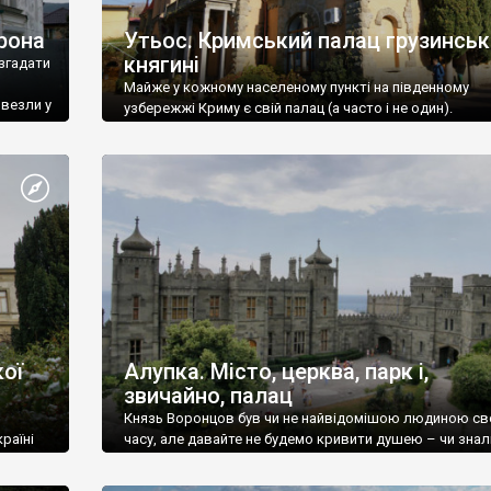
рона
Утьос. Кримський палац грузинськ
княгині
згадати
Майже у кожному населеному пункті на південному
ивезли у
узбережжі Криму є свій палац (а часто і не один).
ої
Алупка. Місто, церква, парк і,
звичайно, палац
Князь Воронцов був чи не найвідомішою людиною св
раїні
часу, але давайте не будемо кривити душею – чи знал
це прізвище до відвідин Алупки? Мабуть все таки ні.