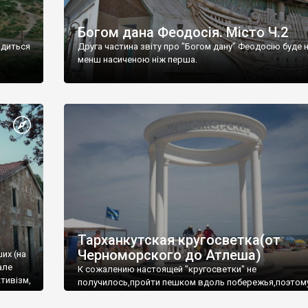
Богом дана Феодосія. Місто Ч.2
одиться
Друга частина звіту про "Богом дану" Феодосію буде 
менш насиченою ніж перша.
Тарханкутская кругосветка(от
Черноморского до Атлеша)
ших (на
але
К сожалению настоящей "кругосветки" не
тивізм,
получилось,пройти пешком вдоль побережья,поэтом
совершали радиальные вылазки из Оленевки.