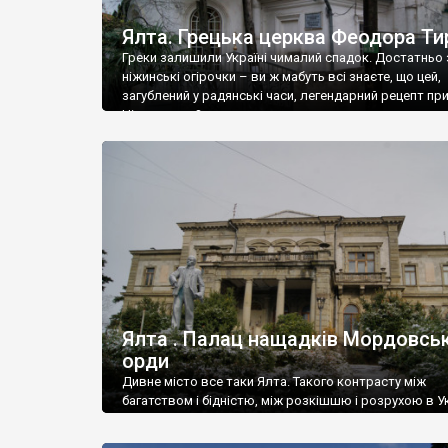
Ялта. Грецька церква Феодора Ти
Греки залишили Україні чималий спадок. Достатньо 
ніжинські огірочки – ви ж мабуть всі знаєте, що цей,
загублений у радянські часи, легендарний рецепт пр
Ніжин греки?
Ялта . Палац нащадків Мордовськ
орди
Дивне місто все таки Ялта. Такого контрасту між
багатством і бідністю, між розкішшю і розрухою в Ук
більше не знайдеш.