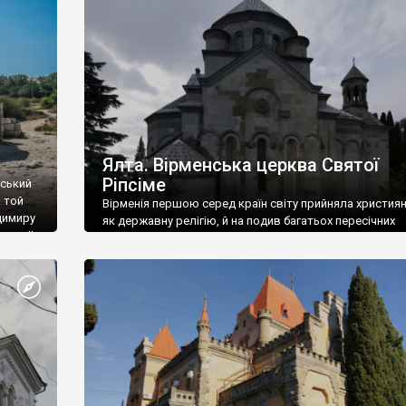
ефактів
називаються «повстяками» (postaki)…” “Вино. Крим
єкту
виробляє відмінне вино і його вдосталь: воно все ду
го».
легке біле і дуже […]
ти та
Ялта. Вірменська церква Святої
Ріпсіме
вський
 той
Вірменія першою серед країн світу прийняла христия
димиру
як державну релігію, й на подив багатьох пересічних
илю ІІ,
українців, які усіх кавказців вважають мусульманами,
 в
вірмени є відданими вірянами Христа