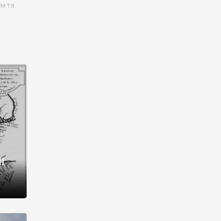
им та
ора і
є
го типу,
ей-
рний
ста:
 райони
від 2
I
і,
рукти,
 котрі