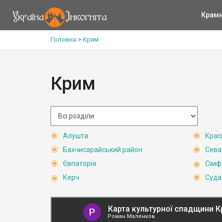
Крам
Головна
>
Крим
Крим
Алушта
Крас
Бахчисарайський район
Сева
Євпаторія
Сімф
Керч
Суда