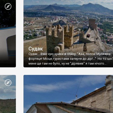
Судак
Судак... Вже чую крики в спину: "Ааа, попса! Муляжна
фортеця! Місце,туристами затерте до дір!..." Но то шо
мене ще там не було, ну не "дірявив" я там нічого...
принаймні до цього літа.