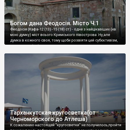
Богом дана Феодосія. Місто Ч.1
Феодосія (Кафа-12 (13) -15 (18) ст) - одне з найцікавіших (на
мою думку) міст всього Кримського півострова .Ну,але
думка в кожного своя, тому щоби розвіяти цей субєктивізм,
запрошую відвідати це
Тарханкутская кругосветка(от
Черноморского до Атлеша)
К сожалению настоящей "кругосветки" не получилось,пройти