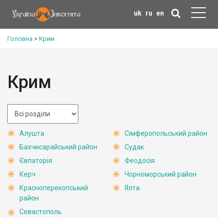
uk
ru
en
Головна
>
Крим
Крим
Алушта
Сімферопольський район
Бахчисарайський район
Судак
Євпаторія
Феодосія
Керч
Чорноморський район
Красноперекопський
Ялта
район
Севастополь