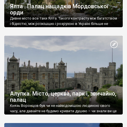
Ялта . Палац нащадків Мордовської
орди
Дивне місто все таки Ялта. Такого контрасту між багатством
і бідністю, між розкішшю і розрухою в Україні більше не
знайдеш.
Алупка. Місто, церква, парк і, звичайно,
палац
Князь Воронцов був чи не найвідомішою людиною свого
часу, але давайте не будемо кривити душею – чи знали ви це
прізвище до відвідин Алупки? Мабуть все таки ні.