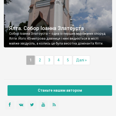
Ялта. Собор Іоанна Златоуста
Собор Іоанна Златоуста – одна із перших мурованих споруд
Ялти. Його 45-метрова дзвіниця і нині видніється в місті
майже звідусіль, а колись це була висотна домінанта Ялти.
1
2
3
4
5
Далі »
Станьте нашим автором