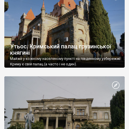
Утьос. Кримський палац грузинської
княгині
Майже у кожному населеному пункті на південному узбережжі
Криму є свій палац (а часто і не один).