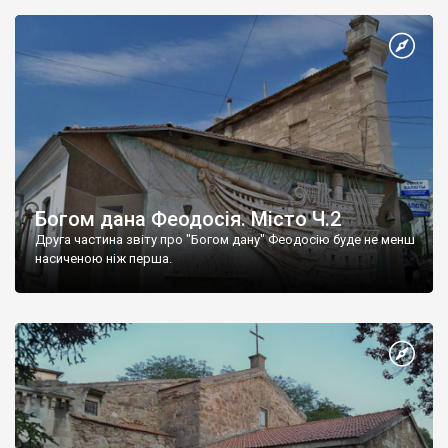
Богом дана Феодосія. Місто Ч.2
Друга частина звіту про "Богом дану" Феодосію буде не менш
насиченою ніж перша.