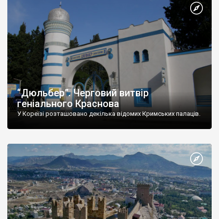
“Дюльбер”. Черговий витвір
геніального Краснова
У Кореїзі розташовано декілька відомих Кримських палаців.