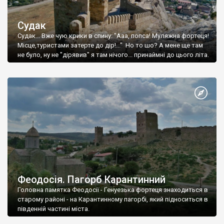
Судак
Судак... Вже чую крики в спину: "Ааа, попса! Муляжна фортеця!
Місце,туристами затерте до дір!..." Но то шо? А мене ще там
не було, ну не "дірявив" я там нічого... принаймні до цього літа.
Феодосія. Пагорб Карантинний
Головна памятка Феодосії - Генуезька фортеця знаходиться в
старому районі - на Карантинному пагорбі, який підноситься в
південній частині міста.