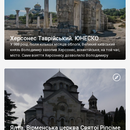
Херсонес Таврійський. ЮНЕСКО
У 988 році, після кількох місяців облоги, Великий київський
князь Володимир захопив Херсонес, візантійське, на той час,
місто. Саме взяття Херсонесу дозволило Володимиру
диктувати свої умови візантійському імператору Василю ІІ, та
одружитися з його дочкою Ганною. Цього ж року, в
Херсонесі Володимир-язичник, став Василем-християнином.
А потім було Хрещення Русі. На честь Херсонесу Таврійського
названо місто […]
Ялта. Вірменська церква Святої Ріпсіме