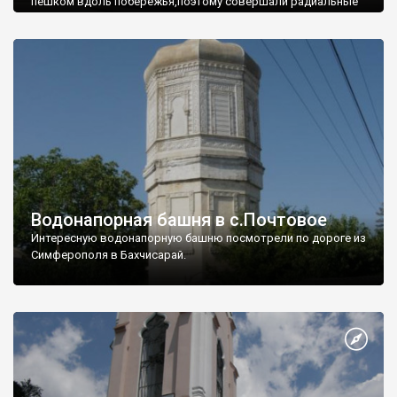
пешком вдоль побережья,поэтому совершали радиальные
вылазки из Оленевки.
Водонапорная башня в с.Почтовое
Интересную водонапорную башню посмотрели по дороге из
Симферополя в Бахчисарай.