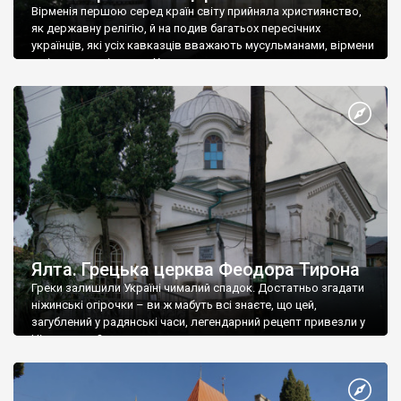
Вірменія першою серед країн світу прийняла християнство,
як державну релігію, й на подив багатьох пересічних
українців, які усіх кавказців вважають мусульманами, вірмени
є відданими вірянами Христа
Ялта. Грецька церква Феодора Тирона
Греки залишили Україні чималий спадок. Достатньо згадати
ніжинські огірочки – ви ж мабуть всі знаєте, що цей,
загублений у радянські часи, легендарний рецепт привезли у
Ніжин греки?