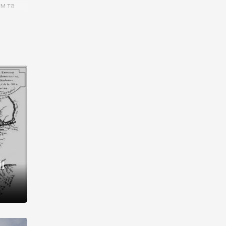
им та
ора і
є
го типу,
ей-
рний
ста:
 райони
від 2
I
і,
рукти,
 котрі