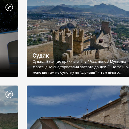
Судак
Судак... Вже чую крики в спину: "Ааа, попса! Муляжна
фортеця! Місце,туристами затерте до дір!..." Но то шо
мене ще там не було, ну не "дірявив" я там нічого...
принаймні до цього літа.