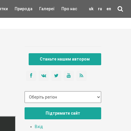
ятки
Природа
Галереї
Про нас
uk
ru
en
Станьте нашим автором
Підтримати сайт
Вхід