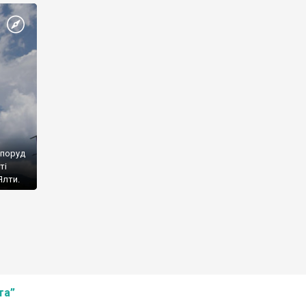
споруд
ті
Ялти.
та”