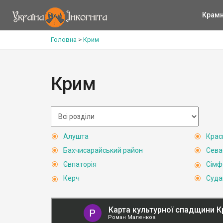
Крам
Головна
>
Крим
Крим
Алушта
Крас
Бахчисарайський район
Сева
Євпаторія
Сімф
Керч
Суда