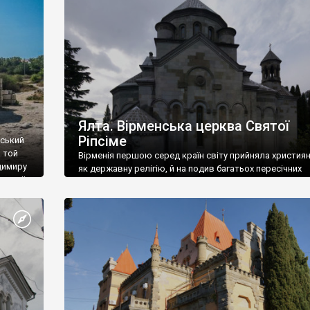
ефактів
називаються «повстяками» (postaki)…” “Вино. Крим
єкту
виробляє відмінне вино і його вдосталь: воно все ду
го».
легке біле і дуже […]
ти та
Ялта. Вірменська церква Святої
Ріпсіме
вський
 той
Вірменія першою серед країн світу прийняла христия
димиру
як державну релігію, й на подив багатьох пересічних
илю ІІ,
українців, які усіх кавказців вважають мусульманами,
 в
вірмени є відданими вірянами Христа