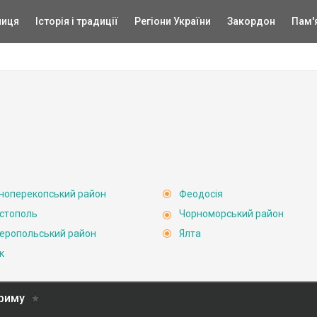
ниця
Історія і традиції
Регіони України
Закордон
Пам'
ноперекопський район
Феодосія
стополь
Чорноморський район
еропольський район
Ялта
к