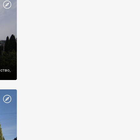
же
нство,