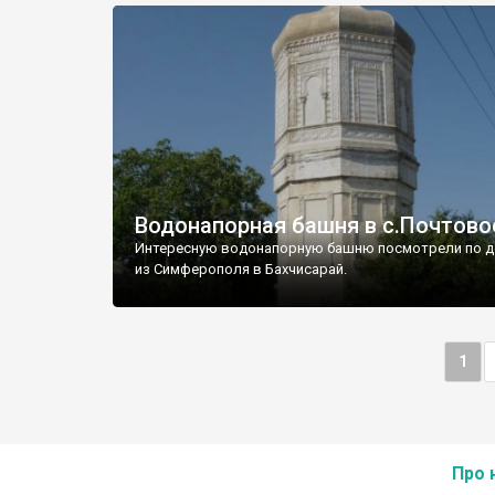
Водонапорная башня в с.Почтово
Интересную водонапорную башню посмотрели по д
из Симферополя в Бахчисарай.
1
Про 