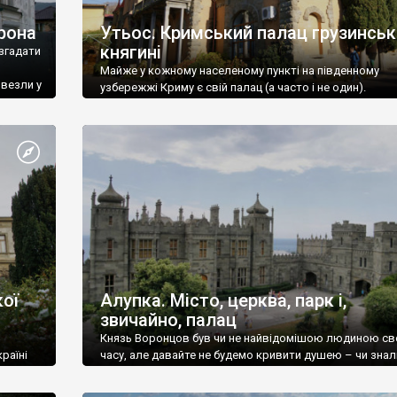
рона
Утьос. Кримський палац грузинськ
княгині
згадати
Майже у кожному населеному пункті на південному
ивезли у
узбережжі Криму є свій палац (а часто і не один).
ої
Алупка. Місто, церква, парк і,
звичайно, палац
Князь Воронцов був чи не найвідомішою людиною св
раїні
часу, але давайте не будемо кривити душею – чи знал
це прізвище до відвідин Алупки? Мабуть все таки ні.