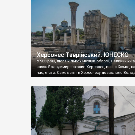
музею «Новгородський музей-заповідник» сотні арт
візантійської доби. Раритети викрадені з фондів об’
культурної спадщини ЮНЕСКО «Херсонеса Таврійсько
Офіційно – на виставку «Золото Візантії», але експер
влада в Україні вважають це лише […]
Херсонес Таврійський. ЮНЕСКО
У 988 році, після кількох місяців облоги, Великий киї
князь Володимир захопив Херсонес, візантійське, на
час, місто. Саме взяття Херсонесу дозволило Воло
диктувати свої умови візантійському імператору Вас
та одружитися з його дочкою Ганною. Цього ж року,
Херсонесі Володимир-язичник, став Василем-
християнином. А потім було Хрещення Русі. На честь
Херсонесу Таврійського названо місто […]