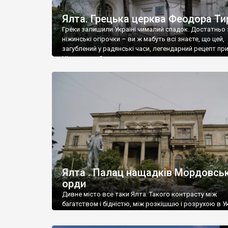
Ялта. Грецька церква Феодора Ти
Греки залишили Україні чималий спадок. Достатньо 
ніжинські огірочки – ви ж мабуть всі знаєте, що цей,
загублений у радянські часи, легендарний рецепт пр
Ніжин греки?
Ялта . Палац нащадків Мордовськ
орди
Дивне місто все таки Ялта. Такого контрасту між
багатством і бідністю, між розкішшю і розрухою в Ук
більше не знайдеш.