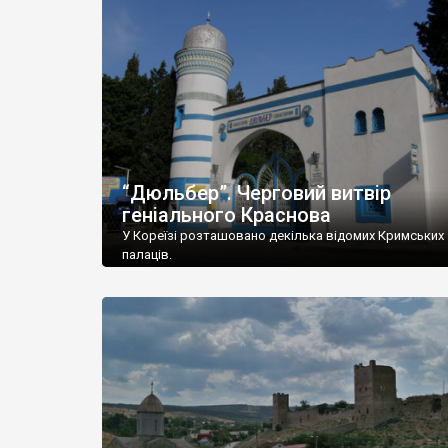
“Дюльбер”. Черговий витвір
геніального Краснова
У Кореїзі розташовано декілька відомих Кримських
палаців.