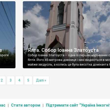
е
Ялта. Собор Іоанна Златоуста
ороге
Собор Іоанна Златоуста – одна із перших мурованих 
Ялти. Його 45-метрова дзвіниця і нині видніється в міс
майже звідусіль, а колись це була висотна домінанта 
2
3
4
5
Далі »
нас
Стати автором
Підтримати сайт “Україна Інкогні