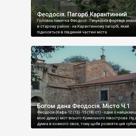
Феодосія. Пагорб Карантинний
Головна памятка Феодосії - Генуезька фортеця знах
в старому районі - на Карантинному пагорбі, який
підноситься в південній частині міста.
Богом дана Феодосія. Місто Ч.1
Феодосія (Кафа-12 (13) -15 (18) ст) - одне з найцікаві
мою думку) міст всього Кримського півострова .Ну,
думка в кожного своя, тому щоби розвіяти цей субєк
запрошую відвідати це