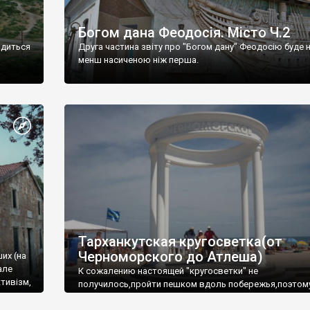
Богом дана Феодосія. Місто Ч.2
одиться
Друга частина звіту про "Богом дану" Феодосію буде 
менш насиченою ніж перша.
Тарханкутская кругосветка(от
Черноморского до Атлеша)
ших (на
але
К сожалению настоящей "кругосветки" не
тивізм,
получилось,пройти пешком вдоль побережья,поэтом
совершали радиальные вылазки из Оленевки.