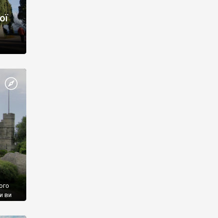
ої
ого
и ви