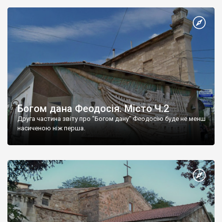
Богом дана Феодосія. Місто Ч.2
Друга частина звіту про "Богом дану" Феодосію буде не менш
насиченою ніж перша.