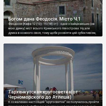
Богом дана Феодосія. Місто Ч.1
Феодосія (Кафа-12 (13) -15 (18) ст) - одне з найцікавіших (на
мою думку) міст всього Кримського півострова .Ну,але
думка в кожного своя, тому щоби розвіяти цей субєктивізм,
запрошую відвідати це
Тарханкутская кругосветка(от
Черноморского до Атлеша)
К сожалению настоящей "кругосветки" не получилось,пройти