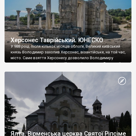
Херсонес Таврійський. ЮНЕСКО
У 988 році, після кількох місяців облоги, Великий київський
князь Володимир захопив Херсонес, візантійське, на той час,
місто. Саме взяття Херсонесу дозволило Володимиру
диктувати свої умови візантійському імператору Василю ІІ, та
одружитися з його дочкою Ганною. Цього ж року, в
Херсонесі Володимир-язичник, став Василем-християнином.
А потім було Хрещення Русі. На честь Херсонесу Таврійського
названо місто […]
Ялта. Вірменська церква Святої Ріпсіме