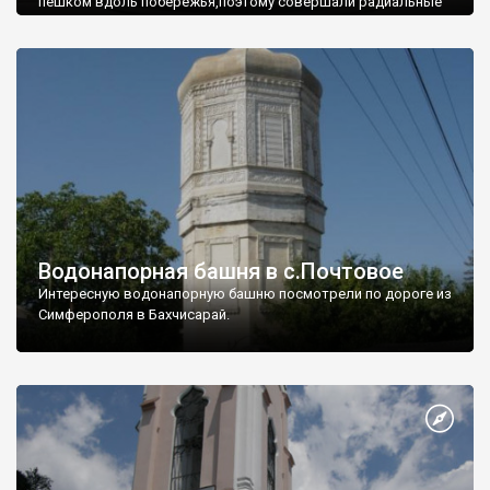
пешком вдоль побережья,поэтому совершали радиальные
вылазки из Оленевки.
Водонапорная башня в с.Почтовое
Интересную водонапорную башню посмотрели по дороге из
Симферополя в Бахчисарай.