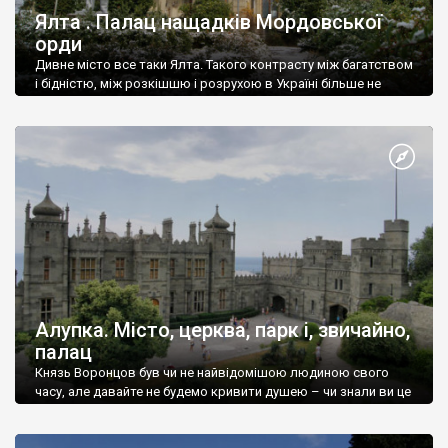
Ялта . Палац нащадків Мордовської
орди
Дивне місто все таки Ялта. Такого контрасту між багатством
і бідністю, між розкішшю і розрухою в Україні більше не
знайдеш.
Алупка. Місто, церква, парк і, звичайно,
палац
Князь Воронцов був чи не найвідомішою людиною свого
часу, але давайте не будемо кривити душею – чи знали ви це
прізвище до відвідин Алупки? Мабуть все таки ні.