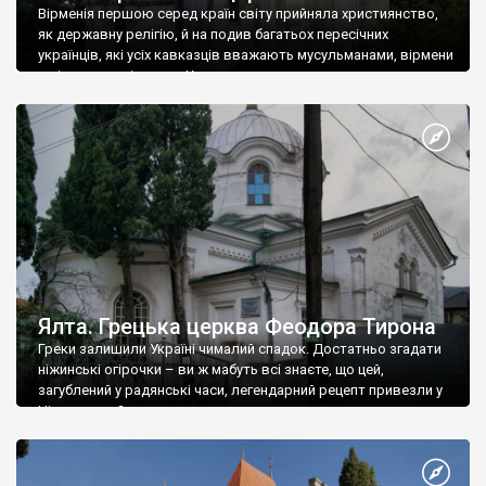
Вірменія першою серед країн світу прийняла християнство,
як державну релігію, й на подив багатьох пересічних
українців, які усіх кавказців вважають мусульманами, вірмени
є відданими вірянами Христа
Ялта. Грецька церква Феодора Тирона
Греки залишили Україні чималий спадок. Достатньо згадати
ніжинські огірочки – ви ж мабуть всі знаєте, що цей,
загублений у радянські часи, легендарний рецепт привезли у
Ніжин греки?