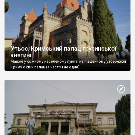
Утьос. Кримський палац грузинської
княгині
Майже у кожному населеному пункті на південному узбережжі
Криму є свій палац (а часто і не один).