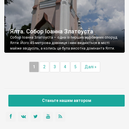
Ялта. Собор Іоанна Златоуста
Собор Іоанна Златоуста – одна із перших мурованих споруд
Ялти. Його 45-метрова дзвіниця і нині видніється в місті
майже звідусіль, а колись це була висотна домінанта Ялти.
1
2
3
4
5
Далі »
Станьте нашим автором