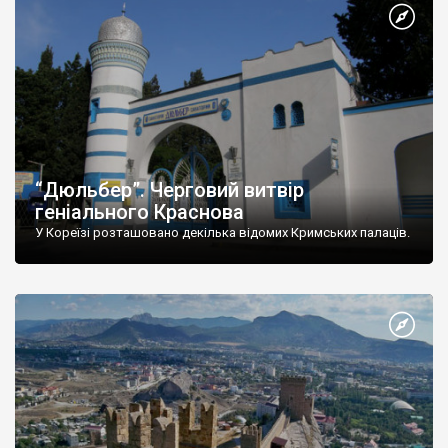
“Дюльбер”. Черговий витвір
геніального Краснова
У Кореїзі розташовано декілька відомих Кримських палаців.