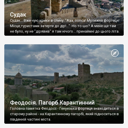
Судак
Судак... Вже чую крики в спину: "Ааа, попса! Муляжна фортеця!
Місце,туристами затерте до дір!..." Но то шо? А мене ще там
не було, ну не "дірявив" я там нічого... принаймні до цього літа.
Феодосія. Пагорб Карантинний
Головна памятка Феодосії - Генуезька фортеця знаходиться в
старому районі - на Карантинному пагорбі, який підноситься в
південній частині міста.