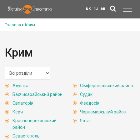
uk
ru
en
Головна
>
Крим
Крим
Алушта
Сімферопольський район
Бахчисарайський район
Судак
Євпаторія
Феодосія
Керч
Чорноморський район
Красноперекопський
Ялта
район
Севастополь