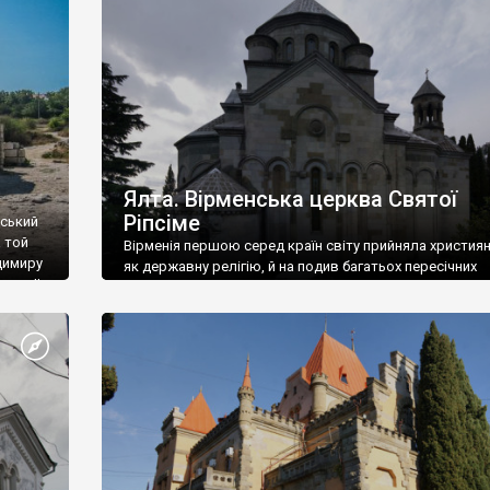
ефактів
називаються «повстяками» (postaki)…” “Вино. Крим
єкту
виробляє відмінне вино і його вдосталь: воно все ду
го».
легке біле і дуже […]
ти та
Ялта. Вірменська церква Святої
Ріпсіме
вський
 той
Вірменія першою серед країн світу прийняла христия
димиру
як державну релігію, й на подив багатьох пересічних
илю ІІ,
українців, які усіх кавказців вважають мусульманами,
 в
вірмени є відданими вірянами Христа