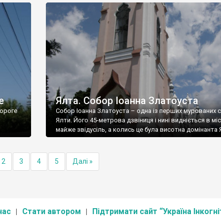
е
Ялта. Собор Іоанна Златоуста
ороге
Собор Іоанна Златоуста – одна із перших мурованих 
Ялти. Його 45-метрова дзвіниця і нині видніється в міс
майже звідусіль, а колись це була висотна домінанта 
2
3
4
5
Далі »
нас
Стати автором
Підтримати сайт “Україна Інкогні