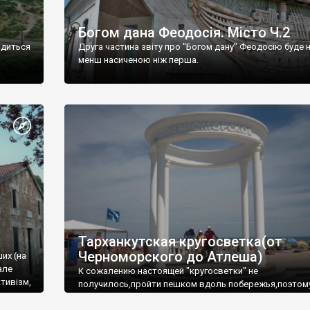
Богом дана Феодосія. Місто Ч.2
одиться
Друга частина звіту про "Богом дану" Феодосію буде 
менш насиченою ніж перша.
Тарханкутская кругосветка(от
Черноморского до Атлеша)
ших (на
але
К сожалению настоящей "кругосветки" не
тивізм,
получилось,пройти пешком вдоль побережья,поэтом
совершали радиальные вылазки из Оленевки.