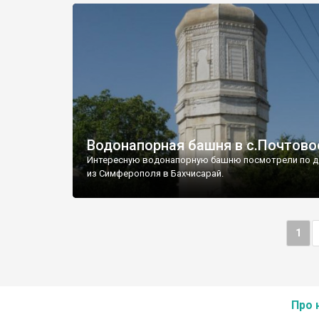
Водонапорная башня в с.Почтово
Интересную водонапорную башню посмотрели по д
из Симферополя в Бахчисарай.
1
Про 