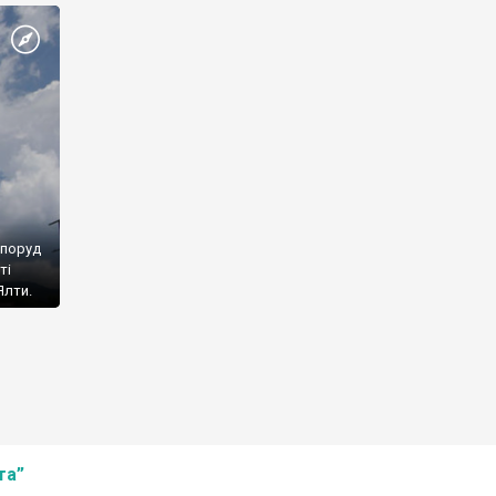
споруд
ті
Ялти.
та”