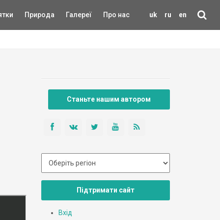
ятки
Природа
Галереї
Про нас
uk
ru
en
Станьте нашим автором
Підтримати сайт
Вхід