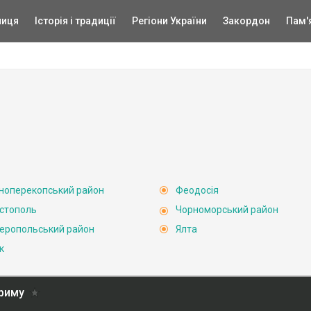
ниця
Історія і традиції
Регіони України
Закордон
Пам'
ноперекопський район
Феодосія
стополь
Чорноморський район
еропольський район
Ялта
к