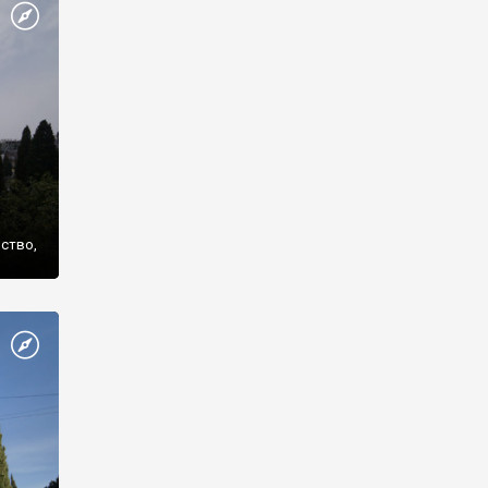
же
нство,