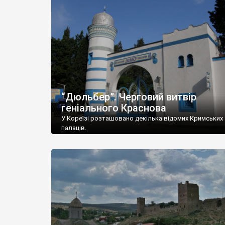
“Дюльбер”. Черговий витвір
геніального Краснова
У Кореїзі розташовано декілька відомих Кримських
палаців.