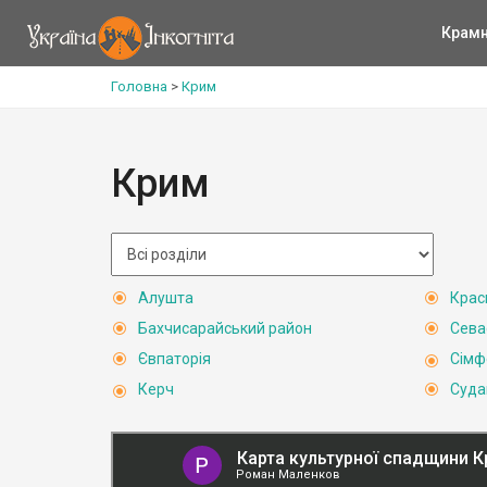
Крам
Головна
>
Крим
Крим
Алушта
Крас
Бахчисарайський район
Сева
Євпаторія
Сімф
Керч
Суда