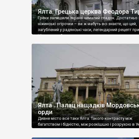
Ялта. Грецька церква Феодора Ти
Греки залишили Україні чималий спадок. Достатньо 
ніжинські огірочки – ви ж мабуть всі знаєте, що цей,
загублений у радянські часи, легендарний рецепт пр
Ніжин греки?
Ялта . Палац нащадків Мордовськ
орди
Дивне місто все таки Ялта. Такого контрасту між
багатством і бідністю, між розкішшю і розрухою в Ук
більше не знайдеш.