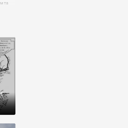
им та
ора і
є
го типу,
ей-
рний
ста:
 райони
від 2
I
і,
рукти,
 котрі