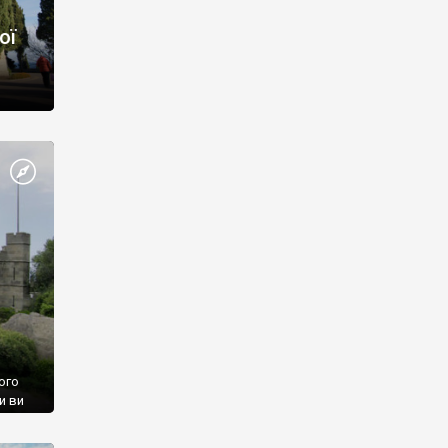
ої
ого
и ви