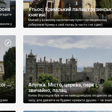
рона
Утьос. Кримський палац грузинськ
княгині
згадати
Майже у кожному населеному пункті на південному
ивезли у
узбережжі Криму є свій палац (а часто і не один).
ої
Алупка. Місто, церква, парк і,
звичайно, палац
Князь Воронцов був чи не найвідомішою людиною св
раїні
часу, але давайте не будемо кривити душею – чи знал
це прізвище до відвідин Алупки? Мабуть все таки ні.