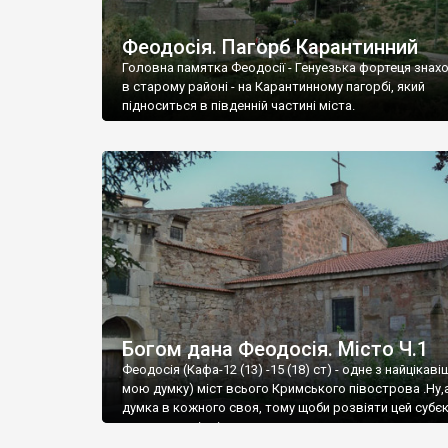
Феодосія. Пагорб Карантинний
Головна памятка Феодосії - Генуезька фортеця знах
в старому районі - на Карантинному пагорбі, який
підноситься в південній частині міста.
Богом дана Феодосія. Місто Ч.1
Феодосія (Кафа-12 (13) -15 (18) ст) - одне з найцікаві
мою думку) міст всього Кримського півострова .Ну,
думка в кожного своя, тому щоби розвіяти цей субєк
запрошую відвідати це