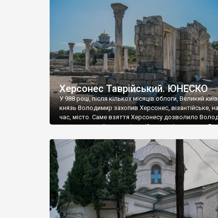
музею «Новгородський музей-заповідник» сотні арт
візантійської доби. Раритети викрадені з фондів об’
культурної спадщини ЮНЕСКО «Херсонеса Таврійсько
Офіційно – на виставку «Золото Візантії», але експер
влада в Україні вважають це лише […]
Херсонес Таврійський. ЮНЕСКО
У 988 році, після кількох місяців облоги, Великий киї
князь Володимир захопив Херсонес, візантійське, на
час, місто. Саме взяття Херсонесу дозволило Воло
диктувати свої умови візантійському імператору Вас
та одружитися з його дочкою Ганною. Цього ж року,
Херсонесі Володимир-язичник, став Василем-
християнином. А потім було Хрещення Русі. На честь
Херсонесу Таврійського названо місто […]