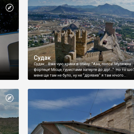
Судак
Судак... Вже чую крики в спину: "Ааа, попса! Муляжна
фортеця! Місце,туристами затерте до дір!..." Но то шо
мене ще там не було, ну не "дірявив" я там нічого...
принаймні до цього літа.