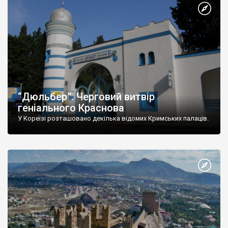
“Дюльбер”. Черговий витвір
геніального Краснова
У Кореїзі розташовано декілька відомих Кримських палаців.