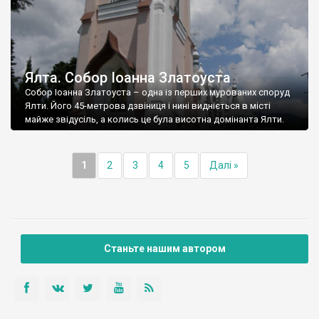
Ялта. Собор Іоанна Златоуста
Собор Іоанна Златоуста – одна із перших мурованих споруд
Ялти. Його 45-метрова дзвіниця і нині видніється в місті
майже звідусіль, а колись це була висотна домінанта Ялти.
1
2
3
4
5
Далі »
Станьте нашим автором