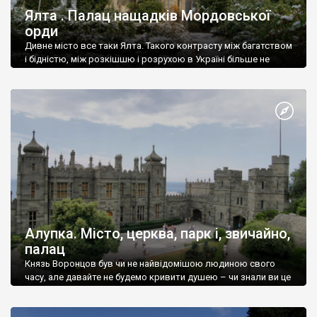
Ялта . Палац нащадків Мордовської
орди
Дивне місто все таки Ялта. Такого контрасту між багатством
і бідністю, між розкішшю і розрухою в Україні більше не
знайдеш.
Алупка. Місто, церква, парк і, звичайно,
палац
Князь Воронцов був чи не найвідомішою людиною свого
часу, але давайте не будемо кривити душею – чи знали ви це
прізвище до відвідин Алупки? Мабуть все таки ні.