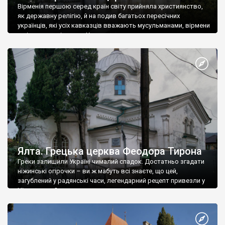
Вірменія першою серед країн світу прийняла християнство,
як державну релігію, й на подив багатьох пересічних
українців, які усіх кавказців вважають мусульманами, вірмени
є відданими вірянами Христа
Ялта. Грецька церква Феодора Тирона
Греки залишили Україні чималий спадок. Достатньо згадати
ніжинські огірочки – ви ж мабуть всі знаєте, що цей,
загублений у радянські часи, легендарний рецепт привезли у
Ніжин греки?