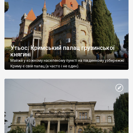
Утьос. Кримський палац грузинської
княгині
Майже у кожному населеному пункті на південному узбережжі
Криму є свій палац (а часто і не один).