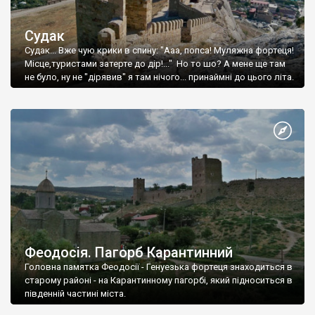
Судак
Судак... Вже чую крики в спину: "Ааа, попса! Муляжна фортеця!
Місце,туристами затерте до дір!..." Но то шо? А мене ще там
не було, ну не "дірявив" я там нічого... принаймні до цього літа.
Феодосія. Пагорб Карантинний
Головна памятка Феодосії - Генуезька фортеця знаходиться в
старому районі - на Карантинному пагорбі, який підноситься в
південній частині міста.