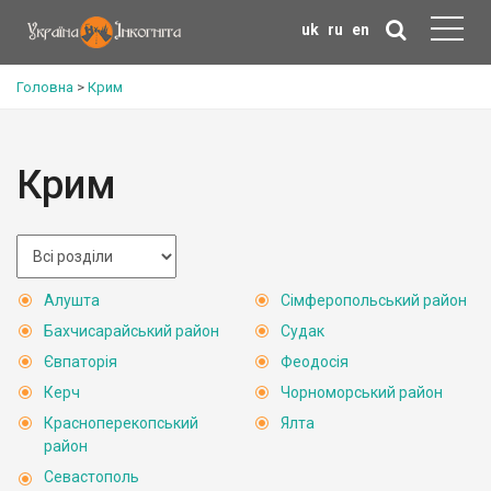
uk
ru
en
Головна
>
Крим
Крим
Алушта
Сімферопольський район
Бахчисарайський район
Судак
Євпаторія
Феодосія
Керч
Чорноморський район
Красноперекопський
Ялта
район
Севастополь