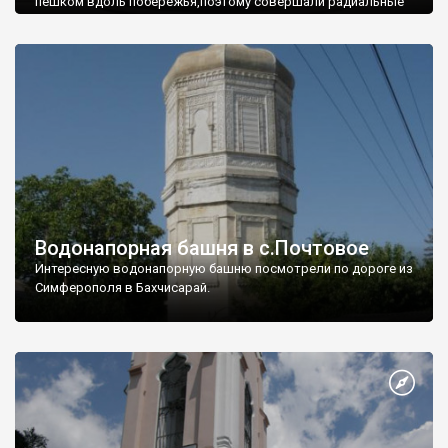
пешком вдоль побережья,поэтому совершали радиальные
вылазки из Оленевки.
Водонапорная башня в с.Почтовое
Интересную водонапорную башню посмотрели по дороге из
Симферополя в Бахчисарай.