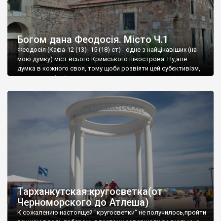
Богом дана Феодосія. Місто Ч.1
Феодосія (Кафа-12 (13) -15 (18) ст) - одне з найцікавіших (на
мою думку) міст всього Кримського півострова .Ну,але
думка в кожного своя, тому щоби розвіяти цей субєктивізм,
запрошую відвідати це
Тарханкутская кругосветка(от
Черноморского до Атлеша)
К сожалению настоящей "кругосветки" не получилось,пройти