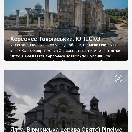
Херсонес Таврійський. ЮНЕСКО
У 988 році, після кількох місяців облоги, Великий київський
князь Володимир захопив Херсонес, візантійське, на той час,
місто. Саме взяття Херсонесу дозволило Володимиру
диктувати свої умови візантійському імператору Василю ІІ, та
одружитися з його дочкою Ганною. Цього ж року, в
Херсонесі Володимир-язичник, став Василем-християнином.
А потім було Хрещення Русі. На честь Херсонесу Таврійського
названо місто […]
Ялта. Вірменська церква Святої Ріпсіме