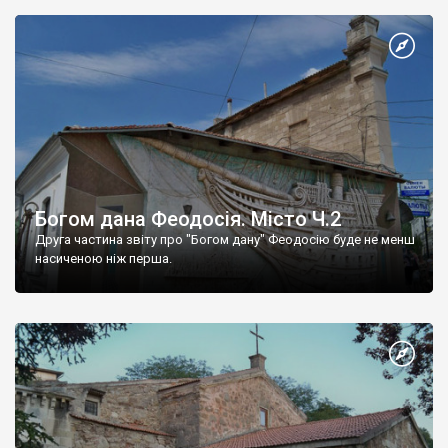
Богом дана Феодосія. Місто Ч.2
Друга частина звіту про "Богом дану" Феодосію буде не менш
насиченою ніж перша.