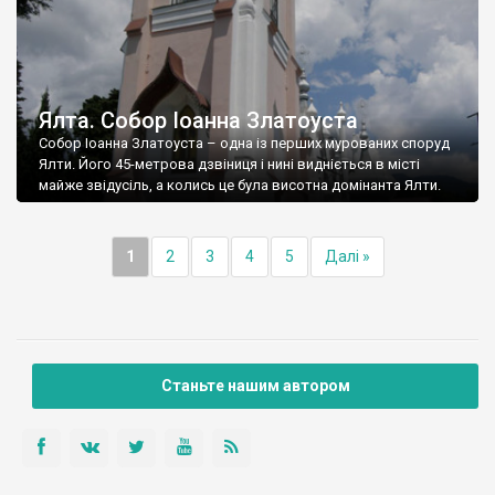
Ялта. Собор Іоанна Златоуста
Собор Іоанна Златоуста – одна із перших мурованих споруд
Ялти. Його 45-метрова дзвіниця і нині видніється в місті
майже звідусіль, а колись це була висотна домінанта Ялти.
1
2
3
4
5
Далі »
Станьте нашим автором