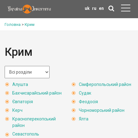
uk
ru
en
Головна
>
Крим
Крим
Алушта
Сімферопольський район
Бахчисарайський район
Судак
Євпаторія
Феодосія
Керч
Чорноморський район
Красноперекопський
Ялта
район
Севастополь