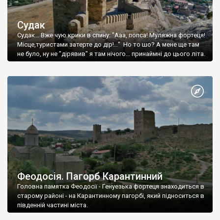
Судак
Судак... Вже чую крики в спину: "Ааа, попса! Муляжна фортеця!
Місце,туристами затерте до дір!..." Но то шо? А мене ще там
не було, ну не "дірявив" я там нічого... принаймні до цього літа.
Феодосія. Пагорб Карантинний
Головна памятка Феодосії - Генуезька фортеця знаходиться в
старому районі - на Карантинному пагорбі, який підноситься в
південній частині міста.