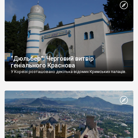
“Дюльбер”. Черговий витвір
геніального Краснова
У Кореїзі розташовано декілька відомих Кримських палаців.