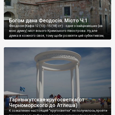
Богом дана Феодосія. Місто Ч.1
Феодосія (Кафа-12 (13) -15 (18) ст) - одне з найцікавіших (на
мою думку) міст всього Кримського півострова .Ну,але
думка в кожного своя, тому щоби розвіяти цей субєктивізм,
запрошую відвідати це
Тарханкутская кругосветка(от
Черноморского до Атлеша)
К сожалению настоящей "кругосветки" не получилось,пройти