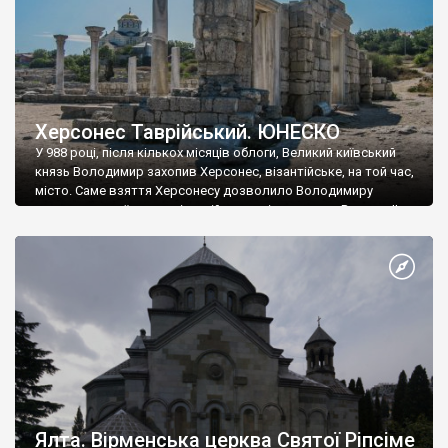
Херсонес Таврійський. ЮНЕСКО
У 988 році, після кількох місяців облоги, Великий київський
князь Володимир захопив Херсонес, візантійське, на той час,
місто. Саме взяття Херсонесу дозволило Володимиру
диктувати свої умови візантійському імператору Василю ІІ, та
одружитися з його дочкою Ганною. Цього ж року, в
Херсонесі Володимир-язичник, став Василем-християнином.
А потім було Хрещення Русі. На честь Херсонесу Таврійського
названо місто […]
Ялта. Вірменська церква Святої Ріпсіме