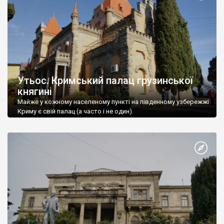
Утьос. Кримський палац грузинської
княгині
Майже у кожному населеному пункті на південному узбережжі
Криму є свій палац (а часто і не один).