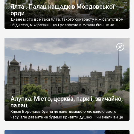
Ялта . Палац нащадків Мордовської
орди
Дивне місто все таки Ялта. Такого контрасту між багатством
і бідністю, між розкішшю і розрухою в Україні більше не
знайдеш.
Алупка. Місто, церква, парк і, звичайно,
палац
Князь Воронцов був чи не найвідомішою людиною свого
часу, але давайте не будемо кривити душею – чи знали ви це
прізвище до відвідин Алупки? Мабуть все таки ні.