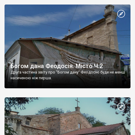
Богом дана Феодосія. Місто Ч.2
Друга частина звіту про "Богом дану" Феодосію буде не менш
насиченою ніж перша.