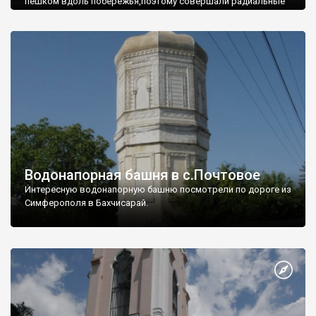
пешком вдоль побережья,поэтому совершали радиальные
вылазки из Оленевки.
Водонапорная башня в с.Почтовое
Интересную водонапорную башню посмотрели по дороге из
Симферополя в Бахчисарай.