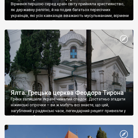
Вірменія першою серед країн світу прийняла християнство,
як державну релігію, й на подив багатьох пересічних
українців, які усіх кавказців вважають мусульманами, вірмени
є відданими вірянами Христа
Ялта. Грецька церква Феодора Тирона
Греки залишили Україні чималий спадок. Достатньо згадати
ніжинські огірочки – ви ж мабуть всі знаєте, що цей,
загублений у радянські часи, легендарний рецепт привезли у
Ніжин греки?