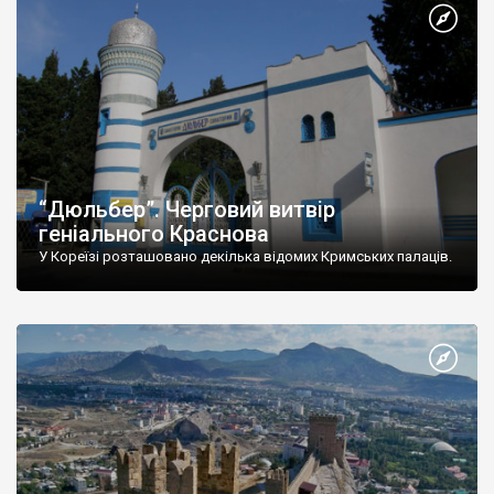
“Дюльбер”. Черговий витвір
геніального Краснова
У Кореїзі розташовано декілька відомих Кримських палаців.