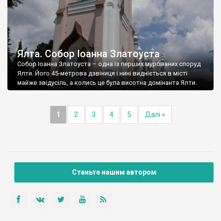
Ялта. Собор Іоанна Златоуста
Собор Іоанна Златоуста – одна із перших мурованих споруд
Ялти. Його 45-метрова дзвіниця і нині видніється в місті
майже звідусіль, а колись це була висотна домінанта Ялти.
1
2
3
4
5
Далі »
Станьте нашим автором