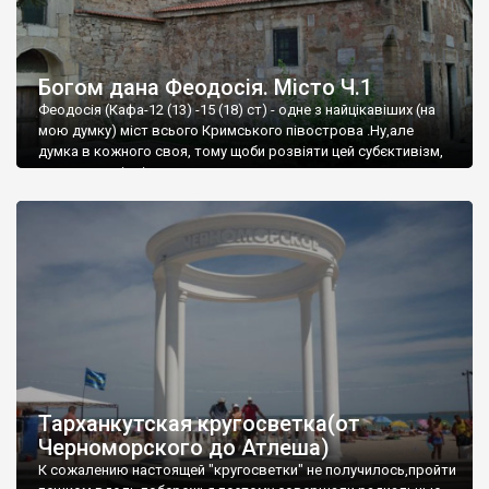
Богом дана Феодосія. Місто Ч.1
Феодосія (Кафа-12 (13) -15 (18) ст) - одне з найцікавіших (на
мою думку) міст всього Кримського півострова .Ну,але
думка в кожного своя, тому щоби розвіяти цей субєктивізм,
запрошую відвідати це
Тарханкутская кругосветка(от
Черноморского до Атлеша)
К сожалению настоящей "кругосветки" не получилось,пройти