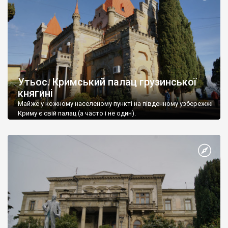
Утьос. Кримський палац грузинської
княгині
Майже у кожному населеному пункті на південному узбережжі
Криму є свій палац (а часто і не один).