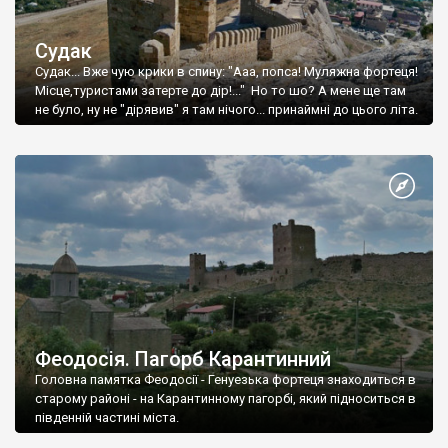
Судак
Судак... Вже чую крики в спину: "Ааа, попса! Муляжна фортеця!
Місце,туристами затерте до дір!..." Но то шо? А мене ще там
не було, ну не "дірявив" я там нічого... принаймні до цього літа.
Феодосія. Пагорб Карантинний
Головна памятка Феодосії - Генуезька фортеця знаходиться в
старому районі - на Карантинному пагорбі, який підноситься в
південній частині міста.