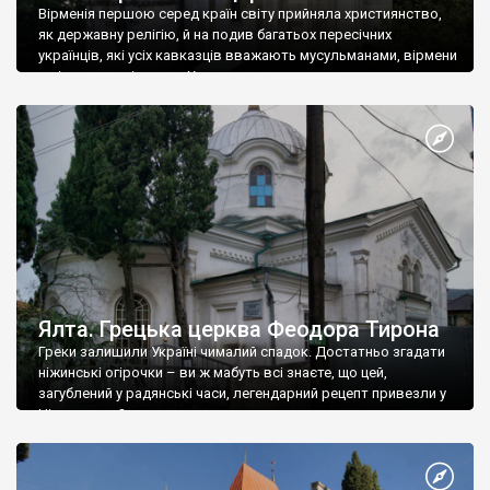
Вірменія першою серед країн світу прийняла християнство,
як державну релігію, й на подив багатьох пересічних
українців, які усіх кавказців вважають мусульманами, вірмени
є відданими вірянами Христа
Ялта. Грецька церква Феодора Тирона
Греки залишили Україні чималий спадок. Достатньо згадати
ніжинські огірочки – ви ж мабуть всі знаєте, що цей,
загублений у радянські часи, легендарний рецепт привезли у
Ніжин греки?