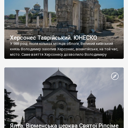
Херсонес Таврійський. ЮНЕСКО
У 988 році, після кількох місяців облоги, Великий київський
князь Володимир захопив Херсонес, візантійське, на той час,
місто. Саме взяття Херсонесу дозволило Володимиру
диктувати свої умови візантійському імператору Василю ІІ, та
одружитися з його дочкою Ганною. Цього ж року, в
Херсонесі Володимир-язичник, став Василем-християнином.
А потім було Хрещення Русі. На честь Херсонесу Таврійського
названо місто […]
Ялта. Вірменська церква Святої Ріпсіме