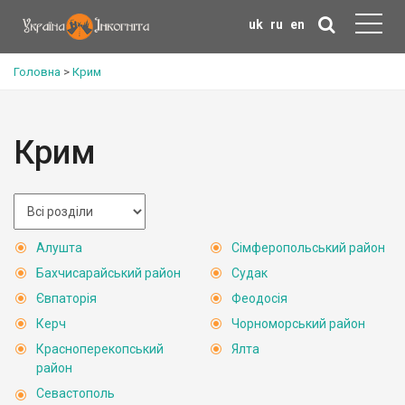
uk
ru
en
Головна
>
Крим
Крим
Алушта
Сімферопольський район
Бахчисарайський район
Судак
Євпаторія
Феодосія
Керч
Чорноморський район
Красноперекопський
Ялта
район
Севастополь