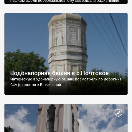
пешком вдоль побережья,поэтому совершали радиальные
вылазки из Оленевки.
Водонапорная башня в с.Почтовое
Интересную водонапорную башню посмотрели по дороге из
Симферополя в Бахчисарай.