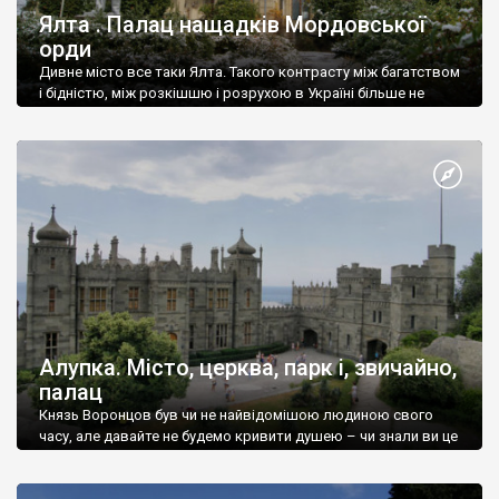
Ялта . Палац нащадків Мордовської
орди
Дивне місто все таки Ялта. Такого контрасту між багатством
і бідністю, між розкішшю і розрухою в Україні більше не
знайдеш.
Алупка. Місто, церква, парк і, звичайно,
палац
Князь Воронцов був чи не найвідомішою людиною свого
часу, але давайте не будемо кривити душею – чи знали ви це
прізвище до відвідин Алупки? Мабуть все таки ні.