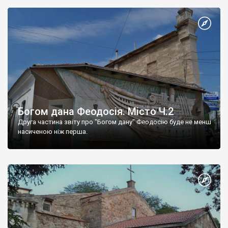
Богом дана Феодосія. Місто Ч.2
Друга частина звіту про "Богом дану" Феодосію буде не менш
насиченою ніж перша.