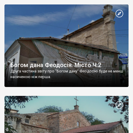
Богом дана Феодосія. Місто Ч.2
Друга частина звіту про "Богом дану" Феодосію буде не менш
насиченою ніж перша.