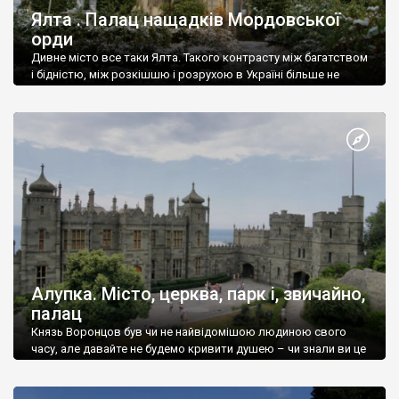
Ялта . Палац нащадків Мордовської
орди
Дивне місто все таки Ялта. Такого контрасту між багатством
і бідністю, між розкішшю і розрухою в Україні більше не
знайдеш.
Алупка. Місто, церква, парк і, звичайно,
палац
Князь Воронцов був чи не найвідомішою людиною свого
часу, але давайте не будемо кривити душею – чи знали ви це
прізвище до відвідин Алупки? Мабуть все таки ні.