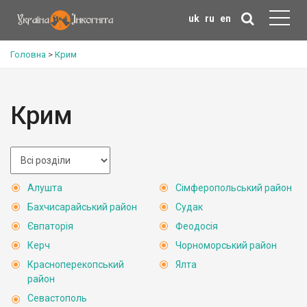
uk
ru
en
Головна
>
Крим
Крим
Алушта
Сімферопольський район
Бахчисарайський район
Судак
Євпаторія
Феодосія
Керч
Чорноморський район
Красноперекопський
Ялта
район
Севастополь