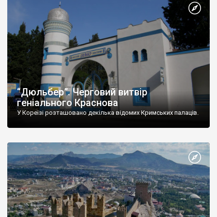
“Дюльбер”. Черговий витвір
геніального Краснова
У Кореїзі розташовано декілька відомих Кримських палаців.