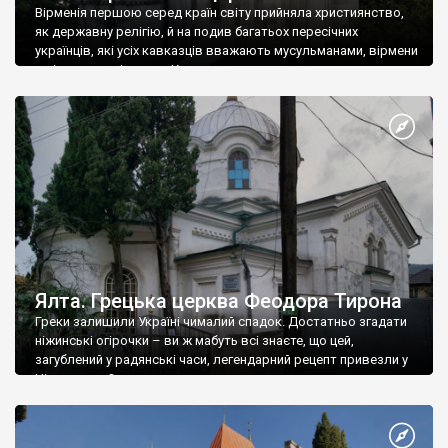
Вірменія першою серед країн світу прийняла християнство,
як державну релігію, й на подив багатьох пересічних
українців, які усіх кавказців вважають мусульманами, вірмени
є відданими вірянами Христа
Ялта. Грецька церква Феодора Тирона
Греки залишили Україні чималий спадок. Достатньо згадати
ніжинські огірочки – ви ж мабуть всі знаєте, що цей,
загублений у радянські часи, легендарний рецепт привезли у
Ніжин греки?