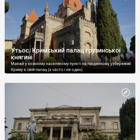
Утьос. Кримський палац грузинської
княгині
Майже у кожному населеному пункті на південному узбережжі
Криму є свій палац (а часто і не один).