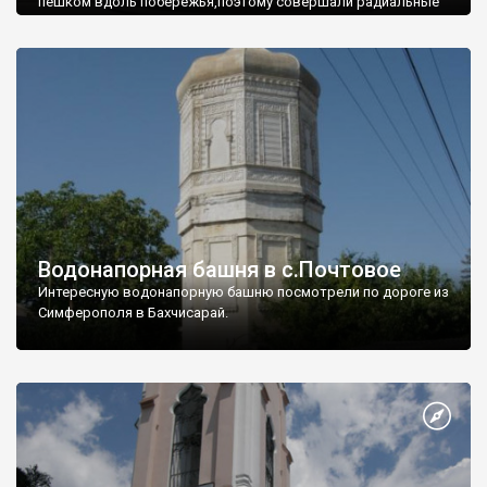
пешком вдоль побережья,поэтому совершали радиальные
вылазки из Оленевки.
Водонапорная башня в с.Почтовое
Интересную водонапорную башню посмотрели по дороге из
Симферополя в Бахчисарай.