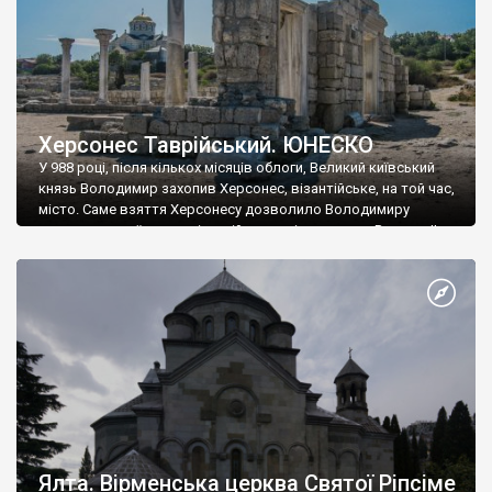
Херсонес Таврійський. ЮНЕСКО
У 988 році, після кількох місяців облоги, Великий київський
князь Володимир захопив Херсонес, візантійське, на той час,
місто. Саме взяття Херсонесу дозволило Володимиру
диктувати свої умови візантійському імператору Василю ІІ, та
одружитися з його дочкою Ганною. Цього ж року, в
Херсонесі Володимир-язичник, став Василем-християнином.
А потім було Хрещення Русі. На честь Херсонесу Таврійського
названо місто […]
Ялта. Вірменська церква Святої Ріпсіме