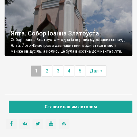
Ялта. Собор Іоанна Златоуста
Собор Іоанна Златоуста – одна із перших мурованих споруд
Ялти. Його 45-метрова дзвіниця і нині видніється в місті
майже звідусіль, а колись це була висотна домінанта Ялти.
1
2
3
4
5
Далі »
Станьте нашим автором