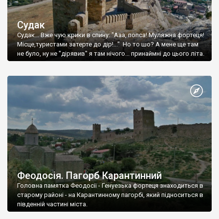
Судак
Судак... Вже чую крики в спину: "Ааа, попса! Муляжна фортеця!
Місце,туристами затерте до дір!..." Но то шо? А мене ще там
не було, ну не "дірявив" я там нічого... принаймні до цього літа.
Феодосія. Пагорб Карантинний
Головна памятка Феодосії - Генуезька фортеця знаходиться в
старому районі - на Карантинному пагорбі, який підноситься в
південній частині міста.